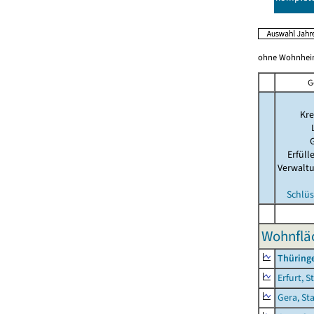
ohne Wohnhei
G
Kre
Erfül
Verwalt
Schlüs
Wohnflä
Thüring
Erfurt, S
Gera, St