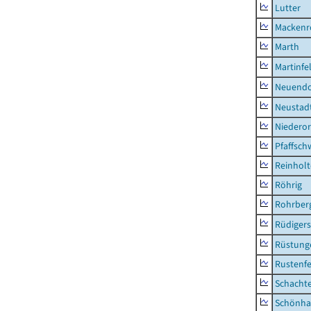
Lutter
Mackenr
Marth
Martinfe
Neuendo
Neustad
Niederor
Pfaffsc
Reinhol
Röhrig
Rohrber
Rüdiger
Rüstung
Rustenf
Schacht
Schönha