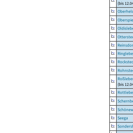
(bis 12.
Oberhel
Oberspie
Oldisleb
Otterste
Reinsdor
Ringleb
Rockste
Rohnste
Roßleben
(bis 12.
Rottleb
Schernb
Schönew
Seega
Sonders