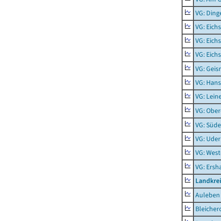
VG: Ding
VG: Eich
VG: Eich
VG: Eich
VG: Geis
VG: Hans
VG: Lein
VG: Obe
VG: Süde
VG: Uder
VG: West
VG: Ers
Landkre
Auleben
Bleicher