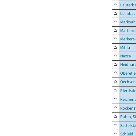
Lauterb
Leimbac
Marksuh
Martinr
Merkers-
Mihla
Nazza
Neidhar
Oberell
Oechsen
Pferdsd
Reichen
Rockens
Ruhla, S
Sättelst
Schleid