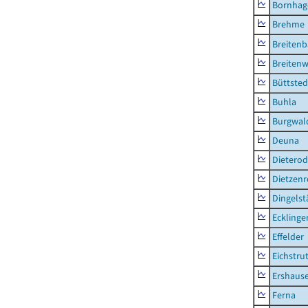
Bornhag
Brehme
Breiten
Breitenw
Büttsted
Buhla
Burgwal
Deuna
Dietero
Dietzen
Dingelst
Ecklinge
Effelder
Eichstru
Ershaus
Ferna