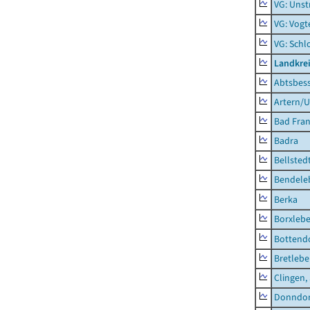
VG: Unst
VG: Vogt
VG: Schl
Landkrei
Abtsbes
Artern/U
Bad Fran
Badra
Bellsted
Bendele
Berka
Borxleb
Bottend
Bretleb
Clingen,
Donndor