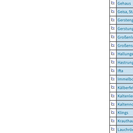
Gehaus
Geisa, S
Gersten
Gerstun
Großenl
Großens
Hallung
Hastrung
Ifta
Immelb
Kälberfe
Kaltenle
Kaltenno
Klings
Krautha
Lauchrö