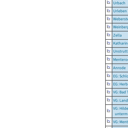
Urbach
Urleben
Weberst
Weinber
Zella
Kathari
Unstrutt
Mentero
Anrode
EG: Schl
EG: Herb
VG: Bad 
VG: Lan
VG: Hil
unterm 
VG: Men