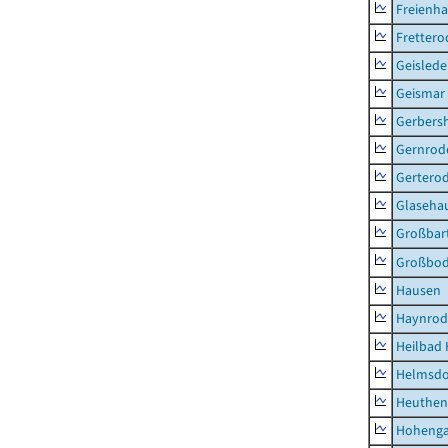
Freienh
Frettero
Geisled
Geismar
Gerbers
Gernrod
Gertero
Glaseha
Großbart
Großbo
Hausen
Haynrod
Heilbad 
Helmsdo
Heuthen
Hoheng