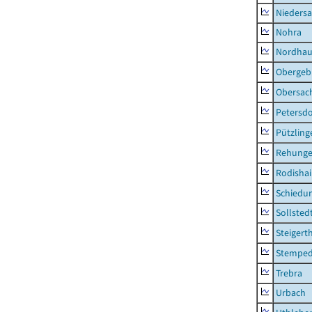
Nieders
Nohra
Nordhau
Obergeb
Obersac
Petersdo
Pützling
Rehung
Rodisha
Schiedu
Sollsted
Steigert
Stempe
Trebra
Urbach