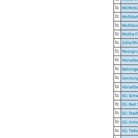
Wölferbü
Wolfsbe
Wolfsbu
Wutha-F
Zella/R
Moorgr
Hörselb
Behring
Gerstun
Hörselbe
EG: Schw
EG: Bad 
EG: Stad
EG: Unte
EG: Tief