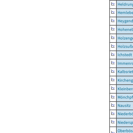
Heldrung
Hemleb
Heygend
Hohene
Holzeng
Holzsuß
Ichstedt
Immenr
Kalbsrie
Kircheng
Kleinbe
Mönchpfi
Nausitz
Niederb
Niedersp
Oberbös