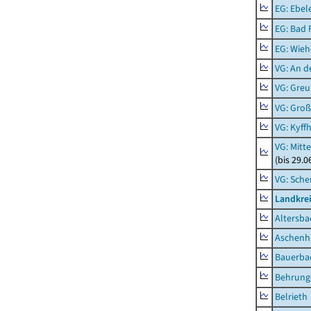
EG: Ebel
EG: Bad 
EG: Wieh
VG: An 
VG: Gre
VG: Groß
VG: Kyff
VG: Mitt
(bis 29.
VG: Sche
Landkre
Altersba
Aschenh
Bauerba
Behrung
Belrieth