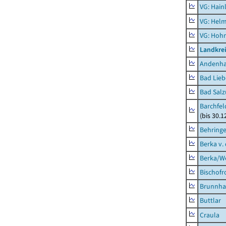
VG: Hainl
VG: Helm
VG: Hoh
Landkrei
Andenh
Bad Lieb
Bad Salz
Barchfe
(bis 30.1
Behring
Berka v. 
Berka/We
Bischofr
Brunnha
Buttlar
Craula