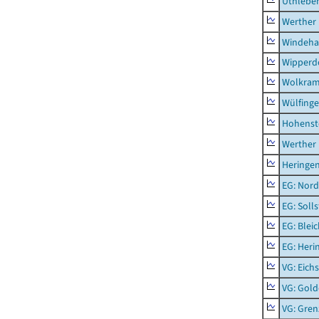
Uthlebe
Werther
Windeha
Wipperd
Wolkram
Wülfing
Hohenst
Werther
Heringen
EG: Nord
EG: Soll
EG: Blei
EG: Heri
VG: Eichs
VG: Gol
VG: Gren