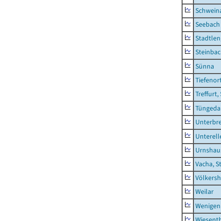
Schwein
Seebach
Stadtlen
Steinba
Sünna
Tiefenor
Treffurt,
Tüngeda
Unterbr
Unterell
Urnshau
Vacha, S
Völkers
Weilar
Wenigen
Wiesent