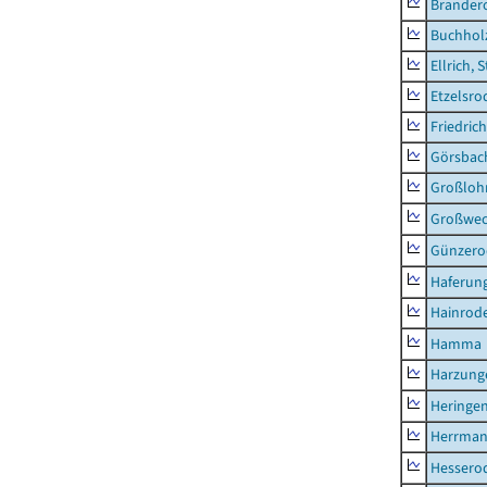
Brander
Buchhol
Ellrich, 
Etzelsro
Friedric
Görsbac
Großloh
Großwe
Günzero
Haferun
Hainrode
Hamma
Harzung
Heringen
Herrman
Hessero