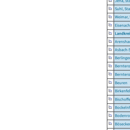
Jena, St
Suhl, St
Weimar, 
Eisenach
Landkrei
Arensha
Asbach-
Berlinge
Berntero
Berntero
Beuren
Birkenfe
Bischoff
Bockeln
Bodenro
Bösecke