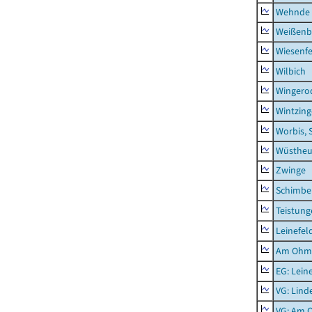
Wehnde
Weißenb
Wiesenfe
Wilbich
Wingero
Wintzin
Worbis, 
Wüstheu
Zwinge
Schimbe
Teistung
Leinefel
Am Ohm
EG: Lein
VG: Lind
VG: Am 