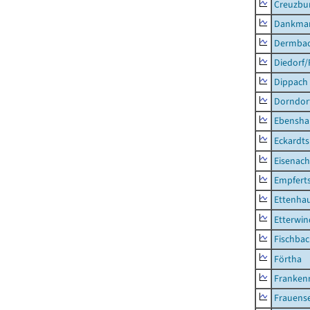
Creuzbur
Dankma
Dermba
Diedorf
Dippach
Dorndor
Ebensha
Eckardt
Eisenach
Empfert
Ettenhau
Etterwi
Fischba
Förtha
Franken
Frauens