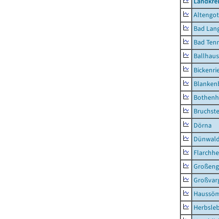
Landkrei
Altengot
Bad Lang
Bad Tenn
Ballhau
Bickenri
Blanken
Bothenh
Bruchst
Dörna
Dünwal
Flarchh
Großeng
Großvar
Haussö
Herbsle