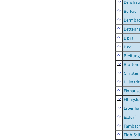
Benshau
Berkach
Bermba
Bettenh
Bibra
Birx
Breitun
Brottero
Christes
Dillstädt
Einhaus
Ellingsh
Erbenha
Exdorf
Fambac
Floh-Sel