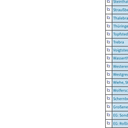
Steintha
Straußb
Thalebr
Thüring
Topfsted
Trebra
Voigtste
Wassert
Westere
Westgre
Wiehe, S
Wolfers
Schernb
Großeneh
EG: Sond
EG: Roßl