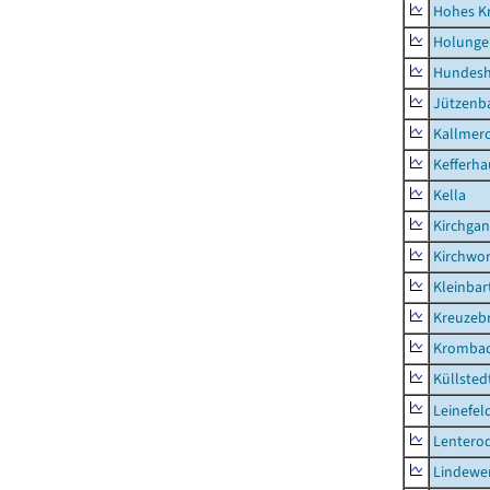
Hohes K
Holunge
Hundes
Jützenb
Kallmer
Kefferh
Kella
Kirchga
Kirchwor
Kleinbart
Kreuzeb
Kromba
Küllsted
Leinefel
Lentero
Lindewe