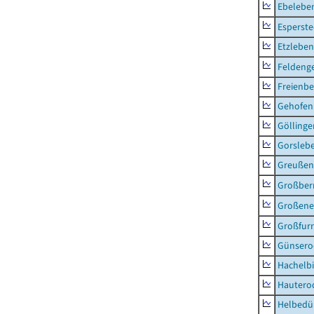
Ebeleben
Esperste
Etzleben
Feldeng
Freienbe
Gehofen
Göllinge
Gorsleb
Greußen,
Großber
Großeneh
Großfur
Günsero
Hachelb
Hautero
Helbedü