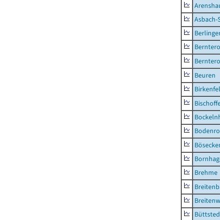
Arensha
Asbach-
Berlinge
Berntero
Berntero
Beuren
Birkenfe
Bischoff
Bockeln
Bodenro
Bösecke
Bornhag
Brehme
Breiten
Breitenw
Büttsted