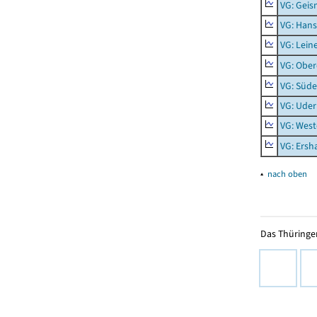
VG: Geis
VG: Hans
VG: Lein
VG: Obe
VG: Süde
VG: Uder
VG: West
VG: Ers
▴
nach oben
Das Thüringer