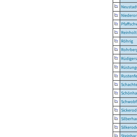
Neustad
Niederor
Pfaffsc
Reinhol
Röhrig
Rohrber
Rüdiger
Rüstung
Rustenf
Schacht
Schönha
Schwobf
Sickerod
Silberha
Silkerod
Steinba