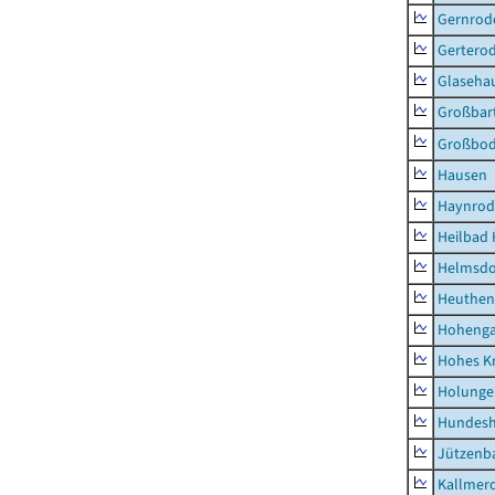
Gernrod
Gertero
Glaseha
Großbart
Großbo
Hausen
Haynrod
Heilbad 
Helmsdo
Heuthen
Hoheng
Hohes K
Holunge
Hundes
Jützenb
Kallmer