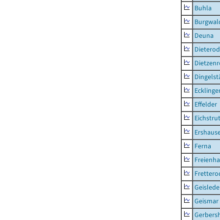
Buhla
Burgwal
Deuna
Dietero
Dietzen
Dingelst
Ecklinge
Effelder
Eichstru
Ershaus
Ferna
Freienh
Frettero
Geisled
Geismar
Gerbers