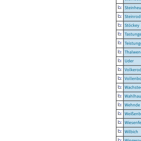
Steinhe
Steinrod
Stöckey
Tastung
Teistung
Thalwen
Uder
Volkero
Vollenb
Wachste
Wahlhau
Wehnde
Weißenb
Wiesenfe
Wilbich
Wingero