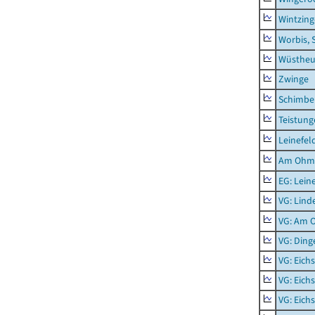
Wintzin
Worbis, 
Wüstheu
Zwinge
Schimbe
Teistung
Leinefel
Am Ohm
EG: Lein
VG: Lind
VG: Am 
VG: Ding
VG: Eich
VG: Eich
VG: Eich