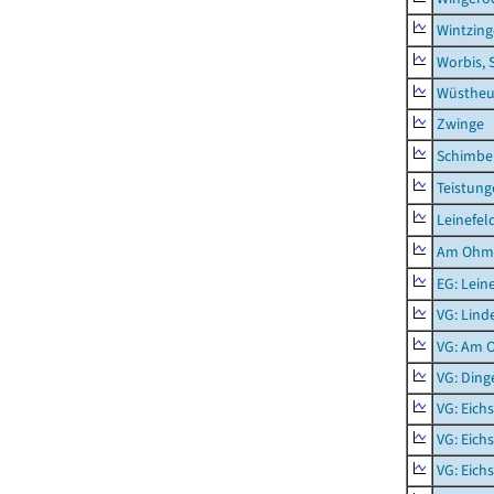
Wintzin
Worbis, 
Wüstheu
Zwinge
Schimbe
Teistung
Leinefel
Am Ohm
EG: Lein
VG: Lind
VG: Am 
VG: Ding
VG: Eich
VG: Eich
VG: Eich