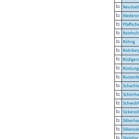
Neustad
Niederor
Pfaffsc
Reinhol
Röhrig
Rohrber
Rüdiger
Rüstung
Rustenf
Schacht
Schönha
Schwobf
Sickerod
Silberha
Silkerod
Steinba