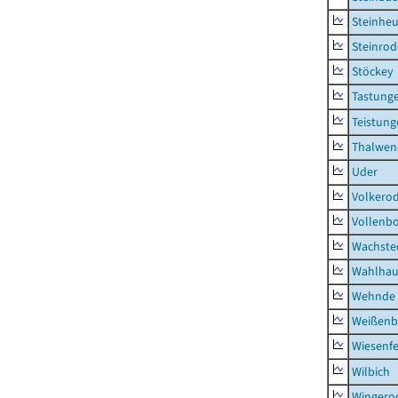
Steinhe
Steinrod
Stöckey
Tastung
Teistung
Thalwen
Uder
Volkero
Vollenb
Wachste
Wahlhau
Wehnde
Weißenb
Wiesenfe
Wilbich
Wingero