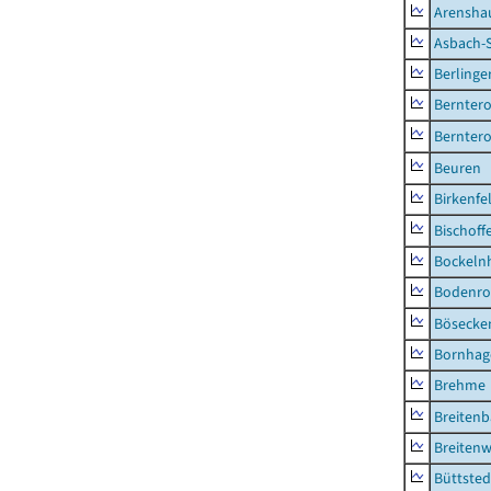
Arensha
Asbach-
Berlinge
Berntero
Berntero
Beuren
Birkenfe
Bischoff
Bockeln
Bodenro
Bösecke
Bornhag
Brehme
Breiten
Breitenw
Büttsted