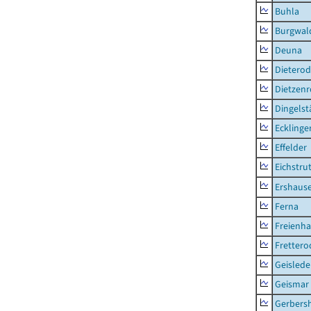
Buhla
Burgwal
Deuna
Dietero
Dietzen
Dingelst
Ecklinge
Effelder
Eichstru
Ershaus
Ferna
Freienh
Frettero
Geisled
Geismar
Gerbers