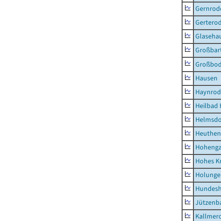
Gernrod
Gertero
Glaseha
Großbart
Großbo
Hausen
Haynrod
Heilbad 
Helmsdo
Heuthen
Hoheng
Hohes K
Holunge
Hundes
Jützenb
Kallmer