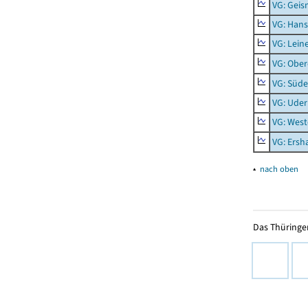
VG: Geis
VG: Hans
VG: Lein
VG: Obe
VG: Süde
VG: Uder
VG: West
VG: Ers
▴
nach oben
Das Thüringer