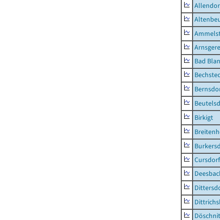
Allendor
Altenbe
Ammelst
Arnsger
Bad Blan
Bechste
Bernsdo
Beutelsd
Birkigt
Breiten
Burkersd
Cursdorf
Deesbac
Dittersd
Dittrich
Döschni