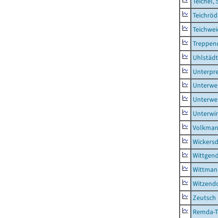
Teichel, 
Teichröd
Teichwe
Treppen
Uhlstädt
Unterpre
Unterwe
Unterwe
Unterwi
Volkman
Wickersd
Wittgend
Wittman
Witzendo
Zeutsch
Remda-Te