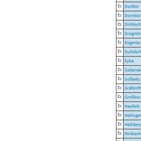
Dorfilm
Dorndor
Dröbisc
Drognitz
Engerda
Eschdorf
Eyba
Geitersd
Goßwitz
Gräfenth
Großkoc
Haufeld
Heilinge
Heilsber
Hirzbach