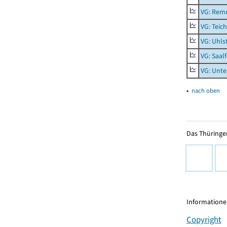
VG: Rem
VG: Teich
VG: Uhls
VG: Saal
VG: Unt
▴
nach oben
Das Thüringer
Informationen
Copyright