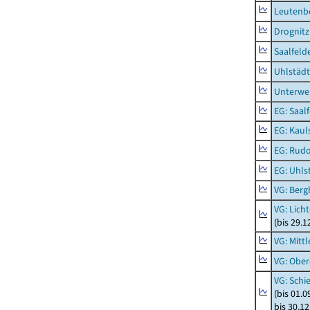
Leutenbe
Drognitz
Saalfeld
Uhlstädt
Unterwe
EG: Saal
EG: Kaul
EG: Rudo
EG: Uhls
VG: Berg
VG: Lich
(bis 29.
VG: Mitt
VG: Ober
VG: Schi
(bis 01.
bis 30.1