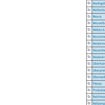
Marktgöl
Mellenb
Meura
Meuselb
Milbitz b
Munschw
Neckero
Neuenb
Niederk
Oberhai
Oberprei
Oberweiß
Piesau
Probstze
Reichma
Reitzen