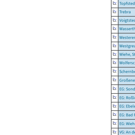
Topfsted
Trebra
Voigtste
Wassert
Westere
Westgre
Wiehe, S
Wolfers
Schernb
Großeneh
EG: Sond
EG: Roßl
EG: Ebel
EG: Bad 
EG: Wieh
VG: An 