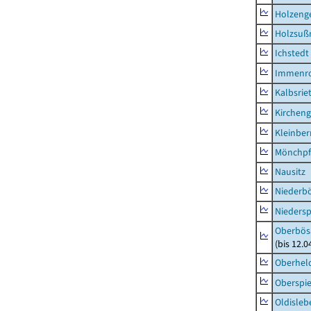
Holzeng
Holzsuß
Ichstedt
Immenr
Kalbsrie
Kircheng
Kleinbe
Mönchpfi
Nausitz
Niederb
Niedersp
Oberbös
(bis 12.
Oberhel
Oberspie
Oldisleb