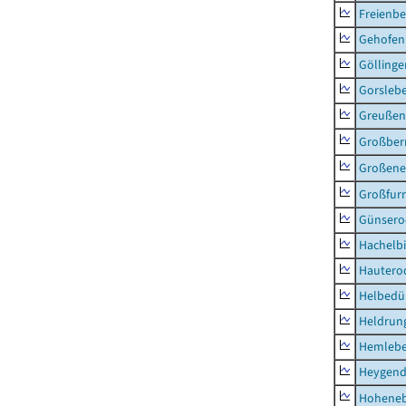
Freienbe
Gehofen
Göllinge
Gorsleb
Greußen,
Großber
Großeneh
Großfur
Günsero
Hachelb
Hautero
Helbedü
Heldrung
Hemleb
Heygend
Hohene