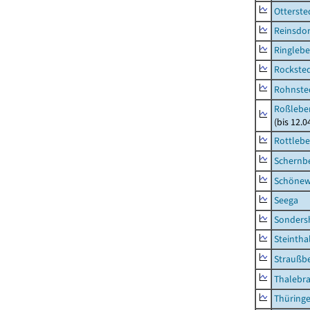
Otterste
Reinsdor
Ringleb
Rockste
Rohnste
Roßleben
(bis 12.
Rottleb
Schernb
Schönew
Seega
Sonders
Steintha
Straußb
Thalebr
Thüring