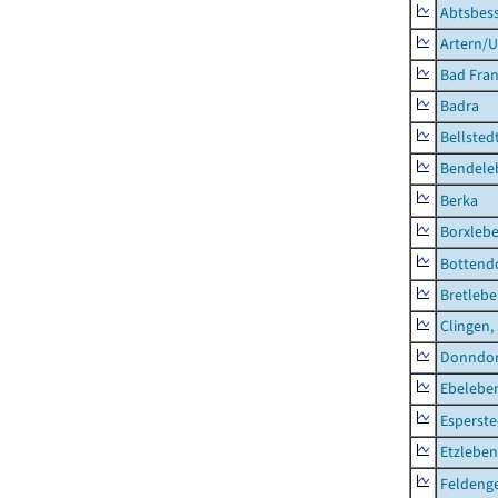
Abtsbes
Artern/U
Bad Fran
Badra
Bellsted
Bendele
Berka
Borxleb
Bottend
Bretleb
Clingen,
Donndor
Ebeleben
Esperste
Etzleben
Feldeng