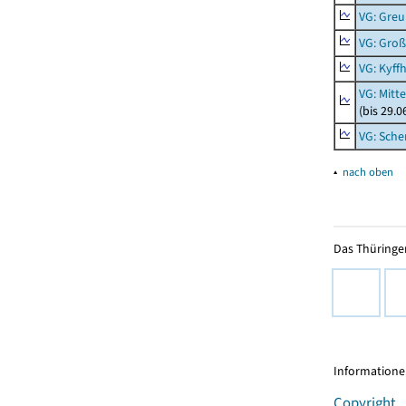
VG: Gre
VG: Groß
VG: Kyff
VG: Mitt
(bis 29.
VG: Sche
▴
nach oben
Das Thüringer
Informationen
Copyright