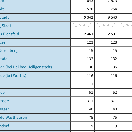
adt
17 843
17 873
1
adt
11 570
11 754
1
Stadt
9 342
9 540
, Stadt
s Eichsfeld
12 461
12 531
1
usen
123
128
Sickenberg
15
15
rode
132
132
de (bei Heilbad Heiligenstadt)
36
36
de (bei Worbis)
116
116
111
111
lde
51
52
erode
371
371
hagen
40
40
de-Westhausen
75
75
ndorf
19
19