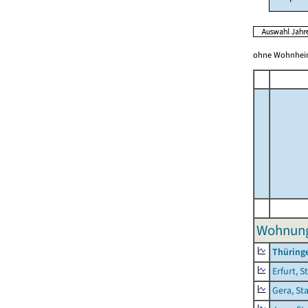
ohne Wohnhei
Wohnunge
Thüring
Erfurt, S
Gera, St