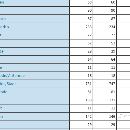
en
58
60
90
90
bach
87
87
orbis
233
234
t
72
72
52
52
de
29
29
64
64
de
11
11
rode/Vatterode
18
18
ädt, Stadt
731
747
rode
81
81
133
131
th
11
11
en
142
146
29
29