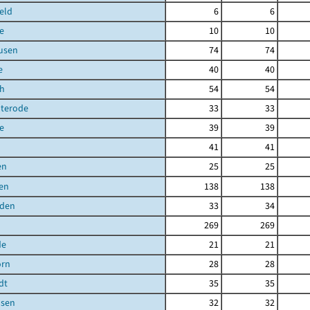
eld
6
6
e
10
10
usen
74
74
e
40
40
ch
54
54
uterode
33
33
e
39
39
41
41
en
25
25
en
138
138
den
33
34
269
269
de
21
21
orn
28
28
dt
35
35
sen
32
32