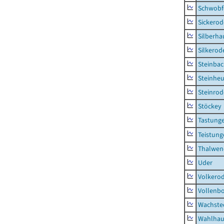
Schwobf
Sickerod
Silberha
Silkerod
Steinba
Steinhe
Steinrod
Stöckey
Tastung
Teistung
Thalwen
Uder
Volkero
Vollenb
Wachste
Wahlhau