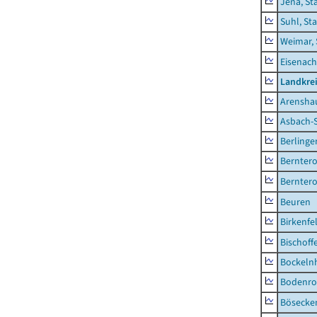
Jena, St
Suhl, St
Weimar, 
Eisenach
Landkrei
Arensha
Asbach-
Berlinge
Berntero
Berntero
Beuren
Birkenfe
Bischoff
Bockeln
Bodenro
Bösecke