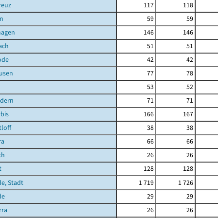
reuz
117
118
n
59
59
hagen
146
146
ach
51
51
ode
42
42
ausen
77
78
53
52
ndern
71
71
bis
166
167
loff
38
38
ra
66
66
ch
26
26
t
128
128
de, Stadt
1 719
1 726
de
29
29
rra
26
26