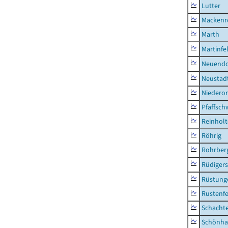
Lutter
Mackenr
Marth
Martinfe
Neuendo
Neustad
Niederor
Pfaffsc
Reinhol
Röhrig
Rohrber
Rüdiger
Rüstung
Rustenf
Schacht
Schönha