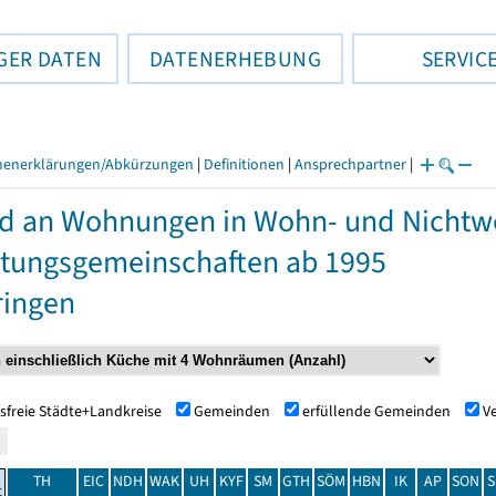
GER DATEN
DATENERHEBUNG
SERVIC
henerklärungen/Abkürzungen
|
Definitionen
|
Ansprechpartner
|
d an Wohnungen in Wohn- und Nicht
tungsgemeinschaften ab 1995
ringen
sfreie Städte+Landkreise
Gemeinden
erfüllende Gemeinden
V
TH
EIC
NDH
WAK
UH
KYF
SM
GTH
SÖM
HBN
IK
AP
SON
S
t