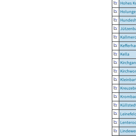
Hohes K
Holunge
Hundes
Jützenb
Kallmer
Kefferh
Kella
Kirchga
Kirchwor
Kleinbart
Kreuzeb
Kromba
Küllsted
Leinefel
Lentero
Lindewe