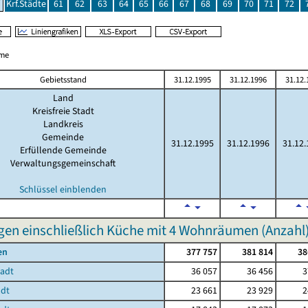
Krf.Städte
61
62
63
64
65
66
67
68
69
70
71
72
me
Gebietsstand
31.12.1995
31.12.1996
31.12.
Land
Kreisfreie Stadt
Landkreis
Gemeinde
31.12.1995
31.12.1996
31.12.
Erfüllende Gemeinde
Verwaltungsgemeinschaft
Schlüssel einblenden
n einschließlich Küche mit 4 Wohnräumen (Anzahl
en
377 757
381 814
38
tadt
36 057
36 456
3
adt
23 661
23 929
2