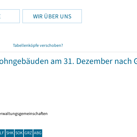
E
WIR ÜBER UNS
Tabellenköpfe verschoben?
wohngebäuden am 31. Dezember nach 
erwaltungsgemeinschaften
LF
SHK
SOK
GRZ
ABG