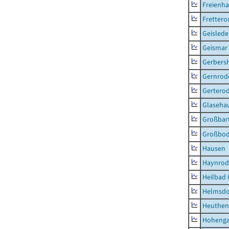
Freienh
Frettero
Geisled
Geismar
Gerbers
Gernrod
Gertero
Glaseha
Großbart
Großbo
Hausen
Haynrod
Heilbad 
Helmsdo
Heuthen
Hoheng