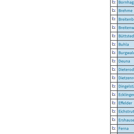
Bornhag
Brehme
Breiten
Breitenw
Büttsted
Buhla
Burgwal
Deuna
Dietero
Dietzen
Dingelst
Ecklinge
Effelder
Eichstru
Ershaus
Ferna