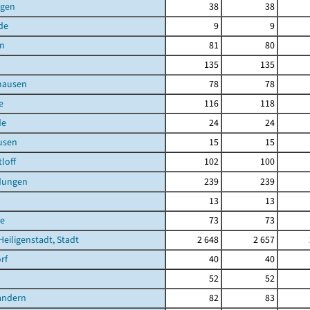
agen
38
38
de
9
9
en
81
80
135
135
hausen
78
78
e
116
118
de
24
24
usen
15
15
loff
102
100
dungen
239
239
13
13
e
73
73
Heiligenstadt, Stadt
2 648
2 657
rf
40
40
52
52
andern
82
83