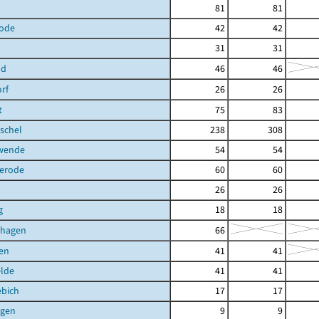
81
81
ode
42
42
31
31
ld
46
46
rf
26
26
t
75
83
schel
238
308
hwende
54
54
terode
60
60
26
26
g
18
18
shagen
66
en
41
41
elde
41
41
ebich
17
17
gen
9
9