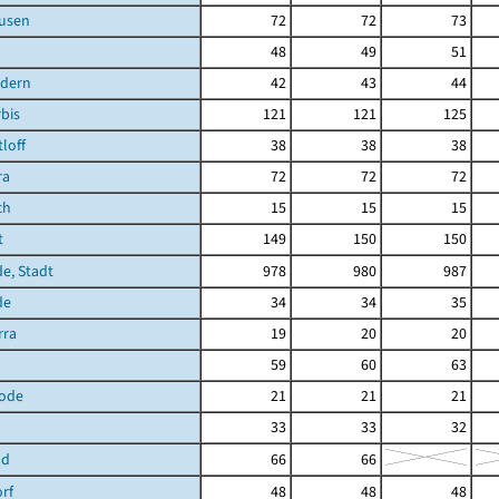
ausen
72
72
73
48
49
51
ndern
42
43
44
bis
121
121
125
loff
38
38
38
ra
72
72
72
ch
15
15
15
t
149
150
150
de, Stadt
978
980
987
de
34
34
35
rra
19
20
20
59
60
63
ode
21
21
21
33
33
32
ld
66
66
rf
48
48
48