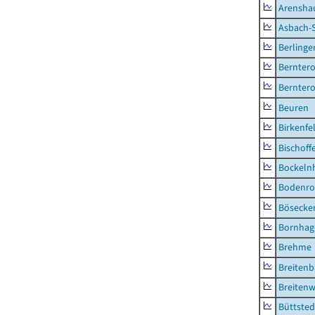
Arensha
Asbach-
Berlinge
Berntero
Berntero
Beuren
Birkenfe
Bischoff
Bockeln
Bodenro
Bösecke
Bornhag
Brehme
Breiten
Breitenw
Büttsted