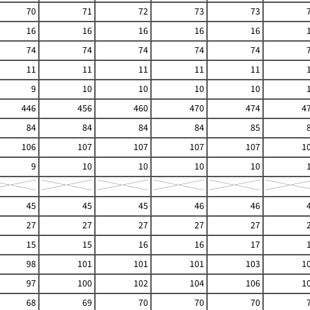
70
71
72
73
73
16
16
16
16
16
74
74
74
74
74
11
11
11
11
11
9
10
10
10
10
446
456
460
470
474
4
84
84
84
84
85
106
107
107
107
107
1
9
10
10
10
10
45
45
45
46
46
27
27
27
27
27
15
15
16
16
17
98
101
101
101
103
1
97
100
102
104
106
1
68
69
70
70
70