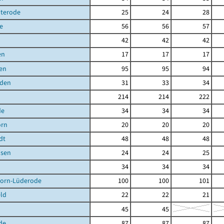
uterode
25
24
28
e
56
56
57
42
42
42
en
17
17
17
en
95
95
94
den
31
33
34
214
214
222
de
34
34
34
orn
20
20
20
dt
48
48
48
sen
24
24
25
34
34
34
orn-Lüderode
100
100
101
ld
22
22
21
45
45
de
87
87
87