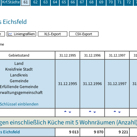
Krf.Städte
61
62
63
64
65
66
67
68
69
70
71
72
 Eichsfeld
me
Gebietsstand
31.12.1995
31.12.1996
31.12.1997
31
Land
Kreisfreie Stadt
Landkreis
Gemeinde
31.12.1995
31.12.1996
31.12.1997
31
Erfüllende Gemeinde
rwaltungsgemeinschaft
Schlüssel einblenden
n einschließlich Küche mit 5 Wohnräumen (Anzahl
s Eichsfeld
9 013
9 070
9 221