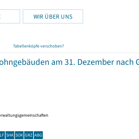
E
WIR ÜBER UNS
Tabellenköpfe verschoben?
wohngebäuden am 31. Dezember nach 
erwaltungsgemeinschaften
LF
SHK
SOK
GRZ
ABG