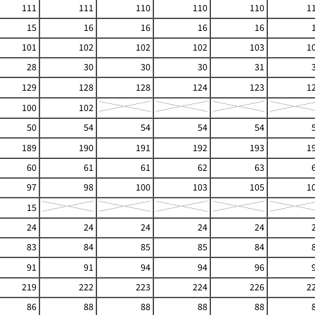
111
111
110
110
110
1
15
16
16
16
16
101
102
102
102
103
1
28
30
30
30
31
129
128
128
124
123
1
100
102
50
54
54
54
54
189
190
191
192
193
1
60
61
61
62
63
97
98
100
103
105
1
15
24
24
24
24
24
83
84
85
85
84
91
91
94
94
96
219
222
223
224
226
2
86
88
88
88
88