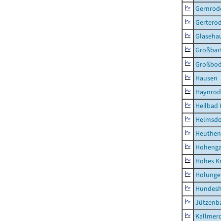
Gernrod
Gertero
Glaseha
Großbart
Großbo
Hausen
Haynrod
Heilbad 
Helmsdo
Heuthen
Hoheng
Hohes K
Holunge
Hundes
Jützenb
Kallmer