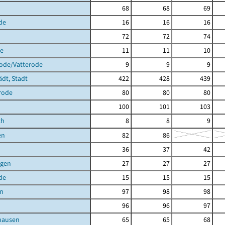
68
68
69
de
16
16
16
72
72
74
de
11
11
10
rode/Vatterode
9
9
9
ädt, Stadt
422
428
439
rode
80
80
80
100
101
103
th
8
8
9
en
82
86
36
37
42
agen
27
27
27
de
15
15
15
en
97
98
98
96
96
97
hausen
65
65
68