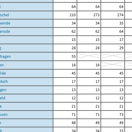
t
64
64
64
schel
210
273
274
hwende
34
34
35
terode
62
62
64
15
15
17
g
28
28
29
shagen
55
en
18
18
elde
45
45
45
ebich
17
17
17
gen
13
13
13
eld
12
12
12
e
21
21
21
usen
71
71
73
e
48
49
49
ch
34
34
33