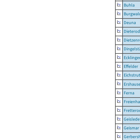
Buhla
Burgwal
Deuna
Dietero
Dietzen
Dingelst
Ecklinge
Effelder
Eichstru
Ershaus
Ferna
Freienh
Frettero
Geisled
Geismar
Gerbers