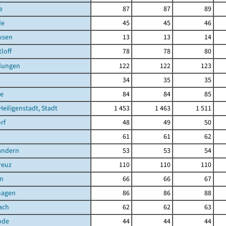
e
87
87
89
de
45
45
46
usen
13
13
14
loff
78
78
80
dungen
122
122
123
34
35
35
e
84
84
85
Heiligenstadt, Stadt
1 453
1 463
1 511
rf
48
49
50
61
61
62
andern
53
53
54
reuz
110
110
110
n
66
66
67
hagen
86
86
88
ach
62
62
63
ode
44
44
44