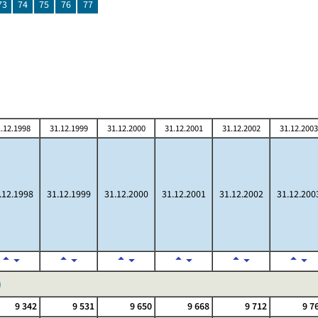
73
74
75
76
77
.12.1998
31.12.1999
31.12.2000
31.12.2001
31.12.2002
31.12.2003
.12.1998
31.12.1999
31.12.2000
31.12.2001
31.12.2002
31.12.200
)
9 342
9 531
9 650
9 668
9 712
9 7