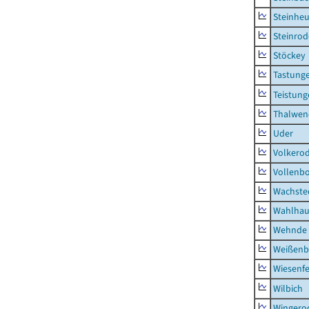
Steinhe
Steinrod
Stöckey
Tastung
Teistung
Thalwen
Uder
Volkero
Vollenb
Wachste
Wahlhau
Wehnde
Weißenb
Wiesenfe
Wilbich
Wingero