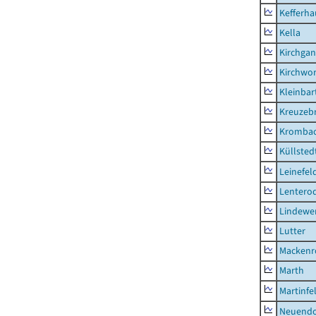
Kefferh
Kella
Kirchga
Kirchwor
Kleinbart
Kreuzeb
Kromba
Küllsted
Leinefel
Lentero
Lindewe
Lutter
Mackenr
Marth
Martinfe
Neuendo