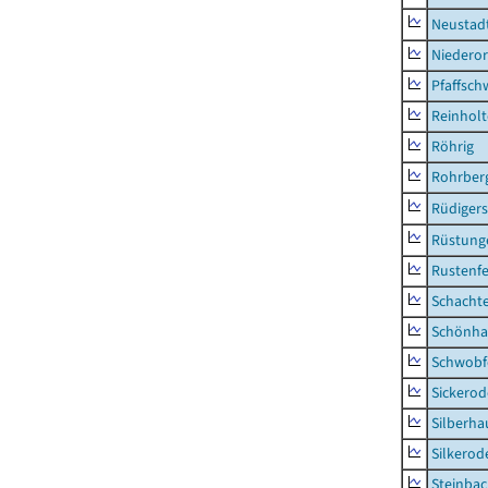
Neustad
Niederor
Pfaffsc
Reinhol
Röhrig
Rohrber
Rüdiger
Rüstung
Rustenf
Schacht
Schönha
Schwobf
Sickerod
Silberha
Silkerod
Steinba