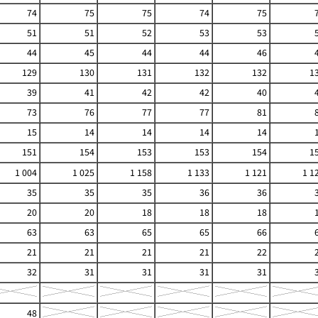
74
75
75
74
75
51
51
52
53
53
44
45
44
44
46
129
130
131
132
132
1
39
41
42
42
40
73
76
77
77
81
15
14
14
14
14
151
154
153
153
154
1
1 004
1 025
1 158
1 133
1 121
1 1
35
35
35
36
36
20
20
18
18
18
63
63
65
65
66
21
21
21
21
22
32
31
31
31
31
48