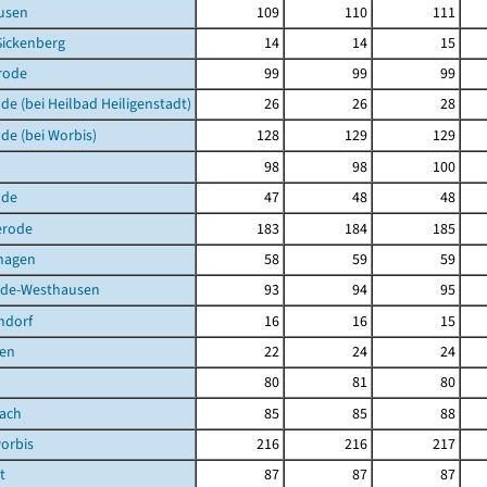
usen
109
110
111
Sickenberg
14
14
15
rode
99
99
99
de (bei Heilbad Heiligenstadt)
26
26
28
de (bei Worbis)
128
129
129
98
98
100
lde
47
48
48
erode
183
184
185
hagen
58
59
59
de-Westhausen
93
94
95
ndorf
16
16
15
en
22
24
24
80
81
80
bach
85
85
88
orbis
216
216
217
t
87
87
87