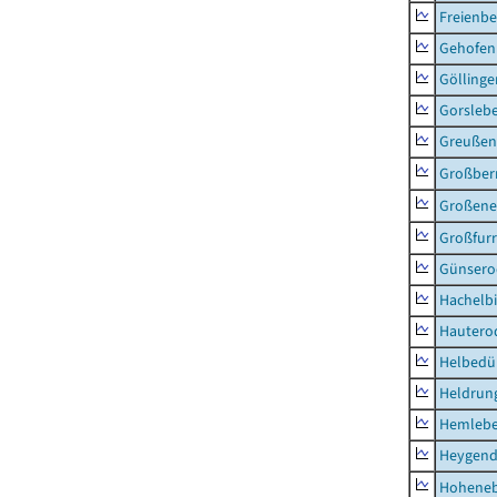
Freienbe
Gehofen
Göllinge
Gorsleb
Greußen,
Großber
Großeneh
Großfur
Günsero
Hachelb
Hautero
Helbedü
Heldrung
Hemleb
Heygend
Hohene