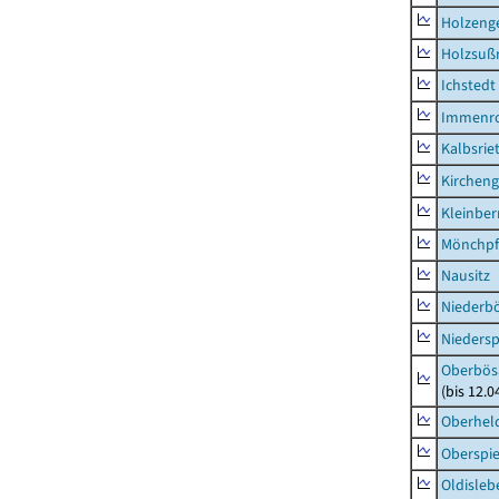
Holzeng
Holzsuß
Ichstedt
Immenr
Kalbsrie
Kircheng
Kleinbe
Mönchpfi
Nausitz
Niederb
Niedersp
Oberbös
(bis 12.
Oberhel
Oberspie
Oldisleb