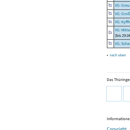
VG: Gre
VG: Groß
VG: Kyff
VG: Mitt
(bis 29.
VG: Sche
▴
nach oben
Das Thüringer
Informationen
Copyright