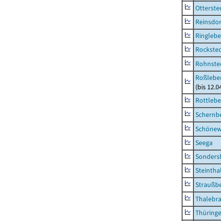
Otterste
Reinsdor
Ringleb
Rockste
Rohnste
Roßleben
(bis 12.
Rottleb
Schernb
Schönew
Seega
Sonders
Steintha
Straußb
Thalebr
Thüring