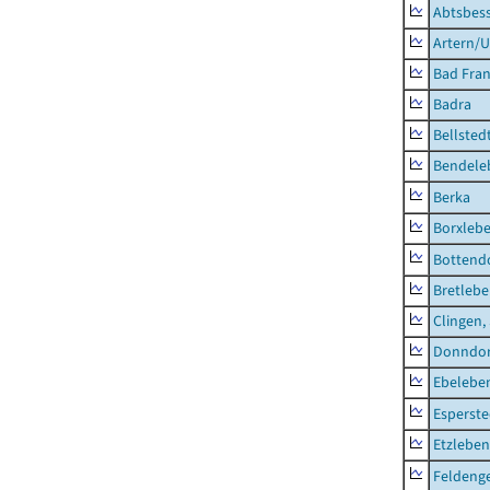
Abtsbes
Artern/U
Bad Fran
Badra
Bellsted
Bendele
Berka
Borxleb
Bottend
Bretleb
Clingen,
Donndor
Ebeleben
Esperste
Etzleben
Feldeng