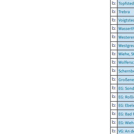
Topfsted
Trebra
Voigtste
Wassert
Westere
Westgre
Wiehe, S
Wolfers
Schernb
Großeneh
EG: Sond
EG: Roßl
EG: Ebel
EG: Bad 
EG: Wieh
VG: An 