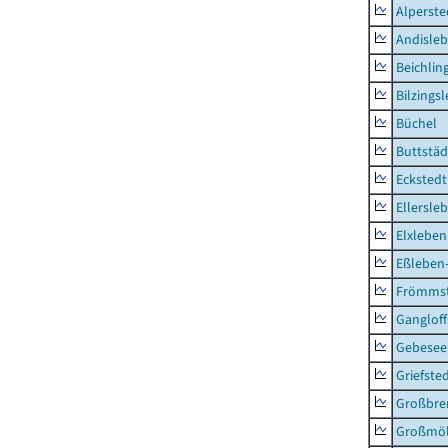
Alperste
Andisle
Beichlin
Bilzings
Büchel
Buttstäd
Eckstedt
Ellersle
Elxleben
Eßleben
Frömms
Ganglof
Gebesee,
Griefste
Großbr
Großmö