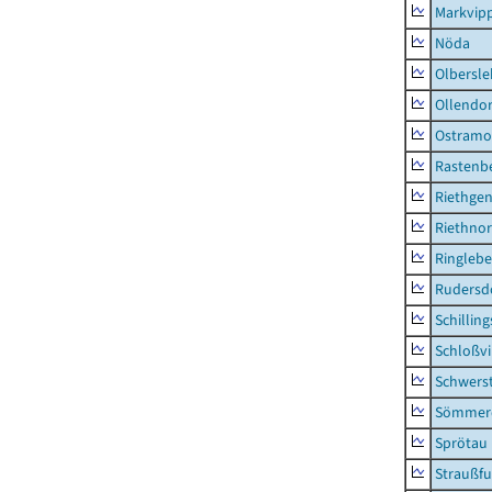
Markvip
Nöda
Olbersl
Ollendor
Ostramo
Rastenbe
Riethge
Riethno
Ringleb
Rudersd
Schillin
Schloßv
Schwers
Sömmerd
Sprötau
Straußfu