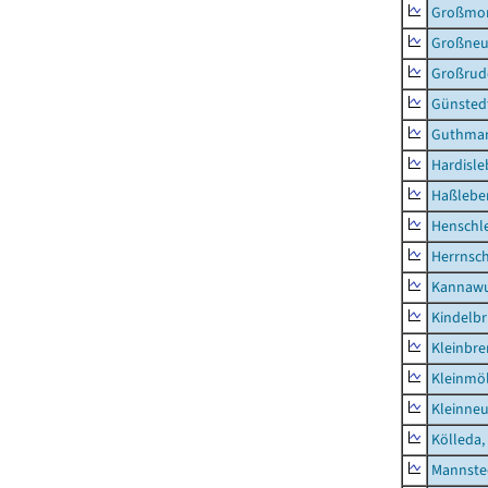
Großmo
Großne
Großrud
Günsted
Guthma
Hardisl
Haßlebe
Henschl
Herrnsc
Kannawu
Kindelbr
Kleinbr
Kleinmö
Kleinne
Kölleda,
Mannste