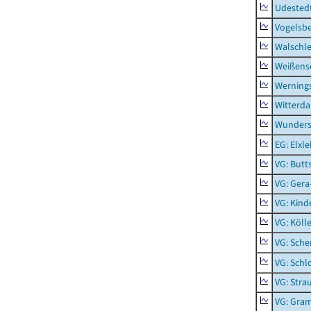
Udested
Vogelsb
Walschl
Weißense
Werning
Witterda
Wunders
EG: Elxl
VG: Butt
VG: Gera
VG: Kind
VG: Köll
VG: Sche
VG: Schl
VG: Stra
VG: Gra