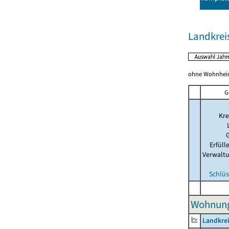
Landkre
ohne Wohnhei
G
Kre
Erfül
Verwalt
Schlüs
Wohnunge
Landkre