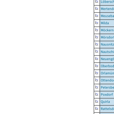
Löbersc
Mertend
Meuseb
Milda
Möckern
Mörsdor
Nausnitz
Nautsch
Neueng
Oberbod
Orlamün
Ottendo
Petersbe
Poxdorf
Quirla
Rattelsd