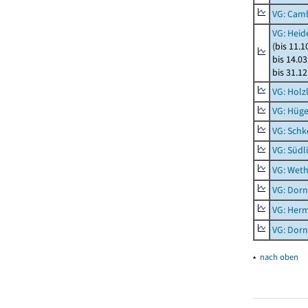
VG: Cam
VG: Heid
(bis 11.
bis 14.03
bis 31.1
VG: Holz
VG: Hüge
VG: Schk
VG: Südl
VG: Weth
VG: Dor
VG: Her
VG: Dor
▴
nach oben