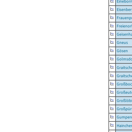
Einebor
Eisenber
Frauenpr
Freienor
Geisenh
Gneus
Gösen
Golmsdo
Graitsch
Graitsch
Großboc
Großeut
Großlöb
Großpür
Gumper
Hainche