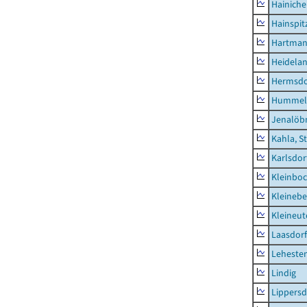
Hainich
Hainspit
Hartman
Heidela
Hermsdor
Hummel
Jenalöbn
Kahla, S
Karlsdor
Kleinbo
Kleinebe
Kleineut
Laasdorf
Leheste
Lindig
Lippers