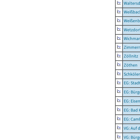
Waltersd
Weißbac
Weißenb
Wetzdor
Wichmar
Zimmer
Zöllnitz
Zöthen
Schkölen
EG: Stad
EG: Bürg
EG: Eise
EG: Bad 
EG: Camb
VG: Auf 
VG: Bürg