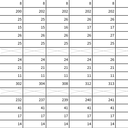
8
8
8
8
8
200
202
202
202
202
25
25
26
26
26
15
15
16
17
17
26
26
26
26
27
25
25
25
25
25
24
24
24
24
26
21
21
21
21
21
11
11
11
11
11
302
304
308
312
313
232
237
239
240
241
41
41
41
41
41
17
17
17
17
17
14
14
14
14
14