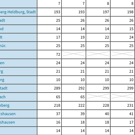
7
7
8
8
erg-Heldburg, Stadt
193
193
197
198
adt
25
26
26
26
od
14
14
14
15
dt
17
19
22
24
hür.
25
25
25
25
72
ben
24
24
24
24
rg
21
21
21
21
erg
10
10
10
10
Stadt
289
292
299
299
ach
65
65
mberg
218
222
228
231
shausen
37
39
40
41
shausen
16
18
18
17
14
14
14
14