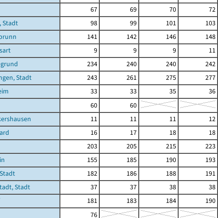
67
69
70
72
 Stadt
98
99
101
103
brunn
141
142
146
148
sart
9
9
9
11
egrund
234
240
240
242
ngen, Stadt
243
261
275
277
eim
33
33
35
36
60
60
kershausen
11
11
11
12
ard
16
17
18
18
203
205
215
223
in
155
185
190
193
Stadt
182
186
188
191
adt, Stadt
37
37
38
38
181
183
184
190
76