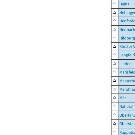
Haina
Hellinge
Henfstä
Heubac
Hildburg
Kloster 
Lengfeld
Linden
Marisfel
Masserb
Mendha
Milz
Nahetal
Oberlan
Obersta
Rappels