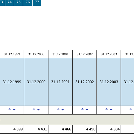
73
74
75
76
77
31.12.1999
31.12.2000
31.12.2001
31.12.2002
31.12.2003
31.12
31.12.1999
31.12.2000
31.12.2001
31.12.2002
31.12.2003
31.12
)
4 399
4 431
4 466
4 490
4 504