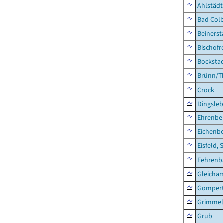
Ahlstädt
Bad Colb
Beinerst
Bischofr
Bocksta
Brünn/T
Crock
Dingsle
Ehrenbe
Eichenb
Eisfeld, 
Fehrenb
Gleicha
Gompert
Grimmel
Grub