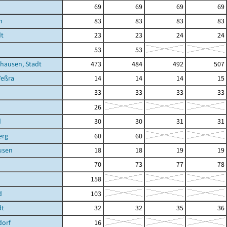
69
69
69
69
n
83
83
83
83
dt
23
23
24
24
h
53
53
hausen, Stadt
473
484
492
507
Veßra
14
14
14
15
33
33
33
33
26
d
30
30
31
31
erg
60
60
usen
18
18
19
19
70
73
77
78
158
d
103
dt
32
32
35
36
dorf
16