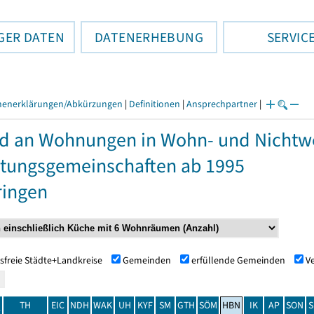
GER DATEN
DATENERHEBUNG
SERVIC
henerklärungen/Abkürzungen
|
Definitionen
|
Ansprechpartner
|
d an Wohnungen in Wohn- und Nicht
tungsgemeinschaften ab 1995
ringen
sfreie Städte+Landkreise
Gemeinden
erfüllende Gemeinden
V
TH
EIC
NDH
WAK
UH
KYF
SM
GTH
SÖM
HBN
IK
AP
SON
S
t