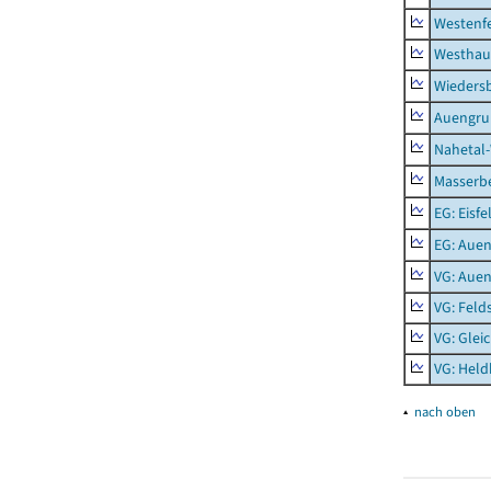
Westenf
Westhau
Wieders
Auengr
Nahetal
Masserb
EG: Eisfe
EG: Aue
VG: Aue
VG: Feld
VG: Glei
VG: Held
▴
nach oben