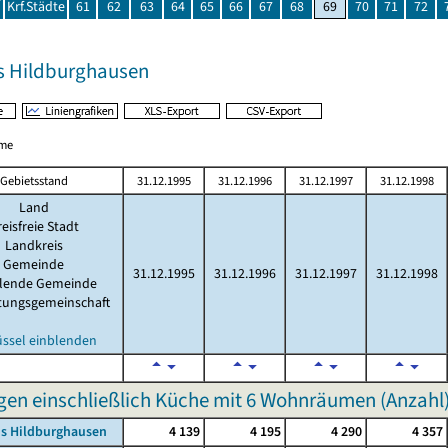
Krf.Städte
61
62
63
64
65
66
67
68
69
70
71
72
s Hildburghausen
me
Gebietsstand
31.12.1995
31.12.1996
31.12.1997
31.12.1998
Land
eisfreie Stadt
Landkreis
Gemeinde
31.12.1995
31.12.1996
31.12.1997
31.12.1998
llende Gemeinde
tungsgemeinschaft
üssel einblenden
n einschließlich Küche mit 6 Wohnräumen (Anzahl
is Hildburghausen
4 139
4 195
4 290
4 357