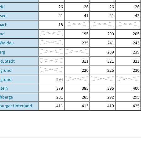
eld
26
26
26
26
sen
41
41
41
42
bach
18
und
195
200
205
-Waldau
235
241
243
erg
239
239
ld, Stadt
311
321
323
ngrund
220
225
230
ngrund
294
stein
379
385
395
400
chberge
281
285
292
295
burger Unterland
411
413
419
425