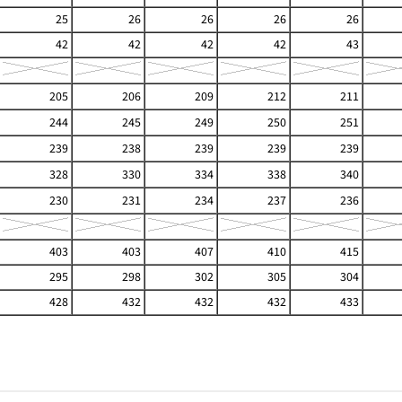
25
26
26
26
26
42
42
42
42
43
205
206
209
212
211
244
245
249
250
251
239
238
239
239
239
328
330
334
338
340
230
231
234
237
236
403
403
407
410
415
295
298
302
305
304
428
432
432
432
433