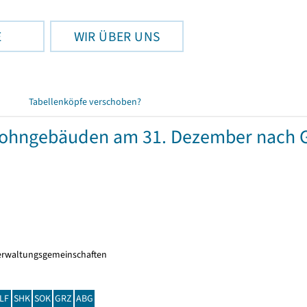
E
WIR ÜBER UNS
Tabellenköpfe verschoben?
wohngebäuden am 31. Dezember nach 
erwaltungsgemeinschaften
LF
SHK
SOK
GRZ
ABG