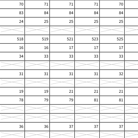
70
71
71
71
70
83
84
84
84
84
24
25
25
25
25
518
519
521
523
525
16
16
17
17
17
34
33
33
33
33
31
31
31
31
32
19
19
21
21
21
78
79
79
81
81
36
36
37
37
37