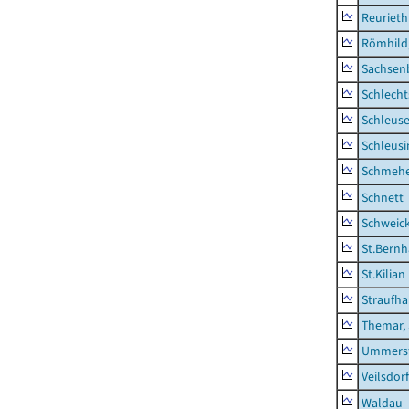
Reurieth
Römhild,
Sachsen
Schlecht
Schleus
Schleusi
Schmeh
Schnett
Schweic
St.Bernh
St.Kilian
Straufha
Themar, 
Ummerst
Veilsdorf
Waldau