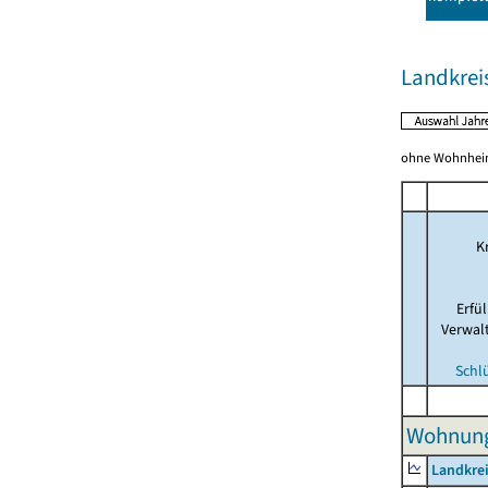
Landkrei
ohne Wohnhei
Kr
Erfü
Verwal
Schl
Wohnunge
Landkre