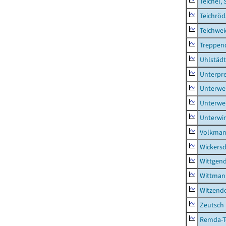
Teichel, 
Teichröd
Teichwe
Treppen
Uhlstädt
Unterpre
Unterwe
Unterwe
Unterwi
Volkman
Wickersd
Wittgend
Wittman
Witzendo
Zeutsch
Remda-Te