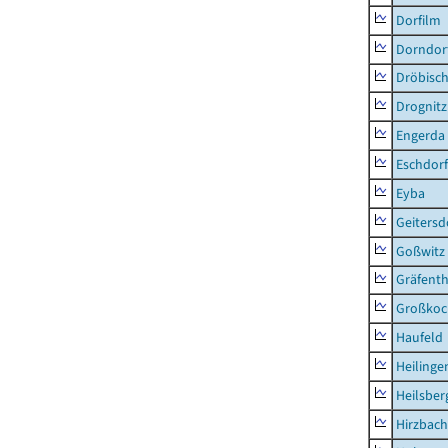
Dorfilm
Dorndor
Dröbisc
Drognitz
Engerda
Eschdorf
Eyba
Geitersd
Goßwitz
Gräfenth
Großkoc
Haufeld
Heilinge
Heilsber
Hirzbach