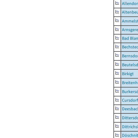
Allendor
Altenbe
Ammelst
Arnsger
Bad Blan
Bechste
Bernsdo
Beutelsd
Birkigt
Breiten
Burkersd
Cursdorf
Deesbac
Dittersd
Dittrich
Döschni