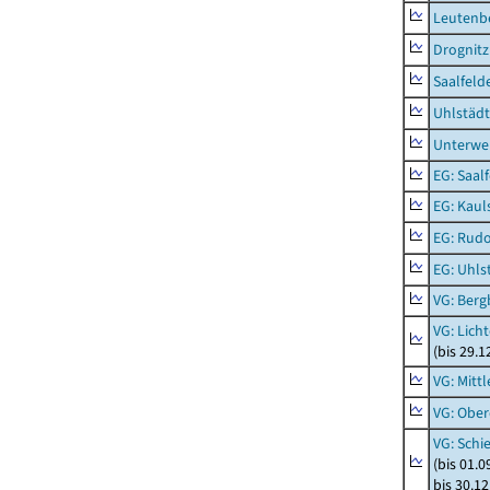
Leutenbe
Drognitz
Saalfeld
Uhlstädt
Unterwe
EG: Saal
EG: Kaul
EG: Rudo
EG: Uhls
VG: Berg
VG: Lich
(bis 29.
VG: Mitt
VG: Ober
VG: Schi
(bis 01.
bis 30.1