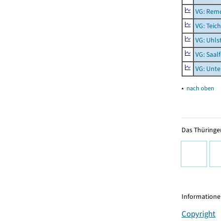
VG: Rem
VG: Teich
VG: Uhls
VG: Saal
VG: Unt
▴
nach oben
Das Thüringer
Informationen
Copyright