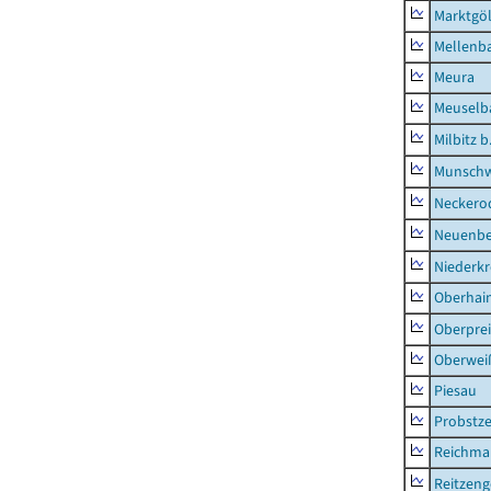
Marktgöl
Mellenb
Meura
Meuselb
Milbitz b
Munschw
Neckero
Neuenb
Niederk
Oberhai
Oberprei
Oberweiß
Piesau
Probstze
Reichma
Reitzen