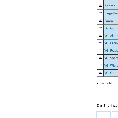
Zehma
Ziegelh
Saara
EG: Gößn
VG: Alte
VG: Plei
VG: Rosi
VG: Saar
VG: Wier
VG: Ober
▴
nach oben
Das Thüringer