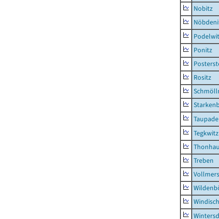
Nobitz
Nöbdeni
Podelwi
Ponitz
Posterst
Rositz
Schmölln
Starken
Taupade
Tegkwitz
Thonha
Treben
Vollmer
Wildenb
Windisc
Wintersd