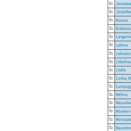
Jonaswa
Jückelb
Kosma
Kriebitz
Langenl
Lehma
Lehndor
Löbicha
Lödla
Lucka, S
Lumpzig
Mehna
Meuselwi
Mockern
Monstab
Naundor