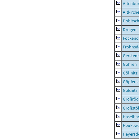
Altenbur
Altkirch
Dobitsc
Drogen
Fockend
Frohnsd
Gersten
Göhren
Göllnitz
Göpfers
Gößnitz,
Großröd
Großstö
Haselba
Heukewa
Heyersd