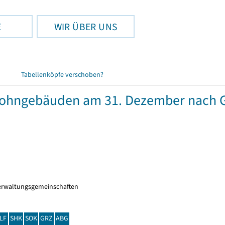
E
WIR ÜBER UNS
Tabellenköpfe verschoben?
wohngebäuden am 31. Dezember nach 
erwaltungsgemeinschaften
LF
SHK
SOK
GRZ
ABG