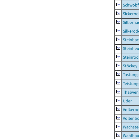
Schwobf
Sickerod
Silberha
Silkerod
Steinba
Steinhe
Steinrod
Stöckey
Tastung
Teistung
Thalwen
Uder
Volkero
Vollenb
Wachste
Wahlhau