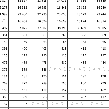
2 814
33 357
33 718
34 039
34 516
34 885
6 277
16 513
16 695
16 861
16 855
16 280
1 999
22 400
22 735
23 050
23 372
23 744
16 468
16 594
16 699
16 824
16 814
6 492
37 025
37 907
38 398
38 669
39 005
361
361
361
360
368
369
59
59
63
65
65
65
391
400
405
413
413
418
123
123
125
125
125
127
476
479
478
480
484
484
376
379
386
184
185
190
194
197
198
769
779
789
796
800
799
153
155
157
157
161
162
365
369
383
398
407
412
87
87