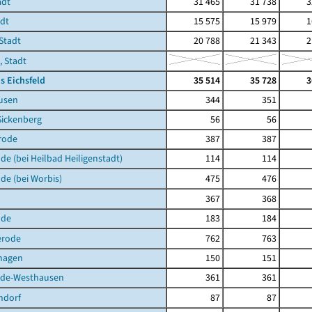
adt
31 465
31 738
3
adt
15 575
15 979
1
Stadt
20 788
21 343
2
, Stadt
s Eichsfeld
35 514
35 728
3
usen
344
351
Sickenberg
56
56
rode
387
387
de (bei Heilbad Heiligenstadt)
114
114
de (bei Worbis)
475
476
367
368
lde
183
184
erode
762
763
hagen
150
151
de-Westhausen
361
361
ndorf
87
87