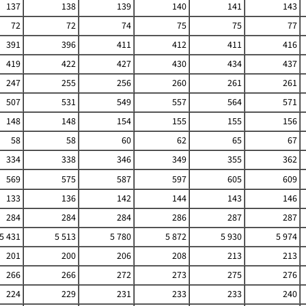
137
138
139
140
141
143
72
72
74
75
75
77
391
396
411
412
411
416
419
422
427
430
434
437
247
255
256
260
261
261
507
531
549
557
564
571
148
148
154
155
155
156
58
58
60
62
65
67
334
338
346
349
355
362
569
575
587
597
605
609
133
136
142
144
143
146
284
284
284
286
287
287
5 431
5 513
5 780
5 872
5 930
5 974
201
200
206
208
213
213
266
266
272
273
275
276
224
229
231
233
233
240