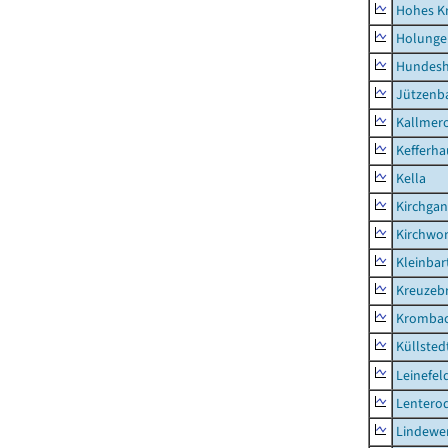
Hohes K
Holunge
Hundes
Jützenb
Kallmer
Kefferh
Kella
Kirchga
Kirchwor
Kleinbart
Kreuzeb
Kromba
Küllsted
Leinefel
Lentero
Lindewe