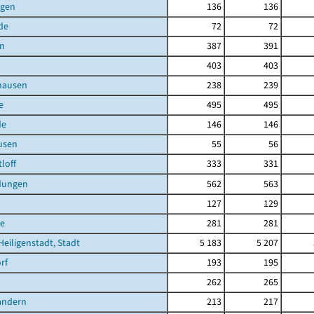
agen
136
136
de
72
72
en
387
391
403
403
hausen
238
239
e
495
495
de
146
146
usen
55
56
loff
333
331
dungen
562
563
127
129
e
281
281
Heiligenstadt, Stadt
5 183
5 207
rf
193
195
262
265
andern
213
217