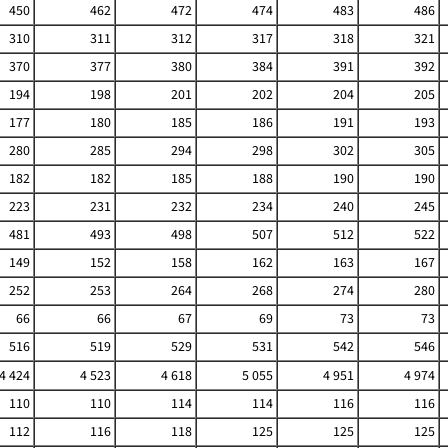
450
462
472
474
483
486
310
311
312
317
318
321
370
377
380
384
391
392
194
198
201
202
204
205
177
180
185
186
191
193
280
285
294
298
302
305
182
182
185
188
190
190
223
231
232
234
240
245
481
493
498
507
512
522
149
152
158
162
163
167
252
253
264
268
274
280
66
66
67
69
73
73
516
519
529
531
542
546
4 424
4 523
4 618
5 055
4 951
4 974
110
110
114
114
116
116
112
116
118
125
125
125