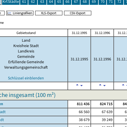
Krf.Städte
61
62
63
64
65
66
67
68
69
70
71
72
me
Gebietsstand
31.12.1995
31.12.1996
31.12.
Land
Kreisfreie Stadt
Landkreis
Gemeinde
31.12.1995
31.12.1996
31.12.
Erfüllende Gemeinde
Verwaltungsgemeinschaft
Schlüssel einblenden
he insgesamt (
100 m²
)
en
811 436
824 715
84
tadt
66 560
67 639
6
adt
38 679
39 249
3