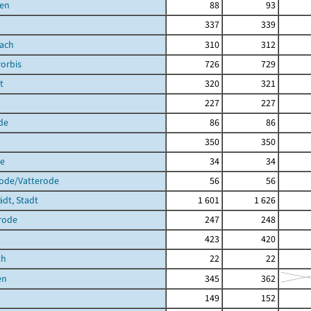
en
88
93
337
339
bach
310
312
orbis
726
729
t
320
321
227
227
de
86
86
350
350
de
34
34
rode/Vatterode
56
56
ädt, Stadt
1 601
1 626
rode
247
248
423
420
th
22
22
en
345
362
149
152