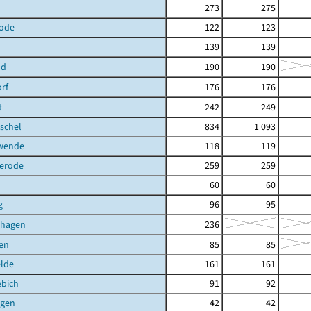
273
275
ode
122
123
139
139
ld
190
190
rf
176
176
t
242
249
schel
834
1 093
hwende
118
119
terode
259
259
60
60
g
96
95
shagen
236
en
85
85
elde
161
161
ebich
91
92
gen
42
42