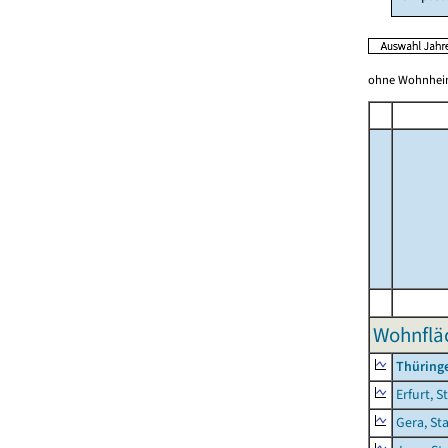
ohne Wohnhei
Wohnfläc
Thüring
Erfurt, S
Gera, St