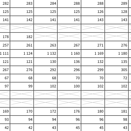
282
283
284
288
288
289
125
125
125
125
126
128
141
142
141
141
143
143
178
182
257
261
263
267
271
276
1 111
1 124
1 132
1 160
1 169
1 180
121
121
130
136
132
135
267
276
292
296
299
305
67
68
68
70
70
72
97
99
102
100
102
102
169
170
172
176
180
181
93
94
94
96
96
98
42
42
43
45
45
43