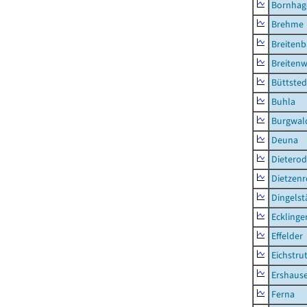
Bornhag
Brehme
Breiten
Breitenw
Büttsted
Buhla
Burgwal
Deuna
Dietero
Dietzen
Dingelst
Ecklinge
Effelder
Eichstru
Ershaus
Ferna