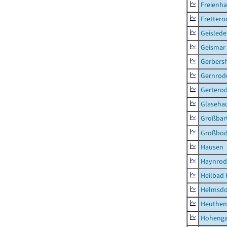
Freienh
Frettero
Geisled
Geismar
Gerbers
Gernrod
Gertero
Glaseha
Großbart
Großbo
Hausen
Haynrod
Heilbad 
Helmsdo
Heuthen
Hoheng