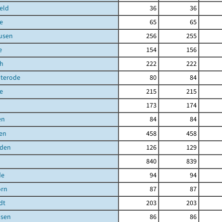
eld
36
36
e
65
65
usen
256
255
e
154
156
ch
222
222
uterode
80
84
e
215
215
173
174
en
84
84
en
458
458
den
126
129
840
839
de
94
94
orn
87
87
dt
203
203
sen
86
86