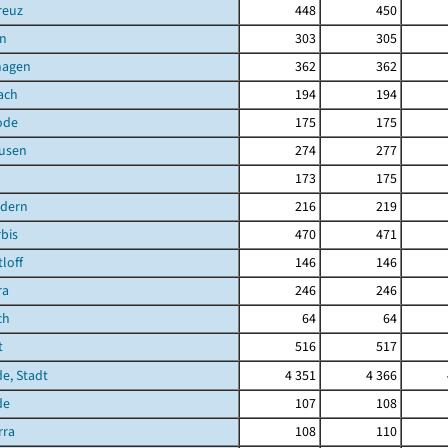
reuz
448
450
n
303
305
hagen
362
362
ach
194
194
ode
175
175
ausen
274
277
173
175
ndern
216
219
bis
470
471
loff
146
146
ra
246
246
ch
64
64
t
516
517
de, Stadt
4 351
4 366
de
107
108
rra
108
110