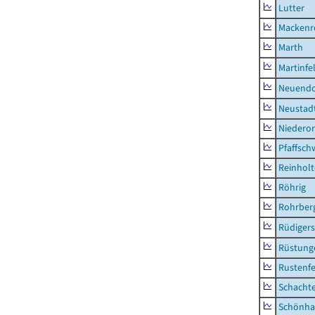
Lutter
Mackenr
Marth
Martinfe
Neuendo
Neustad
Niederor
Pfaffsc
Reinhol
Röhrig
Rohrber
Rüdiger
Rüstung
Rustenf
Schacht
Schönha