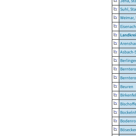
Jena, St
Suhl, St
Weimar, 
Eisenach
Landkrei
Arensha
Asbach-
Berlinge
Berntero
Berntero
Beuren
Birkenfe
Bischoff
Bockeln
Bodenro
Bösecke