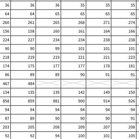
36
36
36
35
35
35
64
64
65
65
65
65
260
261
265
268
271
274
156
158
160
161
164
166
224
227
234
234
238
238
90
90
99
101
101
101
218
219
219
221
221
223
174
175
177
177
178
181
86
89
89
90
91
91
467
484
134
135
139
142
149
150
858
859
881
900
914
926
94
94
94
94
94
94
87
89
90
90
90
91
203
205
208
209
207
208
92
92
94
100
101
105