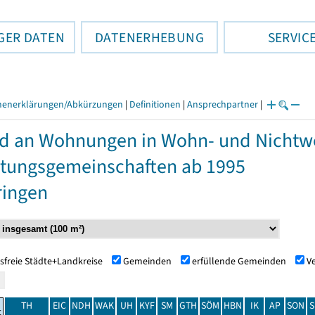
GER DATEN
DATENERHEBUNG
SERVIC
henerklärungen/Abkürzungen
|
Definitionen
|
Ansprechpartner
|
d an Wohnungen in Wohn- und Nicht
tungsgemeinschaften ab 1995
ringen
sfreie Städte+Landkreise
Gemeinden
erfüllende Gemeinden
V
TH
EIC
NDH
WAK
UH
KYF
SM
GTH
SÖM
HBN
IK
AP
SON
S
t