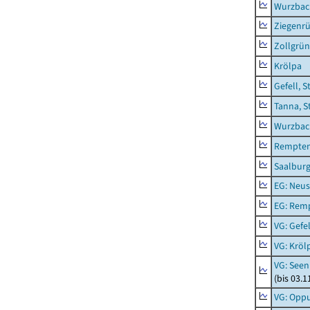
Wurzbach
Ziegenrü
Zollgrün
Krölpa
Gefell, S
Tanna, S
Wurzbach
Rempten
Saalburg
EG: Neus
EG: Rem
VG: Gefel
VG: Kröl
VG: Seen
(bis 03.
VG: Opp