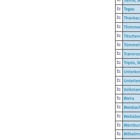
Tanna, S
Tegau
Thierba
Thimme
Titschen
Tömmels
Trannro
Triptis, 
Unterko
Unterle
Volkman
Weira
Weisbac
Weitisbe
Wernbur
Wilhelm