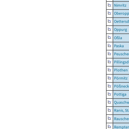
Nimritz
Oberopp
Oettersd
Oppurg
Oßla
Paska
Peusche
Pillingsd
Plothen
Pörmitz
Pößneck,
Pottiga
Quaschw
Ranis, S
Rausche
Rempten