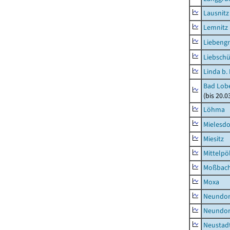
Lausnitz
Lemnitz
Liebeng
Liebschü
Linda b.
Bad Lobe
(bis 20.
Löhma
Mielesdo
Miesitz
Mittelpöl
Moßbac
Moxa
Neundorf
Neundorf
Neustadt