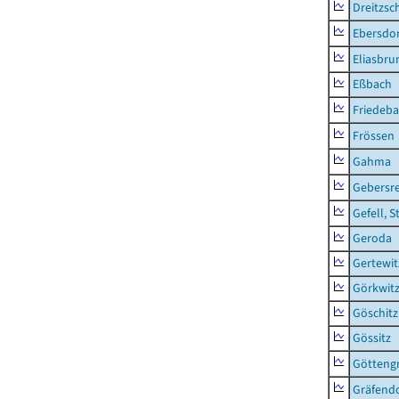
Dreitzsc
Ebersdo
Eliasbru
Eßbach
Friedeb
Frössen
Gahma
Gebersr
Gefell, S
Geroda
Gertewit
Görkwit
Göschitz
Gössitz
Götteng
Gräfendo