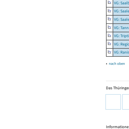
VG: Saal
VG: Saal
VG: Saal
VG: Tann
VG: Tript
VG: Reg
VG: Rani
▴
nach oben
Das Thüringer
Informationen