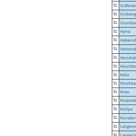
Gräfenw
Grobeng
Grumba
Harra
Hebernd
Heinersd
Herschdo
Hirschbe
Keila
Kirschka
Knau
Kospod
Krölpa
Künsdor
Langeno
Langgrü