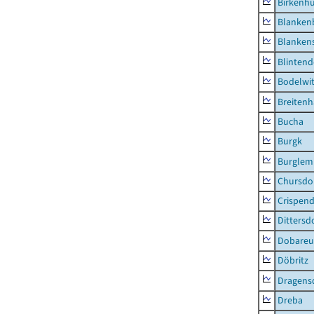
Birkenh
Blanken
Blankens
Blintend
Bodelwi
Breitenh
Bucha
Burgk
Burglem
Chursdo
Crispend
Dittersd
Dobareu
Döbritz
Dragens
Dreba