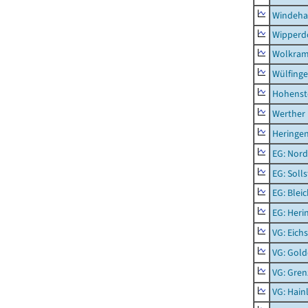
Windeha
Wipperd
Wolkram
Wülfing
Hohenst
Werther
Heringen
EG: Nord
EG: Soll
EG: Blei
EG: Heri
VG: Eichs
VG: Gol
VG: Gren
VG: Hainl