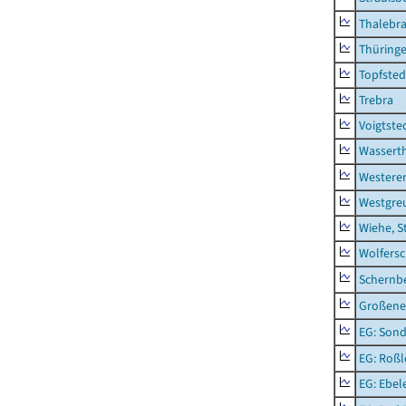
Thalebr
Thüring
Topfsted
Trebra
Voigtste
Wassert
Westere
Westgre
Wiehe, S
Wolfers
Schernb
Großeneh
EG: Sond
EG: Roßl
EG: Ebel