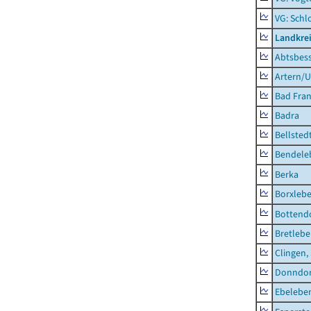
VG: Schl
Landkrei
Abtsbes
Artern/U
Bad Fran
Badra
Bellsted
Bendele
Berka
Borxleb
Bottend
Bretleb
Clingen,
Donndor
Ebeleben