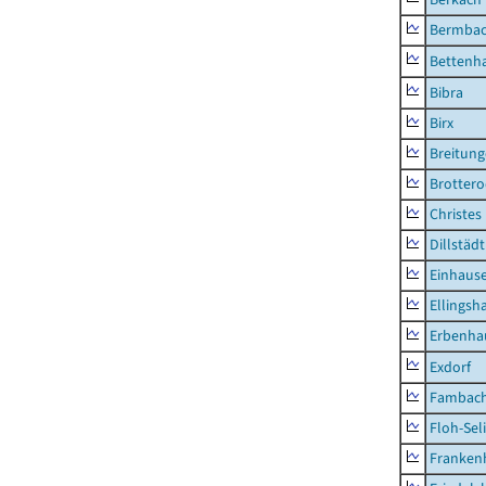
Bermba
Bettenh
Bibra
Birx
Breitun
Brottero
Christes
Dillstädt
Einhaus
Ellingsh
Erbenha
Exdorf
Fambac
Floh-Sel
Franken