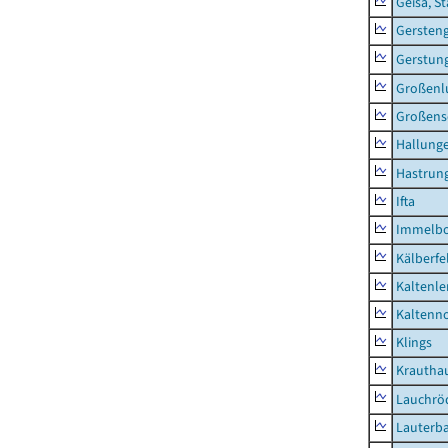
Geisa, S
Gersten
Gerstun
Großenl
Großens
Hallung
Hastrung
Ifta
Immelb
Kälberfe
Kaltenle
Kaltenno
Klings
Krautha
Lauchrö
Lauterb