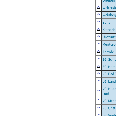
Urleben
Weberst
Weinber
Zella
Kathari
Unstrutt
Mentero
Anrode
EG: Schl
EG: Herb
VG: Bad 
VG: Lan
VG: Hil
unterm 
VG: Men
VG: Unst
VG: Vogt