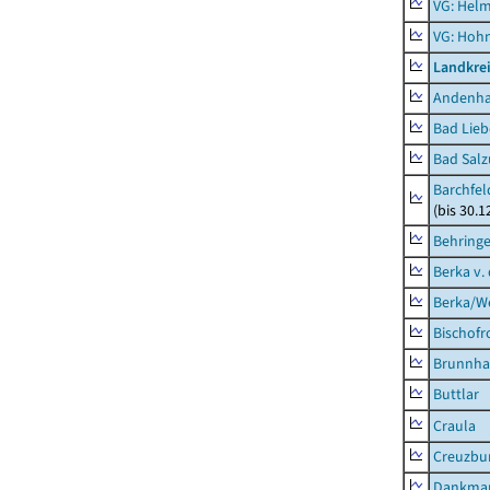
VG: Helm
VG: Hoh
Landkrei
Andenh
Bad Lieb
Bad Salz
Barchfe
(bis 30.1
Behring
Berka v. 
Berka/We
Bischofr
Brunnha
Buttlar
Craula
Creuzbur
Dankma