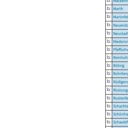
Mackenr
Marth
Martinfe
Neuendo
Neustad
Niederor
Pfaffsc
Reinhol
Röhrig
Rohrber
Rüdiger
Rüstung
Rustenf
Schacht
Schönha
Schwobf