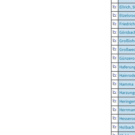
Ellrich, 
Etzelsro
Friedric
Görsbac
Großloh
Großwe
Günzero
Haferun
Hainrode
Hamma
Harzung
Heringen
Herrman
Hessero
Holbach