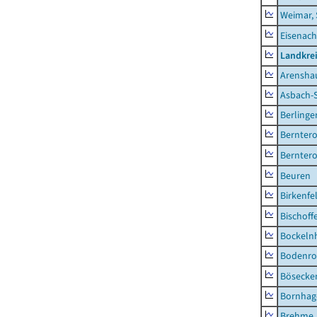
Weimar, 
Eisenach
Landkrei
Arensha
Asbach-
Berlinge
Berntero
Berntero
Beuren
Birkenfe
Bischoff
Bockeln
Bodenro
Bösecke
Bornhag
Brehme