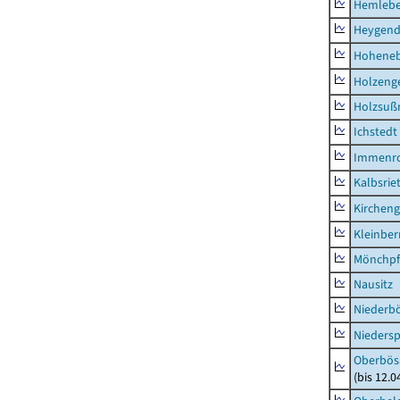
Hemleb
Heygend
Hohene
Holzeng
Holzsuß
Ichstedt
Immenr
Kalbsrie
Kircheng
Kleinbe
Mönchpfi
Nausitz
Niederb
Niedersp
Oberbös
(bis 12.