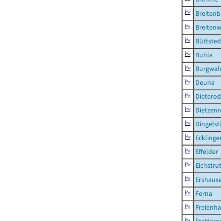
Breiten
Breitenw
Büttsted
Buhla
Burgwal
Deuna
Dietero
Dietzen
Dingelst
Ecklinge
Effelder
Eichstru
Ershaus
Ferna
Freienh