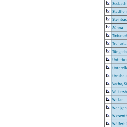
Seebach
Stadtlen
Steinba
Sünna
Tiefenor
Treffurt,
Tüngeda
Unterbr
Unterell
Urnshau
Vacha, S
Völkers
Weilar
Wenigen
Wiesent
Wölferbü