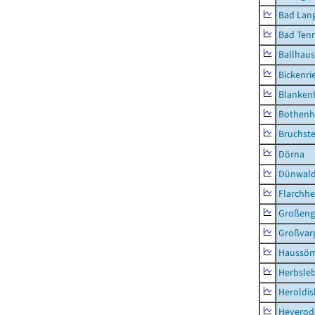
Bad Lang
Bad Tenn
Ballhau
Bickenri
Blanken
Bothenh
Bruchst
Dörna
Dünwal
Flarchh
Großeng
Großvar
Haussö
Herbsle
Heroldi
Heyerod