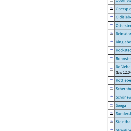
Oberhel
Oberspie
Oldisleb
Otterste
Reinsdor
Ringleb
Rockste
Rohnste
Roßleben
(bis 12.
Rottleb
Schernb
Schönew
Seega
Sonders
Steintha
Straußb