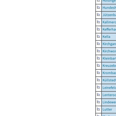
Holunge
Hundes
Jützenb
Kallmer
Kefferh
Kella
Kirchga
Kirchwor
Kleinbart
Kreuzeb
Kromba
Küllsted
Leinefel
Lentero
Lindewe
Lutter