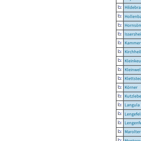
Hildebr
Hollenb
Hornsö
Issershe
Kammerf
Kirchhei
Kleinkeu
Kleinwe
Klettste
Körner
Kutzleb
Langula
Lengefe
Lengenfe
Marolte
Mentero