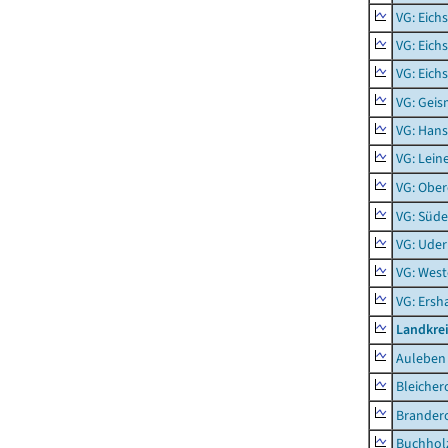
VG: Eich
VG: Eich
VG: Eich
VG: Geis
VG: Hans
VG: Lein
VG: Obe
VG: Süde
VG: Uder
VG: West
VG: Ers
Landkre
Auleben
Bleicher
Brander
Buchhol