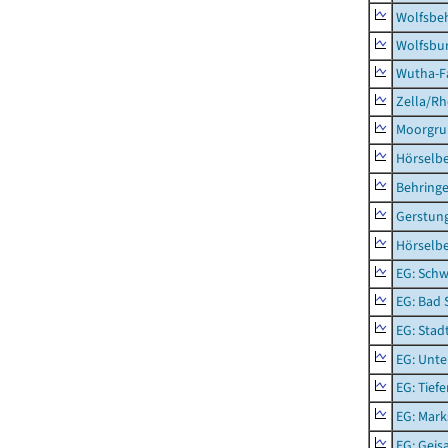
Wolfsbe
Wolfsbu
Wutha-F
Zella/R
Moorgr
Hörselb
Behring
Gerstun
Hörselbe
EG: Schw
EG: Bad 
EG: Stad
EG: Unte
EG: Tief
EG: Mark
EG: Geisa