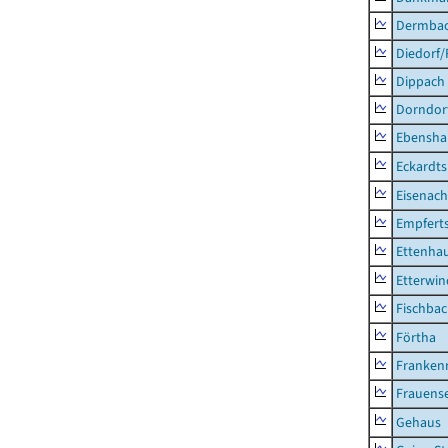
Dermba
Diedorf
Dippach
Dorndor
Ebensha
Eckardt
Eisenach
Empfert
Ettenhau
Etterwi
Fischba
Förtha
Franken
Frauens
Gehaus