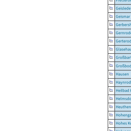
Frettero
Geisled
Geismar
Gerbers
Gernrod
Gertero
Glaseha
Großbart
Großbo
Hausen
Haynrod
Heilbad 
Helmsdo
Heuthen
Hoheng
Hohes K