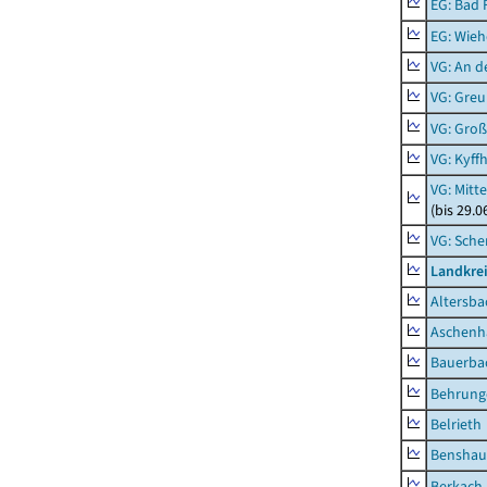
EG: Bad 
EG: Wieh
VG: An 
VG: Gre
VG: Groß
VG: Kyff
VG: Mitt
(bis 29.
VG: Sche
Landkre
Altersba
Aschenh
Bauerba
Behrung
Belrieth
Benshau
Berkach