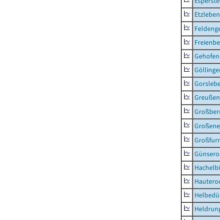
Esperste
Etzleben
Feldeng
Freienbe
Gehofen
Göllinge
Gorsleb
Greußen,
Großber
Großeneh
Großfur
Günsero
Hachelb
Hautero
Helbedü
Heldrung