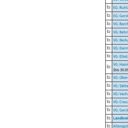
EG: Ruhl
EG: Ger
VG: Barc
VG: Behr
VG: Berk
VG: Der
VG: Eltet
VG: Hain
(bis 30.0
VG: Ober
VG: Sätt
VG: Vach
VG: Creu
VG: Ger
Landkrei
Altengot