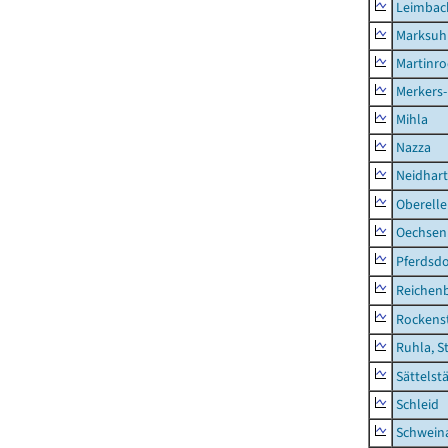
Leimbac
Marksuh
Martinr
Merkers-
Mihla
Nazza
Neidhar
Oberell
Oechsen
Pferdsd
Reichen
Rockens
Ruhla, S
Sättelst
Schleid
Schwein