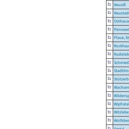
Neusiß
Neustad
Osthaus
Pennewi
Plaue, S
Rockhau
Rudisle
Schmied
Stadtilm
Stützer
Wachsen
Wildensp
Wipfrata
Witzleb
Wolfsbe
Ilmtal