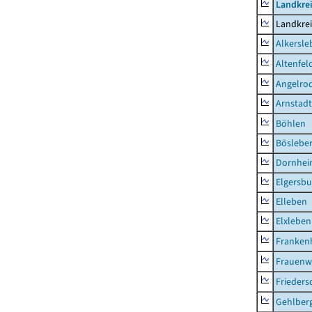
Landkrei
Landkrei
Alkersle
Altenfel
Angelro
Arnstadt
Böhlen
Böslebe
Dornhe
Elgersbu
Elleben
Elxleben
Franken
Frauenw
Frieders
Gehlber