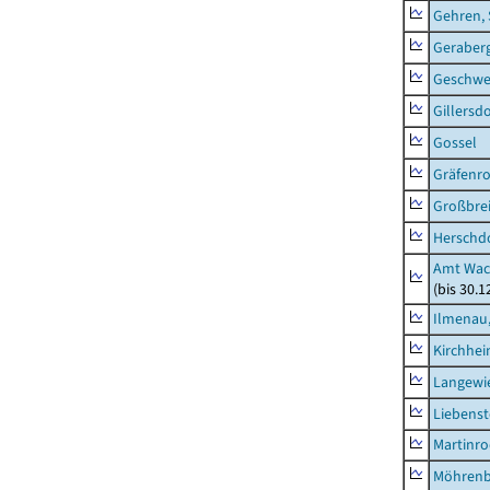
Gehren, 
Geraber
Geschw
Gillersdo
Gossel
Gräfenr
Großbrei
Herschd
Amt Wac
(bis 30.
Ilmenau,
Kirchhe
Langewie
Liebenst
Martinr
Möhren