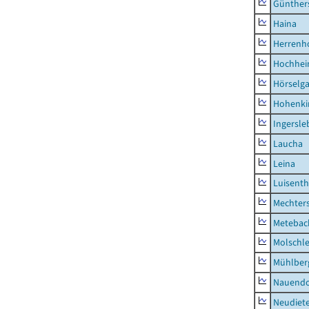
Günther
Haina
Herrenh
Hochhe
Hörselg
Hohenki
Ingersle
Laucha
Leina
Luisenth
Mechter
Metebac
Molschl
Mühlber
Nauendo
Neudiet