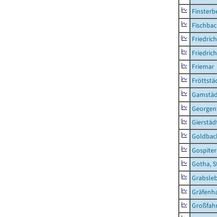
Finsterb
Fischba
Friedric
Friedric
Friemar
Fröttstä
Gamstäd
Georgent
Gierstäd
Goldbac
Gospite
Gotha, S
Grabsle
Gräfenh
Großfah