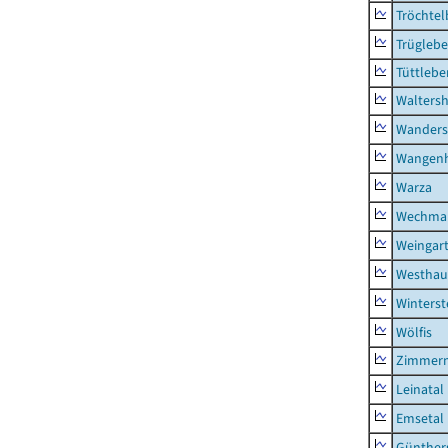
Tröchtel
Trügleb
Tüttlebe
Waltersh
Wanders
Wangen
Warza
Wechma
Weingar
Westhau
Winterst
Wölfis
Zimmern
Leinatal
Emsetal
Günther