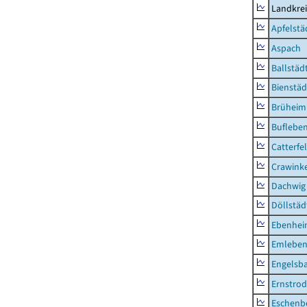
Landkre
Apfelstä
Aspach
Ballstäd
Bienstäd
Brüheim
Buflebe
Catterfe
Crawink
Dachwig
Döllstäd
Ebenhe
Emlebe
Engelsb
Ernstro
Eschenb