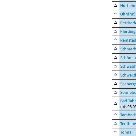
Nottleb
Ohrdruf,
Petrirod
Pferding
Remstäd
Schmerb
Schönau 
Schwab
Schwarz
Seeberg
Sonneb
Bad Taba
(bis 08.
Tambach-
Teutleb
Tonna