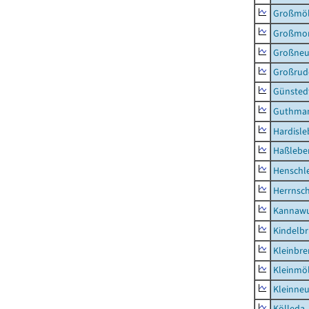
Großmö
Großmo
Großne
Großrud
Günsted
Guthma
Hardisl
Haßlebe
Henschl
Herrnsc
Kannawu
Kindelbr
Kleinbr
Kleinmö
Kleinne
Kölleda,