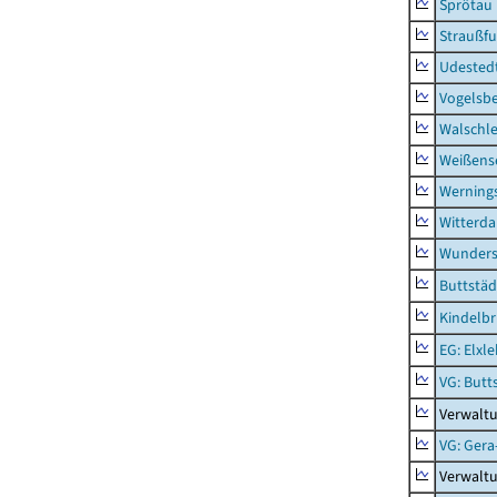
Sprötau
Straußfu
Udested
Vogelsb
Walschl
Weißense
Werning
Witterda
Wunders
Buttstäd
Kindelb
EG: Elxl
VG: Butt
Verwaltu
VG: Gera
Verwalt