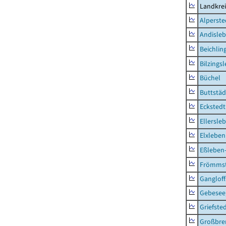
Landkre
Alperste
Andisle
Beichlin
Bilzings
Büchel
Buttstäd
Eckstedt
Ellersle
Elxleben
Eßleben
Frömms
Ganglof
Gebesee,
Griefste
Großbr