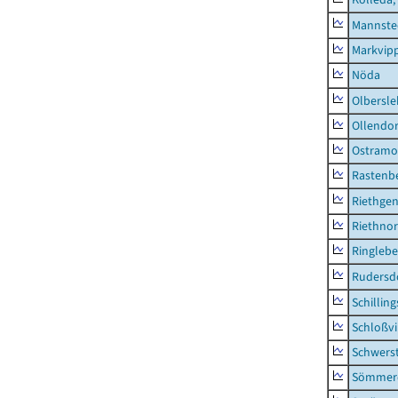
Mannste
Markvip
Nöda
Olbersl
Ollendor
Ostramo
Rastenbe
Riethge
Riethno
Ringleb
Rudersd
Schillin
Schloßv
Schwers
Sömmerd