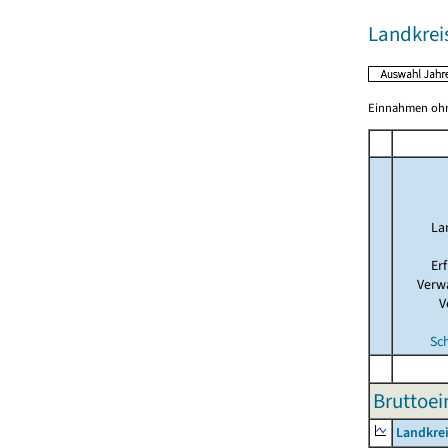
Landkre
Einnahmen ohne
La
Er
Verw
V
Sc
Bruttoe
Landkre