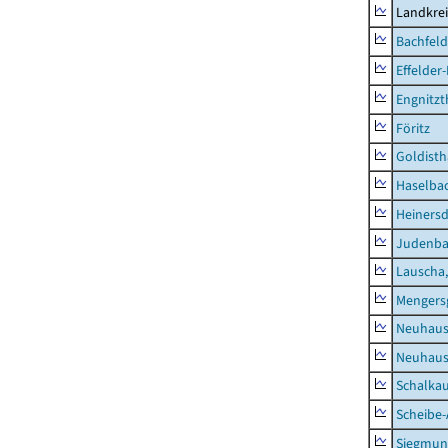
Landkre
Bachfeld
Effelder
Engnitzt
Föritz
Goldisth
Haselba
Heinersd
Judenb
Lauscha,
Mengers
Neuhaus
Neuhaus-
Schalkau
Scheibe-
Siegmun