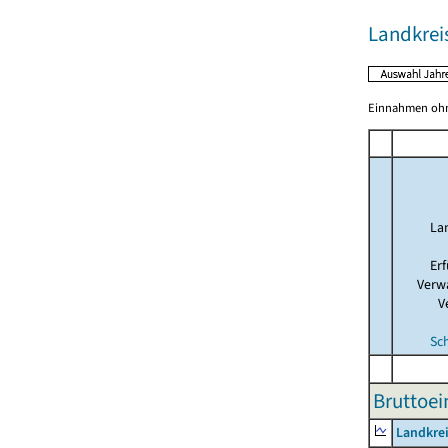
Landkrei
Einnahmen ohne
La
Er
Verw
V
Sc
Bruttoe
Landkre