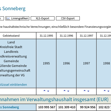
s Sonneberg
 haushaltstechnische Verrechnungen; einschließlich besondere Finanzierungsvorgä
Gebietsstand
31.12.1995
31.12.1996
31.12.1997
31.12.19
Land
Kreisfreie Stadt
Landkreis
ndkreisverwaltung
Gemeinde
1995
1996
1997
1998
füllende Gemeinde
altungsgemeinschaft
erwaltung der VG
hlüssel einblenden
innahmen im Verwaltungshaushalt insgesamt (EUR)
is Sonneberg
103 995 567
101 309 410
99 924 956
102 823 