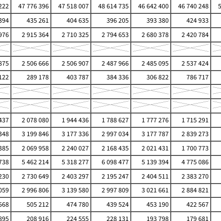
222
47 776 396
47 518 007
48 614 735
46 642 400
46 740 248
394
435 261
404 635
396 205
393 380
424 933
976
2 915 364
2 710 325
2 794 653
2 680 378
2 420 784
875
2 506 666
2 506 907
2 487 966
2 485 095
2 537 424
122
289 178
403 787
384 336
306 822
786 717
437
2 078 080
1 944 436
1 788 627
1 777 276
1 715 291
348
3 199 846
3 177 336
2 997 034
3 177 787
2 839 273
385
2 069 958
2 240 027
2 168 435
2 021 431
1 700 773
738
5 462 214
5 318 277
6 098 477
5 139 394
4 775 086
230
2 730 649
2 403 297
2 195 247
2 404 511
2 383 270
059
2 996 806
3 139 580
2 997 809
3 021 661
2 884 821
568
505 212
474 780
439 524
453 190
422 567
895
208 916
224 555
228 131
193 798
179 681