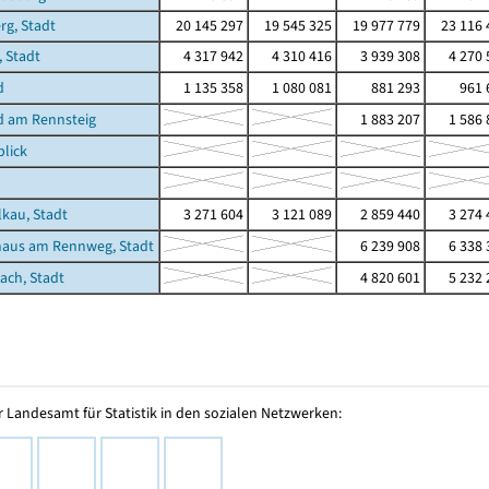
g, Stadt
20 145 297
19 545 325
19 977 779
23 116 
, Stadt
4 317 942
4 310 416
3 939 308
4 270 
d
1 135 358
1 080 081
881 293
961 
d am Rennsteig
1 883 207
1 586 
lick
lkau, Stadt
3 271 604
3 121 089
2 859 440
3 274 
haus am Rennweg, Stadt
6 239 908
6 338 
nach, Stadt
4 820 601
5 232 
 Landesamt für Statistik in den sozialen Netzwerken: