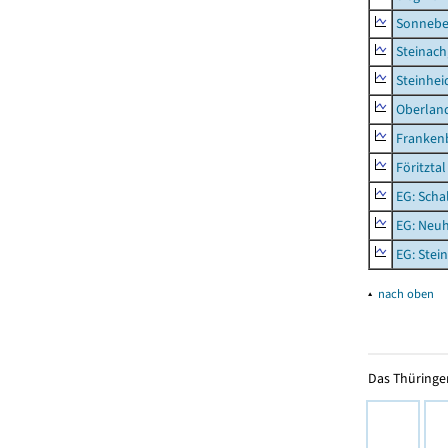
Sonneber
Steinach
Steinhei
Oberlan
Frankenb
Föritztal
EG: Scha
EG: Neu
EG: Stei
▴
nach oben
Das Thüringer