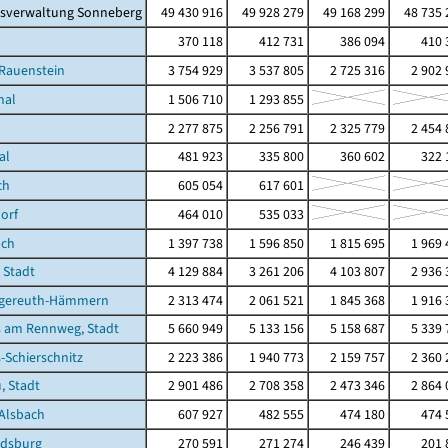
isverwaltung Sonneberg
49 430 916
49 928 279
49 168 299
48 735 
370 118
412 731
386 094
410 
-Rauenstein
3 754 929
3 537 805
2 725 316
2 902 
hal
1 506 710
1 293 855
2 277 875
2 256 791
2 325 779
2 454 
al
481 923
335 800
360 602
322 
ch
605 054
617 601
orf
464 010
535 033
ach
1 397 738
1 596 850
1 815 695
1 969 
 Stadt
4 129 884
3 261 206
4 103 807
2 936 
gereuth-Hämmern
2 313 474
2 061 521
1 845 368
1 916 
 am Rennweg, Stadt
5 660 949
5 133 156
5 158 687
5 339 
Schierschnitz
2 223 386
1 940 773
2 159 757
2 360 
, Stadt
2 901 486
2 708 358
2 473 346
2 864 
Alsbach
607 927
482 555
474 180
474 
dsburg
270 591
271 274
246 439
201 