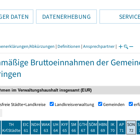
GER DATEN
DATENERHEBUNG
SERVIC
henerklärungen/Abkürzungen
|
Definitionen
|
Ansprechpartner
|
nmäßige Bruttoeinnahmen der Gemei
ringen
sfreie Städte+Landkreise
Landkreisverwaltung
Gemeinden
er
TH
EIC
NDH
WAK
UH
KYF
SM
GTH
SÖM
HBN
IK
AP
SON
S
t
Krf.Städte
61
62
63
64
65
66
67
68
69
70
71
72