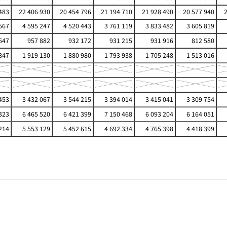
483
22 406 930
20 454 796
21 194 710
21 928 490
20 577 940
567
4 595 247
4 520 443
3 761 119
3 833 482
3 605 819
647
957 882
932 172
931 215
931 916
812 580
847
1 919 130
1 880 980
1 793 938
1 705 248
1 513 016
453
3 432 067
3 544 215
3 394 014
3 415 041
3 309 754
323
6 465 520
6 421 399
7 150 468
6 093 204
6 164 051
214
5 553 129
5 452 615
4 692 334
4 765 398
4 418 399