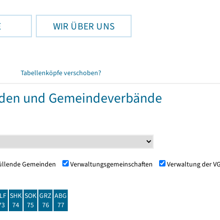
E
WIR ÜBER UNS
Tabellenköpfe verschoben?
nden und Gemeindeverbände
füllende Gemeinden
Verwaltungsgemeinschaften
Verwaltung der V
LF
SHK
SOK
GRZ
ABG
73
74
75
76
77