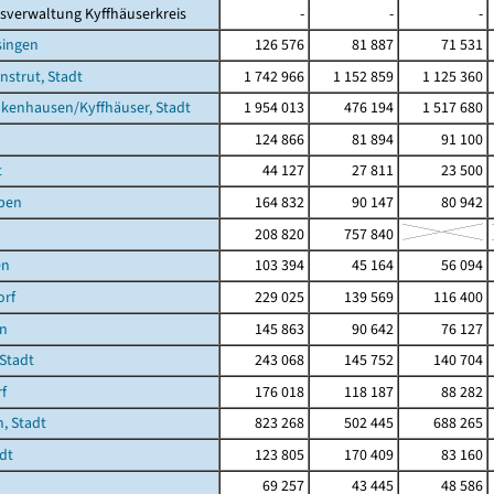
sverwaltung Kyffhäuserkreis
-
-
-
singen
126 576
81 887
71 531
nstrut, Stadt
1 742 966
1 152 859
1 125 360
kenhausen/Kyffhäuser, Stadt
1 954 013
476 194
1 517 680
124 866
81 894
91 100
t
44 127
27 811
23 500
ben
164 832
90 147
80 942
208 820
757 840
en
103 394
45 164
56 094
orf
229 025
139 569
116 400
en
145 863
90 642
76 127
 Stadt
243 068
145 752
140 704
f
176 018
118 187
88 282
, Stadt
823 268
502 445
688 265
dt
123 805
170 409
83 160
69 257
43 445
48 586