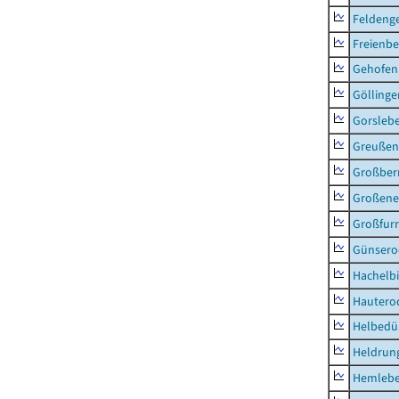
Feldeng
Freienbe
Gehofen
Göllinge
Gorsleb
Greußen,
Großber
Großeneh
Großfur
Günsero
Hachelb
Hautero
Helbedü
Heldrung
Hemleb