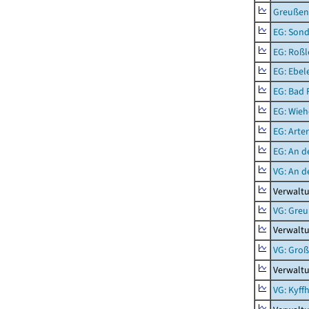
Greußen,
EG: Sond
EG: Roßl
EG: Ebel
EG: Bad 
EG: Wieh
EG: Arter
EG: An d
VG: An 
Verwalt
VG: Gre
Verwalt
VG: Groß
Verwalt
VG: Kyff