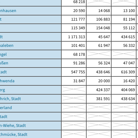
a
68 218
enhausen
20 590
14 068
13 100
t
121 777
106 883
81 194
115 349
154 048
55 112
dt
1 171 313
45 647
434 615
haleben
101 401
61 947
56 332
ngel
68 178
ußen
91 286
56 324
47 047
tadt
547 755
438 646
616 309
chwenda
31 847
20 000
16 420
erg
424 337
404 069
rich, Stadt
381 591
438 634
erland
Stadt
-Wiehe, Stadt
chmücke, Stadt