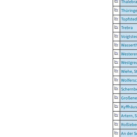
Thalebr
Thüring
Topfsted
Trebra
Voigtste
Wassert
Westere
Westgre
Wiehe, S
Wolfers
Schernb
Großeneh
Kyffhäus
Artern, 
Roßleben
An der S