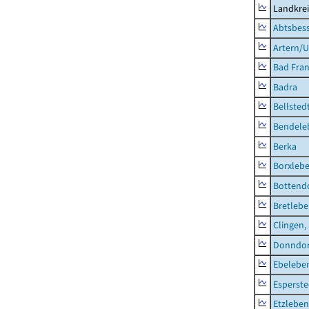
Landkrei
Abtsbes
Artern/U
Bad Fran
Badra
Bellsted
Bendele
Berka
Borxleb
Bottend
Bretleb
Clingen,
Donndor
Ebeleben
Esperste
Etzleben