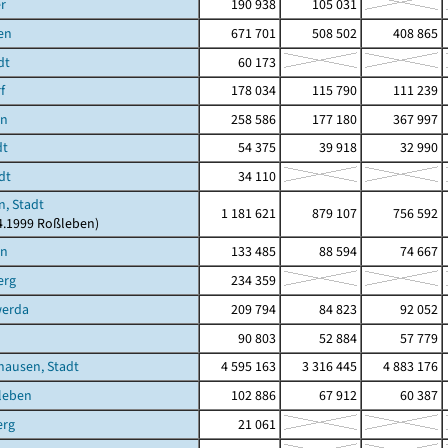
r
190 938
105 031
en
671 701
508 502
408 865
dt
60 173
f
178 034
115 790
111 239
en
258 586
177 180
367 997
dt
54 375
39 918
32 990
dt
34 110
, Stadt
1 181 621
879 107
756 592
04.1999 Roßleben)
en
133 485
88 594
74 667
erg
234 359
erda
209 794
84 823
92 052
90 803
52 884
57 779
hausen, Stadt
4 595 163
3 316 445
4 883 176
leben
102 886
67 912
60 387
erg
21 061