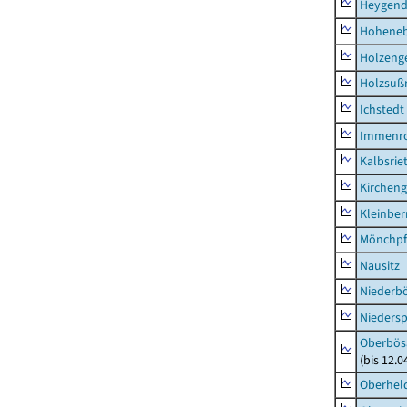
Heygend
Hohene
Holzeng
Holzsuß
Ichstedt
Immenr
Kalbsrie
Kircheng
Kleinbe
Mönchpfi
Nausitz
Niederb
Niedersp
Oberbös
(bis 12.
Oberhel