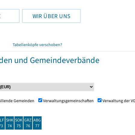
E
WIR ÜBER UNS
Tabellenköpfe verschoben?
nden und Gemeindeverbände
füllende Gemeinden
Verwaltungsgemeinschaften
Verwaltung der V
LF
SHK
SOK
GRZ
ABG
73
74
75
76
77