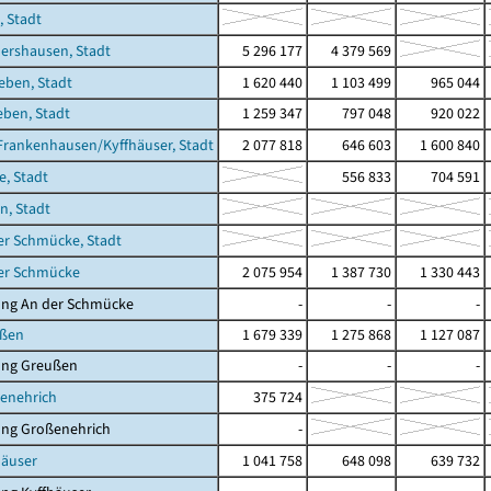
 Stadt
ershausen, Stadt
5 296 177
4 379 569
eben, Stadt
1 620 440
1 103 499
965 044
eben, Stadt
1 259 347
797 048
920 022
Frankenhausen/Kyffhäuser, Stadt
2 077 818
646 603
1 600 840
e, Stadt
556 833
704 591
n, Stadt
er Schmücke, Stadt
der Schmücke
2 075 954
1 387 730
1 330 443
ung An der Schmücke
-
-
-
ußen
1 679 339
1 275 868
1 127 087
ung Greußen
-
-
-
enehrich
375 724
ung Großenehrich
-
häuser
1 041 758
648 098
639 732