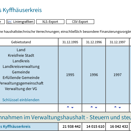
s Kyffhäuserkreis
 haushaltstechnische Verrechnungen; einschließlich besondere Finanzierungsvorgä
Gebietsstand
31.12.1995
31.12.1996
31.12.1997
Land
Kreisfreie Stadt
Landkreis
Landkreisverwaltung
Gemeinde
1995
1996
1997
Erfüllende Gemeinde
Verwaltungsgemeinschaft
Verwaltung der VG
Schlüssel einblenden
nnahmen im Verwaltungshaushalt - Steuern und ste
s Kyffhäuserkreis
21 938 442
14 015 610
16 042 432