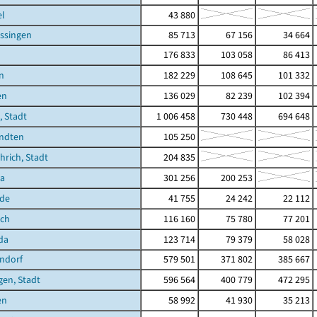
el
43 880
ssingen
85 713
67 156
34 664
176 833
103 058
86 413
n
182 229
108 645
101 332
en
136 029
82 239
102 394
 Stadt
1 006 458
730 448
694 648
ndten
105 250
rich, Stadt
204 835
ra
301 256
200 253
de
41 755
24 242
22 112
ich
116 160
75 780
77 201
da
123 714
79 379
58 028
ndorf
579 501
371 802
385 667
en, Stadt
596 564
400 779
472 295
en
58 992
41 930
35 213