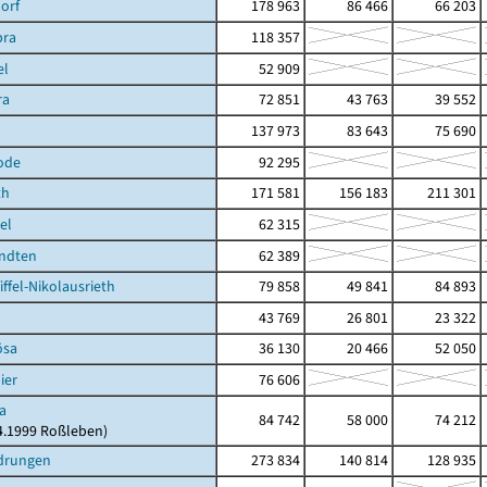
orf
178 963
86 466
66 203
bra
118 357
el
52 909
ra
72 851
43 763
39 552
137 973
83 643
75 690
ode
92 295
th
171 581
156 183
211 301
el
62 315
rndten
62 389
ffel-Nikolausrieth
79 858
49 841
84 893
43 769
26 801
23 322
ösa
36 130
20 466
52 050
ier
76 606
a
84 742
58 000
74 212
04.1999 Roßleben)
drungen
273 834
140 814
128 935