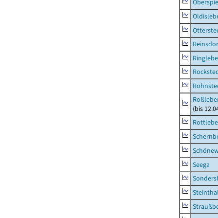
Oberspie
Oldisleb
Otterste
Reinsdor
Ringleb
Rockste
Rohnste
Roßleben
(bis 12.
Rottleb
Schernb
Schönew
Seega
Sonders
Steintha
Straußb