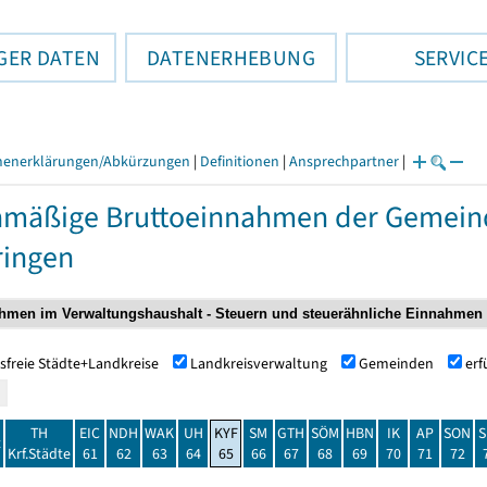
GER DATEN
DATENERHEBUNG
SERVIC
henerklärungen/Abkürzungen
|
Definitionen
|
Ansprechpartner
|
nmäßige Bruttoeinnahmen der Gemei
ringen
sfreie Städte+Landkreise
Landkreisverwaltung
Gemeinden
er
TH
EIC
NDH
WAK
UH
KYF
SM
GTH
SÖM
HBN
IK
AP
SON
S
t
Krf.Städte
61
62
63
64
65
66
67
68
69
70
71
72