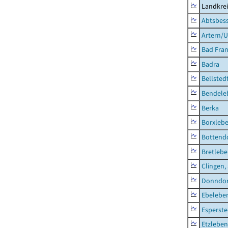
Landkrei
Abtsbes
Artern/U
Bad Fran
Badra
Bellsted
Bendele
Berka
Borxleb
Bottend
Bretleb
Clingen,
Donndor
Ebeleben
Esperste
Etzleben