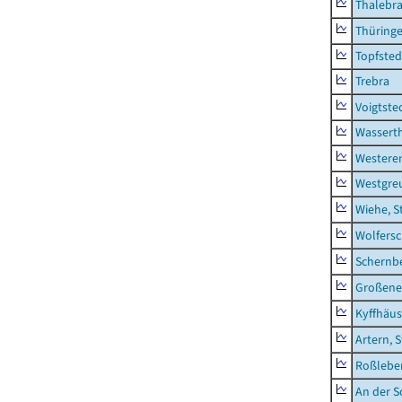
Thalebr
Thüring
Topfsted
Trebra
Voigtste
Wassert
Westere
Westgre
Wiehe, S
Wolfers
Schernb
Großeneh
Kyffhäus
Artern, 
Roßleben
An der S