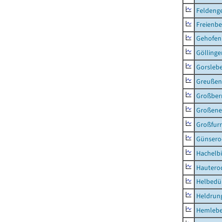
Feldeng
Freienbe
Gehofen
Göllinge
Gorsleb
Greußen,
Großber
Großeneh
Großfur
Günsero
Hachelb
Hautero
Helbedü
Heldrung
Hemleb