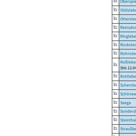
Oberspie
Oldisleb
Otterste
Reinsdor
Ringleb
Rockste
Rohnste
Roßleben
(bis 12.
Rottleb
Schernb
Schönew
Seega
Sonders
Steintha
Straußb