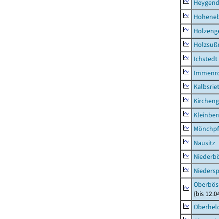
Heygend
Hohene
Holzeng
Holzsuß
Ichstedt
Immenr
Kalbsrie
Kircheng
Kleinbe
Mönchpfi
Nausitz
Niederb
Niedersp
Oberbös
(bis 12.
Oberhel