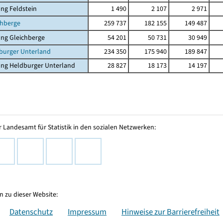
ng Feldstein
1 490
2 107
2 971
chberge
259 737
182 155
149 487
ng Gleichberge
54 201
50 731
30 949
burger Unterland
234 350
175 940
189 847
ung Heldburger Unterland
28 827
18 173
14 197
 Landesamt für Statistik in den sozialen Netzwerken:
 zu dieser Website:
Datenschutz
Impressum
Hinweise zur Barrierefreiheit