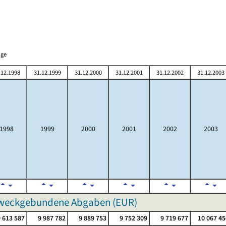
nge
.12.1998
31.12.1999
31.12.2000
31.12.2001
31.12.2002
31.12.2003
1998
1999
2000
2001
2002
2003
 zweckgebundene Abgaben (EUR)
9 613 587
9 987 782
9 889 753
9 752 309
9 719 677
10 067 45