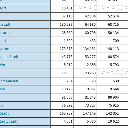
dorf
15 461
37 115
42 104
52 574
 Stadt
130 236
64 680
68 715
brunn
68 880
60 798
50 134
sart
1 590
433
709
egrund
173 578
134 151
148 113
ngen, Stadt
43 773
53 277
88 574
eim
8 012
2 688
5 793
18 303
23 250
kershausen
294
20
530
ard
10 128
9 387
9 644
91 306
81 843
80 904
in
76 872
73 327
75 915
Stadt
163 737
147 149
142 851
adt, Stadt
4 581
5 780
10 622