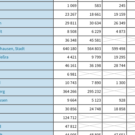
1 069
583
245
23 267
18 661
19 159
n
29 811
30 634
26 349
dt
8 508
6 229
4 873
h
36 348
45 581
hausen, Stadt
640 180
564 803
599 498
Veßra
4 421
9 799
19 295
46 161
36 198
28 744
6 981
d
10 743
7 890
1 300
erg
364 266
295 232
usen
9 664
5 123
928
30 856
24 748
18 858
124 712
d
47 812
dt
44 005
48 805
47 651