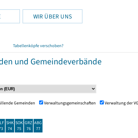
E
WIR ÜBER UNS
Tabellenköpfe verschoben?
nden und Gemeindeverbände
füllende Gemeinden
Verwaltungsgemeinschaften
Verwaltung der V
LF
SHK
SOK
GRZ
ABG
73
74
75
76
77