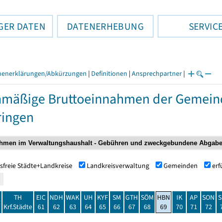
GER DATEN
DATENERHEBUNG
SERVIC
henerklärungen/Abkürzungen
|
Definitionen
|
Ansprechpartner
|
nmäßige Bruttoeinnahmen der Gemei
ringen
sfreie Städte+Landkreise
Landkreisverwaltung
Gemeinden
er
TH
EIC
NDH
WAK
UH
KYF
SM
GTH
SÖM
HBN
IK
AP
SON
S
t
Krf.Städte
61
62
63
64
65
66
67
68
69
70
71
72