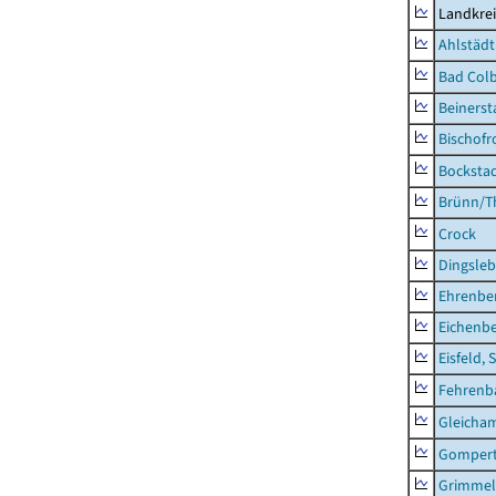
Landkre
Ahlstädt
Bad Colb
Beinerst
Bischofr
Bocksta
Brünn/T
Crock
Dingsle
Ehrenbe
Eichenb
Eisfeld, 
Fehrenb
Gleicha
Gompert
Grimmel