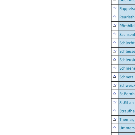
Rappels
Reurieth
Römhild,
Sachsen
Schlecht
Schleus
Schleusi
Schmeh
Schnett
Schweic
St.Bernh
St.Kilian
Straufha
Themar, 
Ummerst