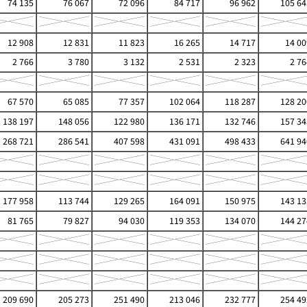
74 135
76 067
72 096
84 717
96 962
105 64
12 908
12 831
11 823
16 265
14 717
14 00
2 766
3 780
3 132
2 531
2 323
2 76
67 570
65 085
77 357
102 064
118 287
128 20
138 197
148 056
122 980
136 171
132 746
157 34
268 721
286 541
407 598
431 091
498 433
641 94
177 958
113 744
129 265
164 091
150 975
143 13
81 765
79 827
94 030
119 353
134 070
144 27
209 690
205 273
251 490
213 046
232 777
254 49