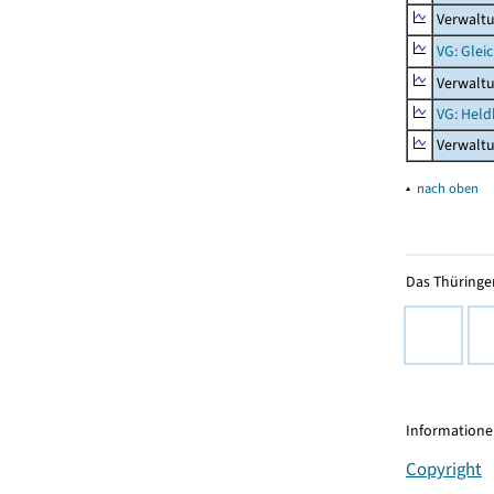
Verwaltu
VG: Glei
Verwaltu
VG: Held
Verwalt
▴
nach oben
Das Thüringer
Informationen
Copyright