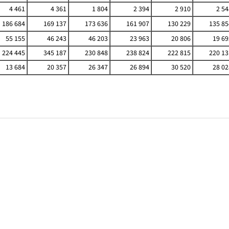
4 461
4 361
1 804
2 394
2 910
2 54
186 684
169 137
173 636
161 907
130 229
135 85
55 155
46 243
46 203
23 963
20 806
19 69
224 445
345 187
230 848
238 824
222 815
220 13
13 684
20 357
26 347
26 894
30 520
28 02