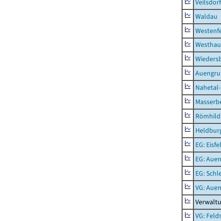
Veilsdorf
Waldau
Westenf
Westhau
Wieders
Auengr
Nahetal
Masserb
Römhild,
Heldburg
EG: Eisfe
EG: Aue
EG: Schl
VG: Aue
Verwalt
VG: Feld