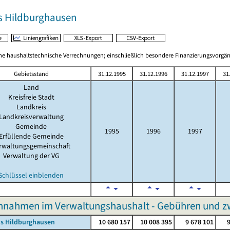
s Hildburghausen
 haushaltstechnische Verrechnungen; einschließlich besondere Finanzierungsvorgä
Gebietsstand
31.12.1995
31.12.1996
31.12.1997
31
Land
Kreisfreie Stadt
Landkreis
Landkreisverwaltung
Gemeinde
1995
1996
1997
Erfüllende Gemeinde
rwaltungsgemeinschaft
Verwaltung der VG
Schlüssel einblenden
innahmen im Verwaltungshaushalt - Gebühren und
is Hildburghausen
10 680 157
10 008 395
9 678 101