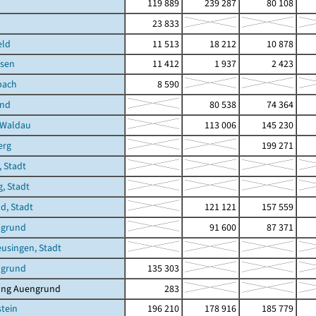
119 889
239 287
80 108
23 833
eld
11 513
18 212
10 878
sen
11 412
1 937
2 423
bach
8 590
und
80 538
74 364
-Waldau
113 006
145 230
erg
199 271
 Stadt
, Stadt
ld, Stadt
121 121
157 559
ngrund
91 600
87 371
eusingen, Stadt
ngrund
135 303
ung Auengrund
283
stein
196 210
178 916
185 779