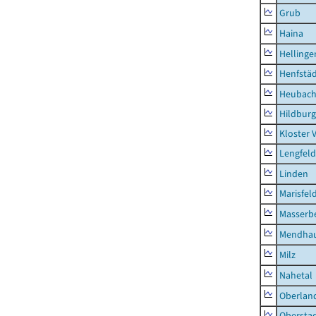
Grub
Haina
Hellinge
Henfstä
Heubac
Hildburg
Kloster 
Lengfeld
Linden
Marisfel
Masserb
Mendha
Milz
Nahetal
Oberlan
Obersta