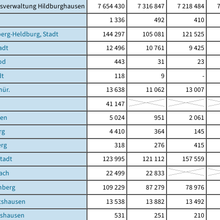
isverwaltung Hildburghausen
7 654 430
7 316 847
7 218 484
1 336
492
410
erg-Heldburg, Stadt
144 297
105 081
121 525
adt
12 496
10 761
9 425
od
443
31
23
dt
118
9
-
hür.
13 638
11 062
13 007
41 147
ben
5 024
951
2 061
rg
4 410
364
145
erg
318
276
415
Stadt
123 995
121 112
157 559
ach
22 499
22 833
mberg
109 229
87 279
78 976
shausen
13 538
13 882
13 492
shausen
531
251
210