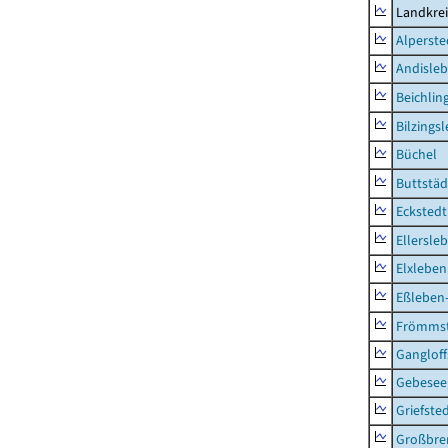
Landkre
Alperste
Andisle
Beichlin
Bilzings
Büchel
Buttstäd
Eckstedt
Ellersle
Elxleben
Eßleben
Frömms
Ganglof
Gebesee,
Griefste
Großbr