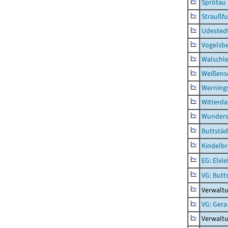
Sprötau
Straußfu
Udested
Vogelsb
Walschl
Weißense
Werning
Witterda
Wunders
Buttstäd
Kindelb
EG: Elxl
VG: Butt
Verwaltu
VG: Gera
Verwalt