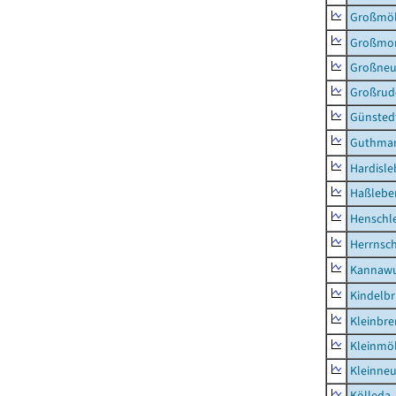
Großmö
Großmo
Großne
Großrud
Günsted
Guthma
Hardisl
Haßlebe
Henschl
Herrnsc
Kannawu
Kindelbr
Kleinbr
Kleinmö
Kleinne
Kölleda,