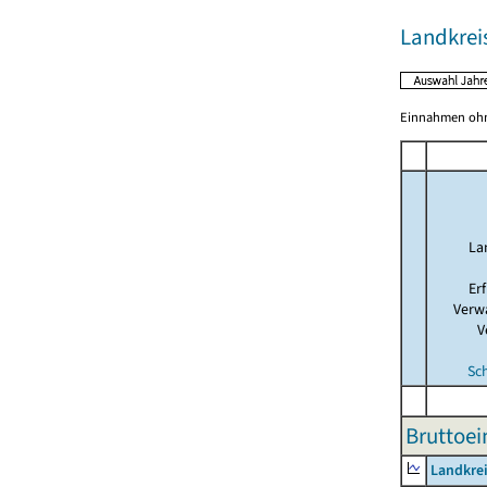
Landkre
Einnahmen ohne
La
Er
Verw
V
Sc
Bruttoe
Landkre