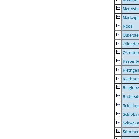
Mannste
Markvip
Nöda
Olbersl
Ollendor
Ostramo
Rastenbe
Riethge
Riethno
Ringleb
Rudersd
Schillin
Schloßv
Schwers
Sömmerd