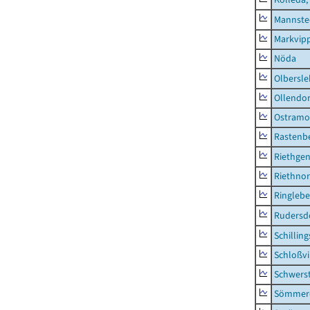
Mannste
Markvip
Nöda
Olbersl
Ollendor
Ostramo
Rastenbe
Riethge
Riethno
Ringleb
Rudersd
Schillin
Schloßv
Schwers
Sömmerd