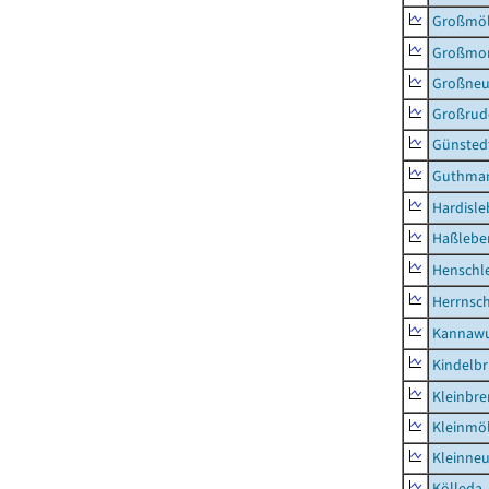
Großmö
Großmo
Großne
Großrud
Günsted
Guthma
Hardisl
Haßlebe
Henschl
Herrnsc
Kannawu
Kindelbr
Kleinbr
Kleinmö
Kleinne
Kölleda,