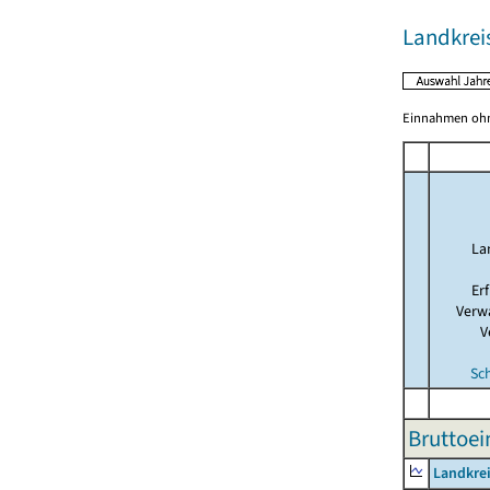
Landkre
Einnahmen ohne
La
Er
Verw
V
Sc
Bruttoei
Landkre