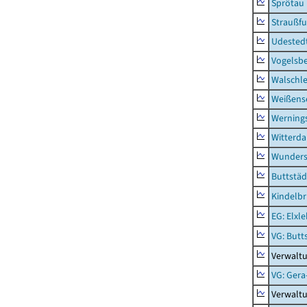
Sprötau
Straußfu
Udested
Vogelsb
Walschl
Weißense
Werning
Witterda
Wunders
Buttstäd
Kindelb
EG: Elxl
VG: Butt
Verwaltu
VG: Gera
Verwalt