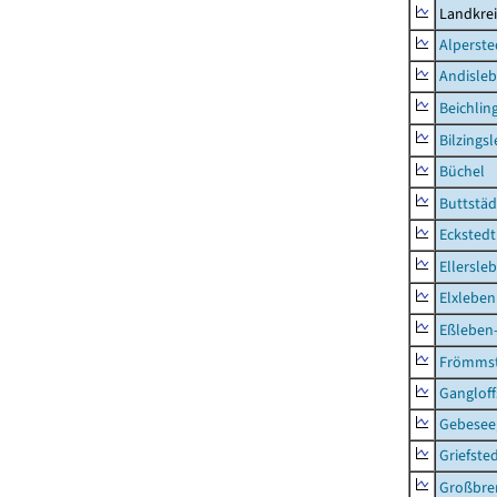
Landkre
Alperste
Andisle
Beichlin
Bilzings
Büchel
Buttstäd
Eckstedt
Ellersle
Elxleben
Eßleben
Frömms
Ganglof
Gebesee,
Griefste
Großbr