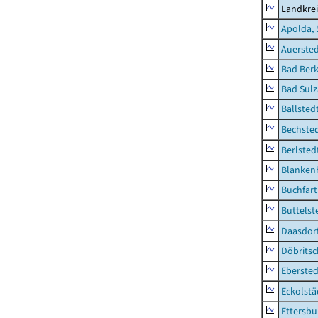
Landkre
Apolda, 
Auerste
Bad Berk
Bad Sulz
Ballsted
Bechsted
Berlsted
Blankenh
Buchfart
Buttelst
Daasdorf
Döbrits
Ebersted
Eckolstä
Ettersbu