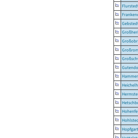
Flursted
Franken
Gebsted
Großher
Großobr
Großrom
Großsc
Gutendo
Hammer
Heichel
Hermste
Hetschb
Hohenfe
Hohlste
Hopfgar