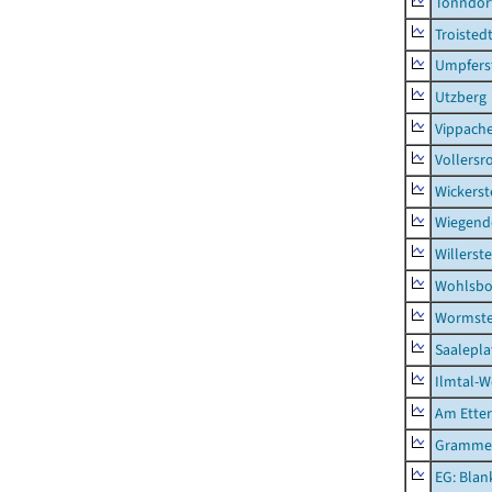
Tonndor
Troisted
Umpfers
Utzberg
Vippach
Vollersr
Wickerst
Wiegend
Willerst
Wohlsbo
Wormst
Saalepla
Ilmtal-W
Am Ette
Gramme
EG: Blan