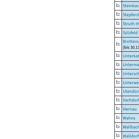
Steinbac
Stepfer
Struth-
Sülzfeld
Brottero
(bis 30.1
Unterka
Unterma
Untersc
Unterwe
Utendor
Vachdor
Viernau
Wahns
Wallbac
Walldorf