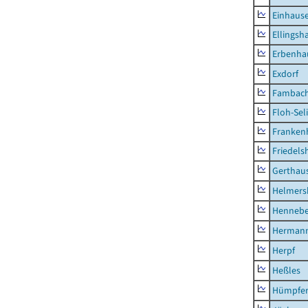
Einhaus
Ellingsh
Erbenha
Exdorf
Fambac
Floh-Sel
Franken
Friedels
Gerthau
Helmers
Hennebe
Hermann
Herpf
Heßles
Hümpfer