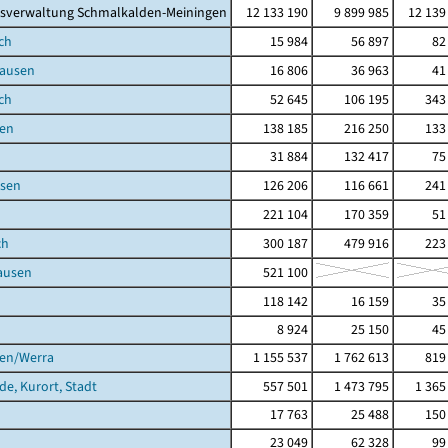
isverwaltung Schmalkalden-Meiningen
12 133 190
9 899 985
12 139
ch
15 984
56 897
82
ausen
16 806
36 963
41
ch
52 645
106 195
343
en
138 185
216 250
133
31 884
132 417
75
sen
126 206
116 661
241
221 104
170 359
51
ch
300 187
479 916
223
ausen
521 100
118 142
16 159
35
8 924
25 150
45
gen/Werra
1 155 537
1 762 613
819
de, Kurort, Stadt
557 501
1 473 795
1 365
17 763
25 488
150
23 049
62 328
99