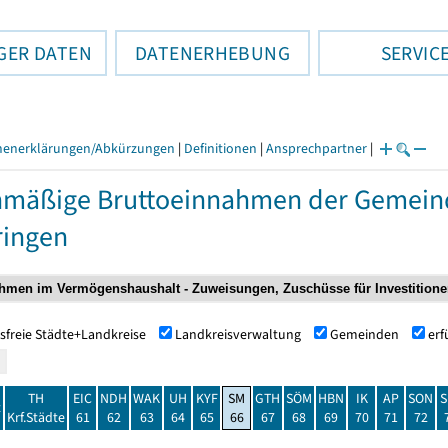
GER DATEN
DATENERHEBUNG
SERVIC
henerklärungen/Abkürzungen
|
Definitionen
|
Ansprechpartner
|
nmäßige Bruttoeinnahmen der Gemei
ringen
sfreie Städte+Landkreise
Landkreisverwaltung
Gemeinden
er
TH
EIC
NDH
WAK
UH
KYF
SM
GTH
SÖM
HBN
IK
AP
SON
S
t
Krf.Städte
61
62
63
64
65
66
67
68
69
70
71
72