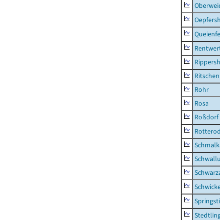
Oberwei
Oepfers
Queienfe
Rentwer
Rippers
Ritsche
Rohr
Rosa
Roßdorf
Rottero
Schmalka
Schwall
Schwarz
Schwick
Springsti
Stedtlin