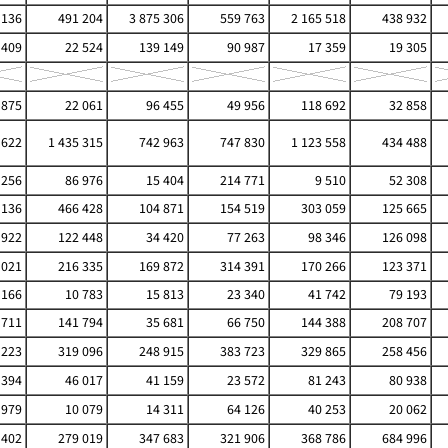
 136
491 204
3 875 306
559 763
2 165 518
438 932
 409
22 524
139 149
90 987
17 359
19 305
 875
22 061
96 455
49 956
118 692
32 858
 622
1 435 315
742 963
747 830
1 123 558
434 488
 256
86 976
15 404
214 771
9 510
52 308
 136
466 428
104 871
154 519
303 059
125 665
 922
122 448
34 420
77 263
98 346
126 098
 021
216 335
169 872
314 391
170 266
123 371
 166
10 783
15 813
23 340
41 742
79 193
 711
141 794
35 681
66 750
144 388
208 707
 223
319 096
248 915
383 723
329 865
258 456
 394
46 017
41 159
23 572
81 243
80 938
 979
10 079
14 311
64 126
40 253
20 062
 402
279 019
347 683
321 906
368 786
684 996