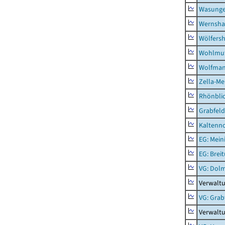
Wasunge
Wernsha
Wölfers
Wohlmu
Wolfma
Zella-Me
Rhönbli
Grabfeld
Kaltenno
EG: Mein
EG: Brei
VG: Dol
Verwalt
VG: Grab
Verwaltu