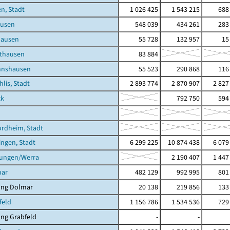
n, Stadt
1 026 425
1 543 215
688
usen
548 039
434 261
283
hausen
55 728
132 957
15
thausen
83 884
nnshausen
55 523
290 868
116
hlis, Stadt
2 893 774
2 870 907
2 827
ck
792 750
594
rdheim, Stadt
ingen, Stadt
6 299 225
10 874 438
6 079
tungen/Werra
2 190 407
1 447
mar
482 129
992 995
801
ung Dolmar
20 138
219 856
133
feld
1 156 786
1 534 536
729
ng Grabfeld
-
-