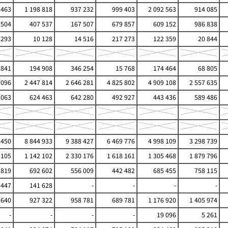
 463
1 198 818
937 232
999 403
2 092 563
914 085
 504
407 537
167 507
679 857
609 152
986 838
 293
10 128
14 516
217 273
122 359
20 844
 841
194 908
346 254
15 768
174 464
68 805
 096
2 447 814
2 646 281
4 825 802
4 909 108
2 557 635
 063
624 463
642 280
492 927
443 436
589 486
 450
8 844 933
9 388 427
6 469 776
4 998 109
3 298 739
 105
1 142 102
2 330 176
1 618 161
1 305 468
1 879 796
 819
692 602
556 009
442 482
685 455
758 115
 447
141 628
-
-
-
-
 640
927 322
958 781
689 781
1 176 920
1 405 974
-
-
-
-
19 096
5 261