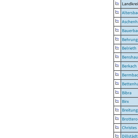
Landkre
Altersba
Aschenh
Bauerba
Behrung
Belrieth
Benshau
Berkach
Bermba
Bettenh
Bibra
Birx
Breitun
Brottero
Christes
Dillstädt