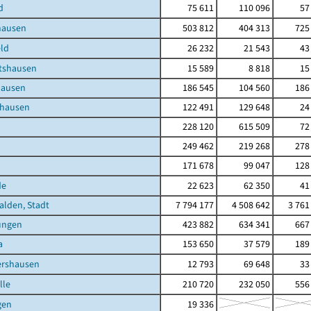
d
75 611
110 096
57
hausen
503 812
404 313
725
ld
26 232
21 543
43
tshausen
15 589
8 818
15
hausen
186 545
104 560
186
nhausen
122 491
129 648
24
228 120
615 509
72
249 462
219 268
278
171 678
99 047
128
de
22 623
62 350
41
lden, Stadt
7 794 177
4 508 642
3 761
ungen
423 882
634 341
667
a
153 650
37 579
189
ershausen
12 793
69 648
33
lle
210 720
232 050
556
gen
19 336