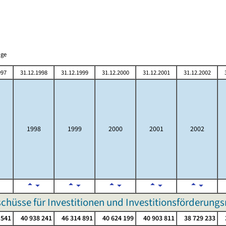
nge
997
31.12.1998
31.12.1999
31.12.2000
31.12.2001
31.12.2002
1998
1999
2000
2001
2002
chüsse für Investitionen und Investitionsförderu
 541
40 938 241
46 314 891
40 624 199
40 903 811
38 729 233