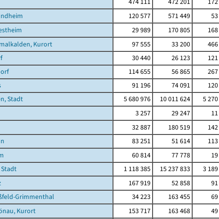
474 111
472 201
172
undheim
120 577
571 449
53
estheim
29 989
170 805
168
malkalden, Kurort
97 555
33 200
466
f
30 440
26 123
121
orf
114 655
56 865
267
s
91 196
74 091
120
n, Stadt
5 680 976
10 011 624
5 270
3 257
29 247
11
32 887
180 519
142
nn
83 251
51 614
113
im
60 814
77 778
19
 Stadt
1 118 385
15 237 833
3 189
z
167 919
52 858
91
feld-Grimmenthal
34 223
163 455
69
önau, Kurort
153 717
163 468
49