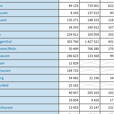
en
89 125
719 001
622
ausen
8 243
137 013
40
usen
135 271
148 333
118
34 293
190 912
107
h
229 911
100 059
202
igenthal
303 760
1 427 521
431
heim/Rhön
50 499
706 380
170
hausen
246 623
133 568
99
sen
12 829
hausen
144 725
rg
54 982
21 196
34
sfeld
25 162
40 957
205 163
192
19 854
9 420
17
shausen
13 053
23 147
231