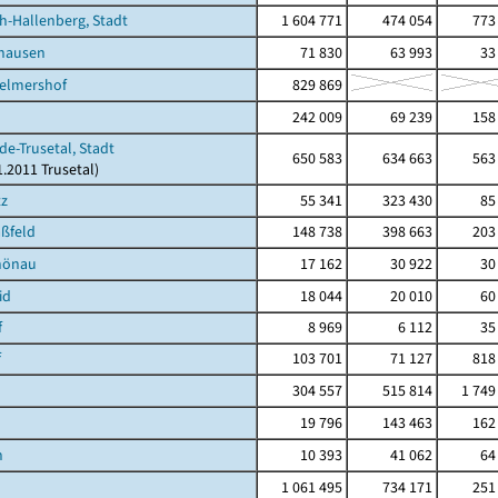
h-Hallenberg, Stadt
1 604 771
474 054
773
shausen
71 830
63 993
33
Helmershof
829 869
242 009
69 239
158
de-Trusetal, Stadt
650 583
634 663
563
1.2011 Trusetal)
tz
55 341
323 430
85
ßfeld
148 738
398 663
203
hönau
17 162
30 922
30
id
18 044
20 010
60
f
8 969
6 112
35
f
103 701
71 127
818
304 557
515 814
1 749
19 796
143 463
162
h
10 393
41 062
64
1 061 495
734 171
251