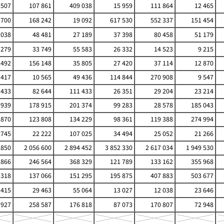
 507
107 861
409 038
15 959
111 864
12 465
 700
168 242
19 092
617 530
552 337
151 454
 038
48 481
27 189
37 398
80 458
51 179
 279
33 749
55 583
26 332
14 523
9 215
 492
156 148
35 805
27 420
37 114
12 870
 417
10 565
49 436
114 844
270 908
9 547
 433
82 644
111 433
26 351
29 204
23 214
 939
178 915
201 374
99 283
28 578
185 043
 870
123 808
134 229
98 361
119 388
274 994
 745
22 222
107 025
34 494
25 052
21 266
 850
2 056 600
2 894 452
3 852 330
2 617 034
1 949 530
 866
246 564
368 329
121 789
133 162
355 968
 318
137 066
151 295
195 875
407 883
503 677
 415
29 463
55 064
13 027
12 038
23 646
 927
258 587
176 818
87 073
170 807
72 948