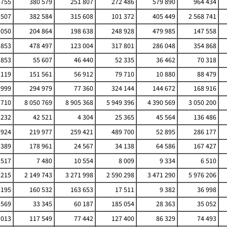
 755
380 579
251 807
272 486
579 890
964 434
 507
382 584
315 608
101 372
405 449
2 568 741
 050
204 864
198 638
248 928
479 985
147 558
 853
478 497
123 004
317 801
286 048
354 868
 853
55 607
46 440
52 335
36 462
70 318
 119
151 561
56 912
79 710
10 880
88 479
 999
294 979
77 360
324 144
144 672
168 916
 710
8 050 769
8 905 368
5 949 396
4 390 569
3 050 200
 232
42 521
4 304
25 365
45 564
136 486
 924
219 977
259 421
489 700
52 895
286 177
 389
178 961
24 567
34 138
64 586
167 427
 517
7 480
10 554
8 009
9 334
6 510
 215
2 149 743
3 271 998
2 590 298
3 471 290
5 976 206
 195
160 532
163 653
17 511
9 382
36 998
 569
33 345
60 187
185 054
28 363
35 052
 013
117 549
77 442
127 400
86 329
74 493