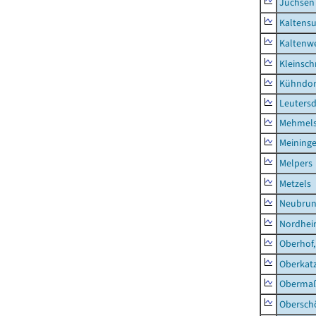
Jüchsen
Kaltens
Kaltenw
Kleinsch
Kühndor
Leutersd
Mehmel
Meininge
Melpers
Metzels
Neubru
Nordhe
Oberhof,
Oberkat
Obermaß
Obersch