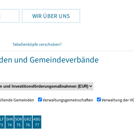
E
WIR ÜBER UNS
Tabellenköpfe verschoben?
nden und Gemeindeverbände
füllende Gemeinden
Verwaltungsgemeinschaften
Verwaltung der V
LF
SHK
SOK
GRZ
ABG
73
74
75
76
77