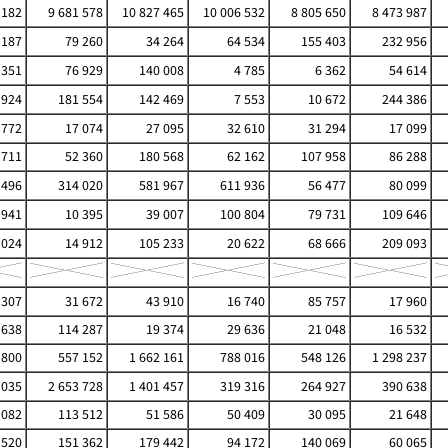
 182
9 681 578
10 827 465
10 006 532
8 805 650
8 473 987
 187
79 260
34 264
64 534
155 403
232 956
 351
76 929
140 008
4 785
6 362
54 614
 924
181 554
142 469
7 553
10 672
244 386
 772
17 074
27 095
32 610
31 294
17 099
 711
52 360
180 568
62 162
107 958
86 288
 496
314 020
581 967
611 936
56 477
80 099
 941
10 395
39 007
100 804
79 731
109 646
 024
14 912
105 233
20 622
68 666
209 093
 307
31 672
43 910
16 740
85 757
17 960
 638
114 287
19 374
29 636
21 048
16 532
 800
557 152
1 662 161
788 016
548 126
1 298 237
 035
2 653 728
1 401 457
319 316
264 927
390 638
 082
113 512
51 586
50 409
30 095
21 648
 520
151 362
179 442
94 172
140 069
60 065