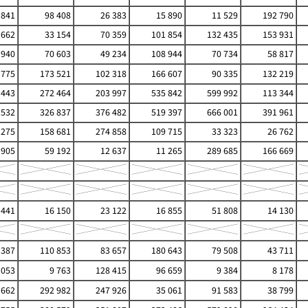
 841
98 408
26 383
15 890
11 529
192 790
 662
33 154
70 359
101 854
132 435
153 931
 940
70 603
49 234
108 944
70 734
58 817
 775
173 521
102 318
166 607
90 335
132 219
 443
272 464
203 997
535 842
599 992
113 344
 532
326 837
376 482
519 397
666 001
391 961
 275
158 681
274 858
109 715
33 323
26 762
 905
59 192
12 637
11 265
289 685
166 669
 441
16 150
23 122
16 855
51 808
14 130
 387
110 853
83 657
180 643
79 508
43 711
 053
9 763
128 415
96 659
9 384
8 178
 662
292 982
247 926
35 061
91 583
38 799