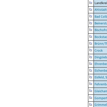
Landkre
Ahlstädt
Bad Colb
Beinerst
Bischofr
Bocksta
Brünn/T
Crock
Dingsle
Ehrenbe
Eichenb
Eisfeld, 
Fehrenb
Gleicha
Gompert
Grimmel