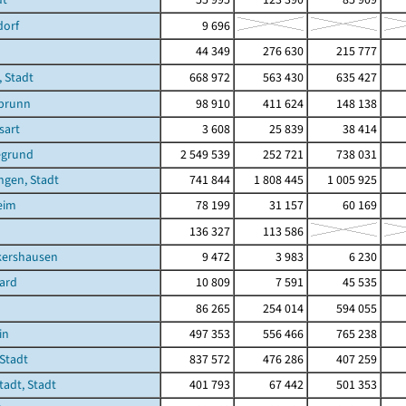
dorf
9 696
44 349
276 630
215 777
 Stadt
668 972
563 430
635 427
brunn
98 910
411 624
148 138
sart
3 608
25 839
38 414
egrund
2 549 539
252 721
738 031
ngen, Stadt
741 844
1 808 445
1 005 925
eim
78 199
31 157
60 169
136 327
113 586
kershausen
9 472
3 983
6 230
ard
10 809
7 591
45 535
86 265
254 014
594 055
in
497 353
556 466
765 238
Stadt
837 572
476 286
407 259
adt, Stadt
401 793
67 442
501 353