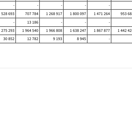
-
-
-
-
-
528 693
707 784
1 268 917
1 800 097
1 471 264
953 68
-
13 186
-
-
-
2 275 293
1 964 540
1 966 808
1 638 247
1 867 877
1 442 42
30 852
12 782
9 193
8 945
-