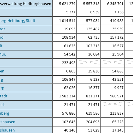
isverwaltung Hildburghausen
5 621 279
5 557 315
6 345 701
12
5 377
6 939
7 156
erg-Heldburg, Stadt
1 014 514
577 034
410 985
adt
19 093
125 482
35 939
od
108 934
62 735
157 172
dt
61 625
102 213
16 527
hür.
54 542
36 684
25 904
233 493
ben
6 865
19 830
54 888
rg
106 847
6 138
43 551
erg
62 026
16 377
9 927
Stadt
1 583 314
831 271
980 921
ach
21 471
21 471
mberg
576 886
619 586
213 837
shausen
103 645
204 695
65 223
shausen
40 340
53 629
17 145