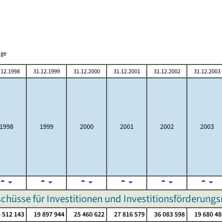
nge
.12.1998
31.12.1999
31.12.2000
31.12.2001
31.12.2002
31.12.2003
1998
1999
2000
2001
2002
2003
chüsse für Investitionen und Investitionsförderu
 512 143
19 897 944
25 460 622
27 816 579
36 083 598
19 680 48