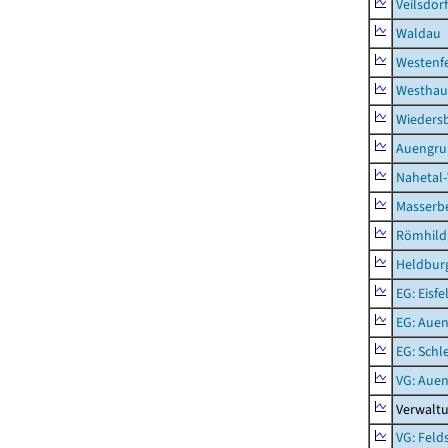
Veilsdorf
Waldau
Westenf
Westhau
Wieders
Auengr
Nahetal
Masserb
Römhild,
Heldburg
EG: Eisfe
EG: Aue
EG: Schl
VG: Aue
Verwalt
VG: Feld