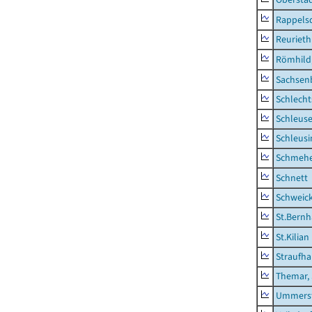
Rappels
Reurieth
Römhild,
Sachsen
Schlecht
Schleus
Schleusi
Schmeh
Schnett
Schweic
St.Bernh
St.Kilian
Straufha
Themar, 
Ummerst