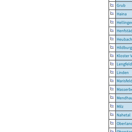
Grub
Haina
Hellinge
Henfstä
Heubac
Hildburg
Kloster 
Lengfeld
Linden
Marisfel
Masserb
Mendha
Milz
Nahetal
Oberlan
Obersta