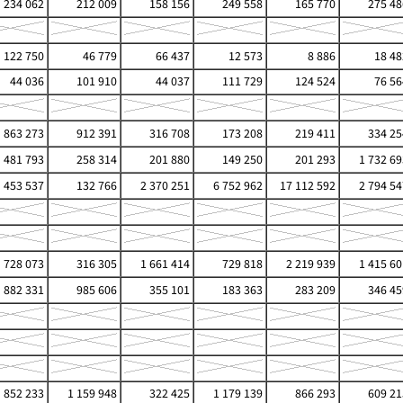
234 062
212 009
158 156
249 558
165 770
275 48
122 750
46 779
66 437
12 573
8 886
18 48
44 036
101 910
44 037
111 729
124 524
76 56
863 273
912 391
316 708
173 208
219 411
334 25
481 793
258 314
201 880
149 250
201 293
1 732 69
453 537
132 766
2 370 251
6 752 962
17 112 592
2 794 54
728 073
316 305
1 661 414
729 818
2 219 939
1 415 60
882 331
985 606
355 101
183 363
283 209
346 45
852 233
1 159 948
322 425
1 179 139
866 293
609 21