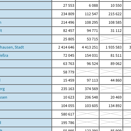
27 553
6 088
10 550
234 809
112 547
215 622
n
214 496
108 295
108 585
dt
82 457
94 771
31 112
h
25 805
53 715
hausen, Stadt
2 414 646
4 413 251
1 935 583
Veßra
72 045
154 031
81 511
63 763
96 524
89 062
58 779
d
15 459
97 113
44 860
erg
235 163
374 569
usen
10 623
206 548
20 469
104 055
103 605
134 892
580 617
d
195 786
dt
55 995
123 390
85 909