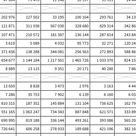
202 976
127 502
33 195
100 164
293 761
34 13
121 871
311 038
567 030
328 680
829 314
342 86
107 471
210 572
181 387
136 144
287 814
243 84
3 619
5 089
4 032
95 773
32 271
120 24
371 436
138 288
344 081
256 563
272 893
588 46
654 677
1 144 184
1 217 501
1 465 726
1 033 370
824 15
8 889
13 115
9 351
20 171
40 280
7 86
13 650
8 838
3 473
2 976
3 163
4 44
7 286
35 753
7 902
6 139
6 160
6 03
810 315
187 352
145 884
131 104
736 625
162 79
551 165
1 063 247
734 343
887 848
621 571
333 89
690 995
819 188
336 144
493 261
393 086
565 20
726 641
606 258
278 933
189 688
421 196
382 16