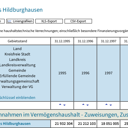
s Hildburghausen
 haushaltstechnische Verrechnungen; einschließlich besondere Finanzierungsvorgä
Gebietsstand
31.12.1995
31.12.1996
31.12.1997
31
Land
Kreisfreie Stadt
Landkreis
Landkreisverwaltung
Gemeinde
1995
1996
1997
Erfüllende Gemeinde
rwaltungsgemeinschaft
Verwaltung der VG
Schlüssel einblenden
nnahmen im Vermögenshaushalt - Zuweisungen, Zus
is Hildburghausen
21 932 304
21 212 103
18 051 005
25