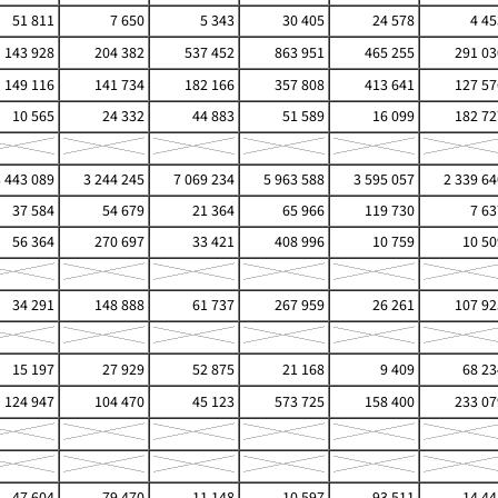
51 811
7 650
5 343
30 405
24 578
4 45
143 928
204 382
537 452
863 951
465 255
291 03
149 116
141 734
182 166
357 808
413 641
127 57
10 565
24 332
44 883
51 589
16 099
182 72
3 443 089
3 244 245
7 069 234
5 963 588
3 595 057
2 339 64
37 584
54 679
21 364
65 966
119 730
7 63
56 364
270 697
33 421
408 996
10 759
10 50
34 291
148 888
61 737
267 959
26 261
107 92
15 197
27 929
52 875
21 168
9 409
68 23
124 947
104 470
45 123
573 725
158 400
233 07
47 604
79 470
11 148
10 597
93 511
14 44