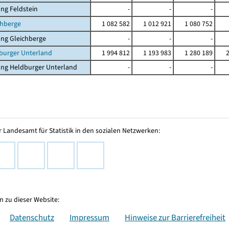
ng Feldstein
-
-
-
chberge
1 082 582
1 012 921
1 080 752
ng Gleichberge
-
-
-
burger Unterland
1 994 812
1 193 983
1 280 189
ung Heldburger Unterland
-
-
-
 Landesamt für Statistik in den sozialen Netzwerken:
 zu dieser Website:
Datenschutz
Impressum
Hinweise zur Barrierefreiheit