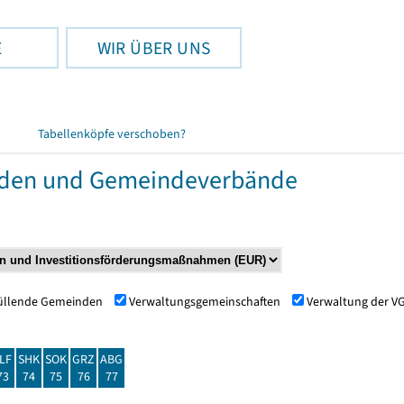
E
WIR ÜBER UNS
Tabellenköpfe verschoben?
nden und Gemeindeverbände
füllende Gemeinden
Verwaltungsgemeinschaften
Verwaltung der V
LF
SHK
SOK
GRZ
ABG
73
74
75
76
77