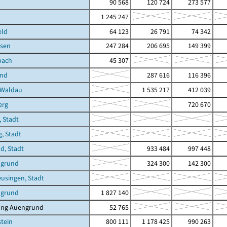
90 568
120 724
273 577
1 245 247
eld
64 123
26 791
74 342
sen
247 284
206 695
149 399
bach
45 307
und
287 616
116 396
-Waldau
1 535 217
412 039
erg
720 670
 Stadt
, Stadt
ld, Stadt
933 484
997 448
ngrund
324 300
142 300
eusingen, Stadt
ngrund
1 827 140
ung Auengrund
52 765
stein
800 111
1 178 425
990 263