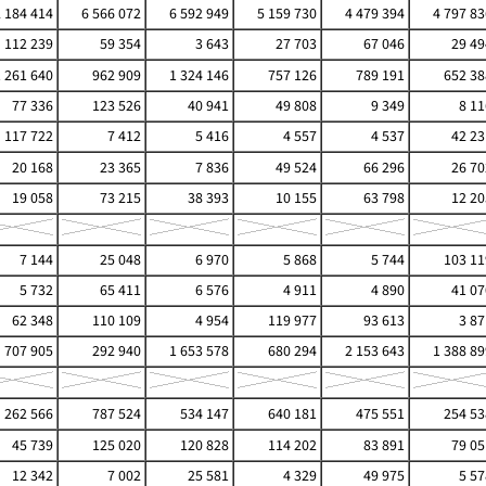
 184 414
6 566 072
6 592 949
5 159 730
4 479 394
4 797 83
112 239
59 354
3 643
27 703
67 046
29 49
1 261 640
962 909
1 324 146
757 126
789 191
652 38
77 336
123 526
40 941
49 808
9 349
8 11
117 722
7 412
5 416
4 557
4 537
42 23
20 168
23 365
7 836
49 524
66 296
26 70
19 058
73 215
38 393
10 155
63 798
12 20
7 144
25 048
6 970
5 868
5 744
103 11
5 732
65 411
6 576
4 911
4 890
41 07
62 348
110 109
4 954
119 977
93 613
3 87
707 905
292 940
1 653 578
680 294
2 153 643
1 388 89
262 566
787 524
534 147
640 181
475 551
254 53
45 739
125 020
120 828
114 202
83 891
79 05
12 342
7 002
25 581
4 329
49 975
5 57