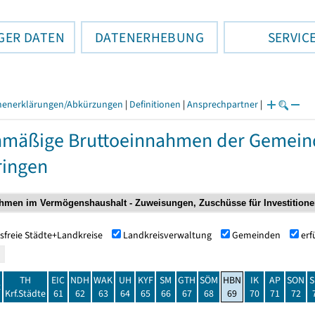
GER DATEN
DATENERHEBUNG
SERVIC
henerklärungen/Abkürzungen
|
Definitionen
|
Ansprechpartner
|
nmäßige Bruttoeinnahmen der Gemei
ringen
sfreie Städte+Landkreise
Landkreisverwaltung
Gemeinden
er
TH
EIC
NDH
WAK
UH
KYF
SM
GTH
SÖM
HBN
IK
AP
SON
S
t
Krf.Städte
61
62
63
64
65
66
67
68
69
70
71
72