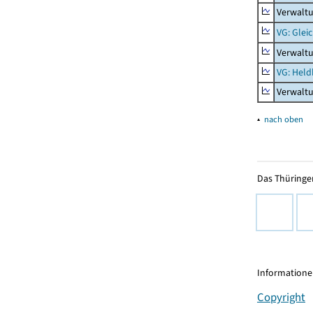
Verwaltu
VG: Glei
Verwaltu
VG: Held
Verwalt
▴
nach oben
Das Thüringer
Informationen
Copyright