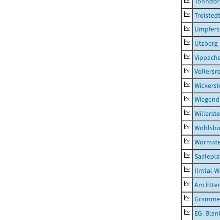
Tonndor
Troisted
Umpfers
Utzberg
Vippach
Vollersr
Wickerst
Wiegend
Willerst
Wohlsbo
Wormst
Saalepla
Ilmtal-W
Am Ette
Gramme
EG: Blan