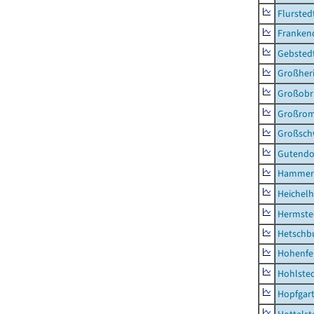
Flursted
Franken
Gebsted
Großher
Großobr
Großrom
Großsc
Gutendo
Hammer
Heichel
Hermste
Hetschb
Hohenfe
Hohlste
Hopfgar