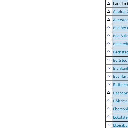
Landkre
Apolda, 
Auerste
Bad Berk
Bad Sulz
Ballsted
Bechsted
Berlsted
Blankenh
Buchfart
Buttelst
Daasdorf
Döbrits
Ebersted
Eckolstä
Ettersbu