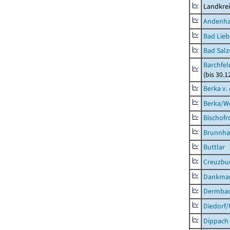
Landkrei
Andenh
Bad Lieb
Bad Salz
Barchfe
(bis 30.1
Berka v. 
Berka/We
Bischofr
Brunnha
Buttlar
Creuzbur
Dankma
Dermba
Diedorf
Dippach