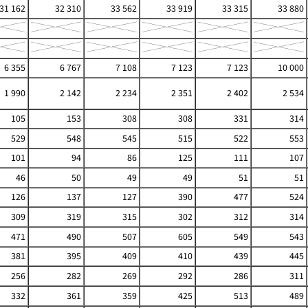
31 162
32 310
33 562
33 919
33 315
33 880
6 355
6 767
7 108
7 123
7 123
10 000
1 990
2 142
2 234
2 351
2 402
2 534
105
153
308
308
331
314
529
548
545
515
522
553
101
94
86
125
111
107
46
50
49
49
51
51
126
137
127
390
477
524
309
319
315
302
312
314
471
490
507
605
549
543
381
395
409
410
439
445
256
282
269
292
286
311
332
361
359
425
513
489