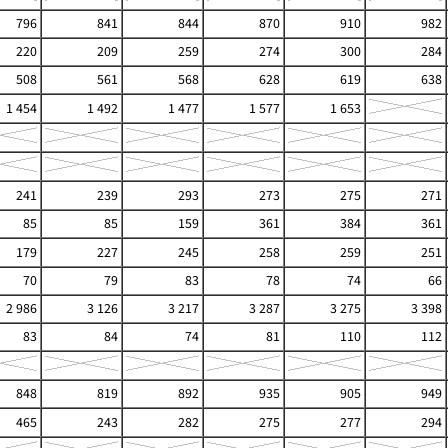
796
841
844
870
910
982
220
209
259
274
300
284
508
561
568
628
619
638
1 454
1 492
1 477
1 577
1 653
241
239
293
273
275
271
85
85
159
361
384
361
179
227
245
258
259
251
70
79
83
78
74
66
2 986
3 126
3 217
3 287
3 275
3 398
83
84
74
81
110
112
848
819
892
935
905
949
465
243
282
275
277
294