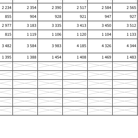
2 234
2 354
2 390
2 517
2 584
2 565
855
904
928
921
947
927
2 977
3 183
3 335
3 413
3 450
3 512
815
1 119
1 106
1 120
1 104
1 133
3 482
3 584
3 983
4 185
4 326
4 344
1 395
1 388
1 454
1 408
1 469
1 483