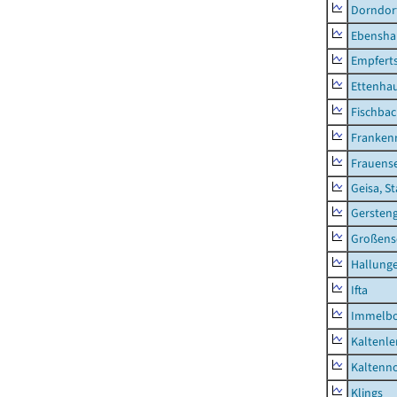
Dorndor
Ebensha
Empfert
Ettenhau
Fischba
Franken
Frauens
Geisa, S
Gersten
Großens
Hallung
Ifta
Immelb
Kaltenle
Kaltenno
Klings