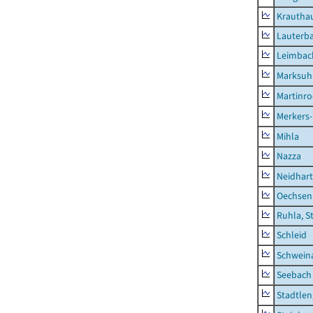
Krautha
Lauterb
Leimbac
Marksuh
Martinr
Merkers-
Mihla
Nazza
Neidhar
Oechsen
Ruhla, S
Schleid
Schwein
Seebach
Stadtlen