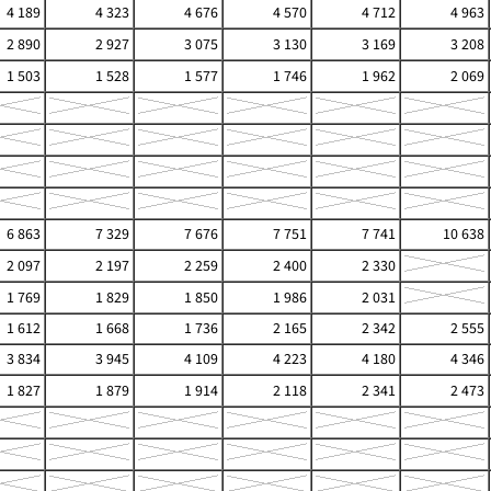
4 189
4 323
4 676
4 570
4 712
4 963
2 890
2 927
3 075
3 130
3 169
3 208
1 503
1 528
1 577
1 746
1 962
2 069
6 863
7 329
7 676
7 751
7 741
10 638
2 097
2 197
2 259
2 400
2 330
1 769
1 829
1 850
1 986
2 031
1 612
1 668
1 736
2 165
2 342
2 555
3 834
3 945
4 109
4 223
4 180
4 346
1 827
1 879
1 914
2 118
2 341
2 473