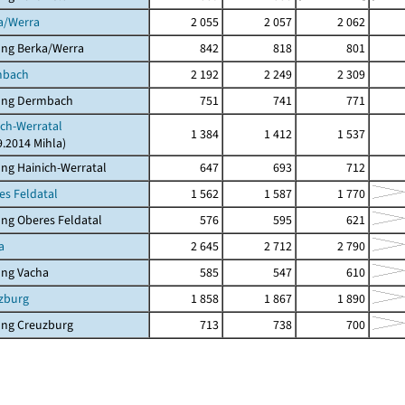
a/Werra
2 055
2 057
2 062
ung Berka/Werra
842
818
801
mbach
2 192
2 249
2 309
ung Dermbach
751
741
771
ich-Werratal
1 384
1 412
1 537
9.2014 Mihla)
ng Hainich-Werratal
647
693
712
es Feldatal
1 562
1 587
1 770
ng Oberes Feldatal
576
595
621
a
2 645
2 712
2 790
ung Vacha
585
547
610
zburg
1 858
1 867
1 890
ung Creuzburg
713
738
700