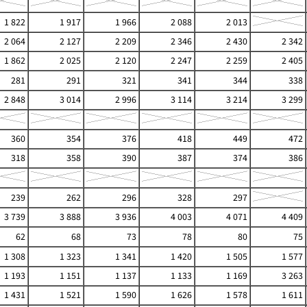
1 822
1 917
1 966
2 088
2 013
2 064
2 127
2 209
2 346
2 430
2 342
1 862
2 025
2 120
2 247
2 259
2 405
281
291
321
341
344
338
2 848
3 014
2 996
3 114
3 214
3 299
360
354
376
418
449
472
318
358
390
387
374
386
239
262
296
328
297
3 739
3 888
3 936
4 003
4 071
4 409
62
68
73
78
80
75
1 308
1 323
1 341
1 420
1 505
1 577
1 193
1 151
1 137
1 133
1 169
3 263
1 431
1 521
1 590
1 626
1 578
1 611