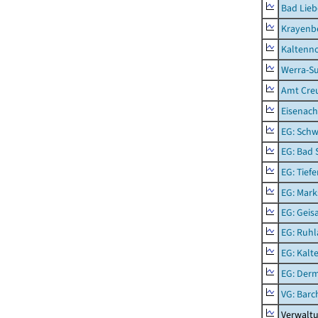
Bad Lieb
Krayenb
Kaltenno
Werra-Su
Amt Creu
Eisenach
EG: Schw
EG: Bad 
EG: Tief
EG: Mark
EG: Geisa
EG: Ruhl
EG: Kalt
EG: Der
VG: Barc
Verwaltu