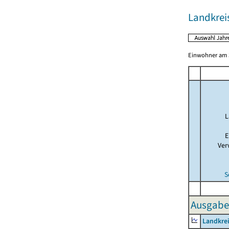
Landkrei
Einwohner am 3
L
E
Ver
S
Ausgabe
Landkrei