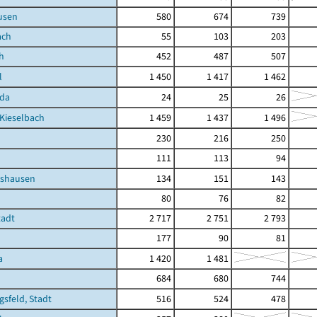
usen
580
674
739
ach
55
103
203
h
452
487
507
l
1 450
1 417
1 462
oda
24
25
26
Kieselbach
1 459
1 437
1 496
230
216
250
111
113
94
tshausen
134
151
143
80
76
82
tadt
2 717
2 751
2 793
177
90
81
a
1 420
1 481
684
680
744
gsfeld, Stadt
516
524
478