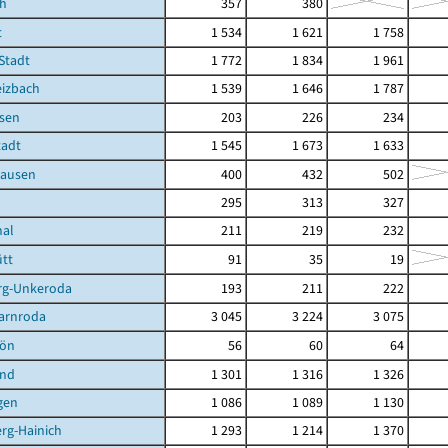
ch
357
380
t
1 534
1 621
1 758
 Stadt
1 772
1 834
1 961
eizbach
1 539
1 646
1 787
sen
203
226
234
tadt
1 545
1 673
1 633
hausen
400
432
502
295
313
327
hal
211
219
232
tt
91
35
19
rg-Unkeroda
193
211
222
arnroda
3 045
3 224
3 075
hön
56
60
64
und
1 301
1 316
1 326
gen
1 086
1 089
1 130
rg-Hainich
1 293
1 214
1 370