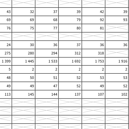
43
32
37
39
42
39
69
69
68
79
92
93
76
75
77
80
81
24
30
36
37
36
36
275
280
294
312
318
1 399
1 445
1 533
1 692
1 753
1 916
5
2
2
2
2
2
48
50
51
52
53
53
49
49
47
52
49
52
113
145
144
137
107
102