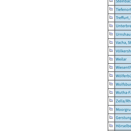
Steinba
Tiefenor
Treffurt,
Unterbr
Urnshau
Vacha, S
Völkers
Weilar
Wiesent
Wölferbü
Wolfsbu
Wutha-F
Zella/R
Moorgr
Gerstun
Hörselbe