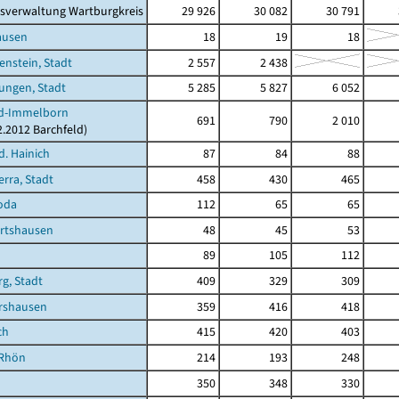
sverwaltung Wartburgkreis
29 926
30 082
30 791
ausen
18
19
18
enstein, Stadt
2 557
2 438
ungen, Stadt
5 285
5 827
6 052
ld-Immelborn
691
790
2 010
2.2012 Barchfeld)
d. Hainich
87
84
88
rra, Stadt
458
430
465
oda
112
65
65
rtshausen
48
45
53
89
105
112
g, Stadt
409
329
309
rshausen
359
416
418
ch
415
420
403
/Rhön
214
193
248
350
348
330