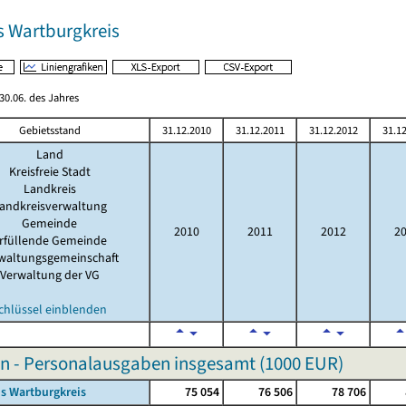
s Wartburgkreis
0.06. des Jahres
Gebietsstand
31.12.2010
31.12.2011
31.12.2012
31.1
Land
Kreisfreie Stadt
Landkreis
andkreisverwaltung
Gemeinde
2010
2011
2012
2
rfüllende Gemeinde
waltungsgemeinschaft
Verwaltung der VG
chlüssel einblenden
n - Personalausgaben insgesamt (
1000 EUR
)
s Wartburgkreis
75 054
76 506
78 706