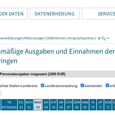
GER DATEN
DATENERHEBUNG
SERVIC
henerklärungen/Abkürzungen
|
Definitionen
|
Ansprechpartner
|
nmäßige Ausgaben und Einnahmen de
ringen
sfreie Städte+Landkreise
Landkreisverwaltung
Gemeinden
er
TH
EIC
NDH
WAK
UH
KYF
SM
GTH
SÖM
HBN
IK
AP
SON
S
t
Krf.Städte
61
62
63
64
65
66
67
68
69
70
71
72