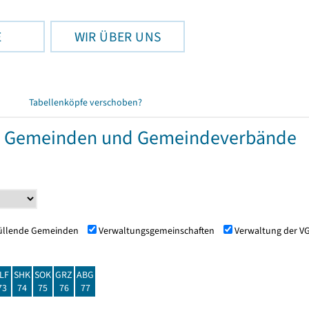
E
WIR ÜBER UNS
Tabellenköpfe verschoben?
r Gemeinden und Gemeindeverbände
füllende Gemeinden
Verwaltungsgemeinschaften
Verwaltung der V
LF
SHK
SOK
GRZ
ABG
73
74
75
76
77