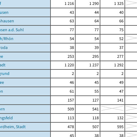
f
1 216
1 290
1 325
usen
43
44
40
shausen
63
64
66
sen a.d. Suhl
77
77
75
ch/Rhön
54
54
52
roda
38
39
37
ee
253
295
277
tadt
1 220
1 237
1 292
grund
2
2
2
ee
46
45
49
en
61
55
47
157
127
141
orn
509
541
ngsfeld
113
118
132
rdheim, Stadt
478
507
595
45
38
38