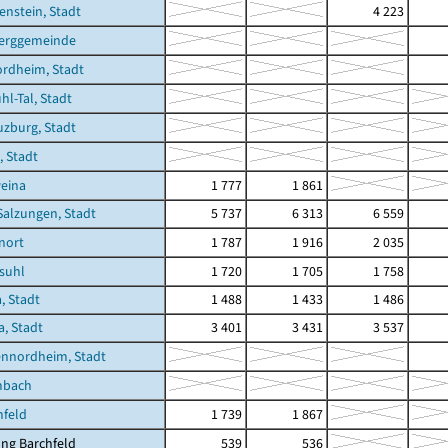
enstein, Stadt
4 223
erggemeinde
rdheim, Stadt
hl-Tal, Stadt
zburg, Stadt
, Stadt
eina
1 777
1 861
Salzungen, Stadt
5 737
6 313
6 559
enort
1 787
1 916
2 035
suhl
1 720
1 705
1 758
, Stadt
1 488
1 433
1 486
a, Stadt
3 401
3 431
3 537
ennordheim, Stadt
mbach
hfeld
1 739
1 867
ng Barchfeld
539
536