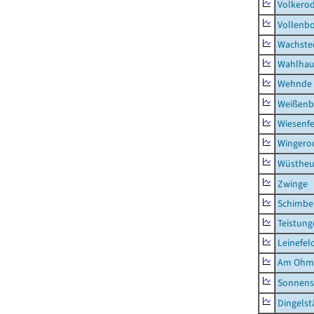
Volkero
Vollenb
Wachste
Wahlhau
Wehnde
Weißenb
Wiesenfe
Wingero
Wüstheu
Zwinge
Schimbe
Teistung
Leinefel
Am Ohm
Sonnens
Dingelst