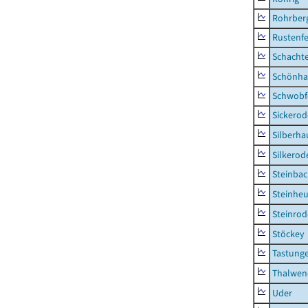
Rohrber
Rustenf
Schacht
Schönha
Schwobf
Sickerod
Silberha
Silkerod
Steinba
Steinhe
Steinrod
Stöckey
Tastung
Thalwen
Uder