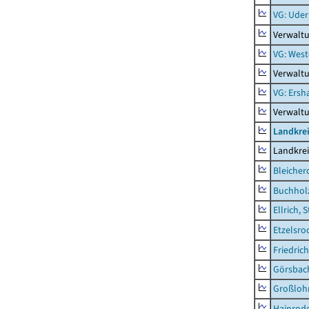
VG: Uder
Verwalt
VG: West
Verwaltu
VG: Ers
Verwalt
Landkre
Landkre
Bleicher
Buchhol
Ellrich, 
Etzelsro
Friedric
Görsbac
Großloh
Hainrode