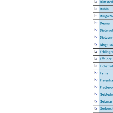
Büttsted
Buhla
Burgwal
Deuna
Dietero
Dietzen
Dingelst
Ecklinge
Effelder
Eichstru
Ferna
Freienh
Frettero
Geisled
Geismar
Gerbers