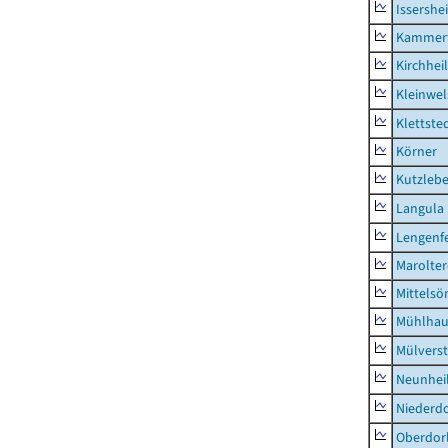
Issershe
Kammerf
Kirchhei
Kleinwe
Klettste
Körner
Kutzleb
Langula
Lengenfe
Marolte
Mittels
Mühlhau
Mülvers
Neunhei
Niederdo
Oberdor