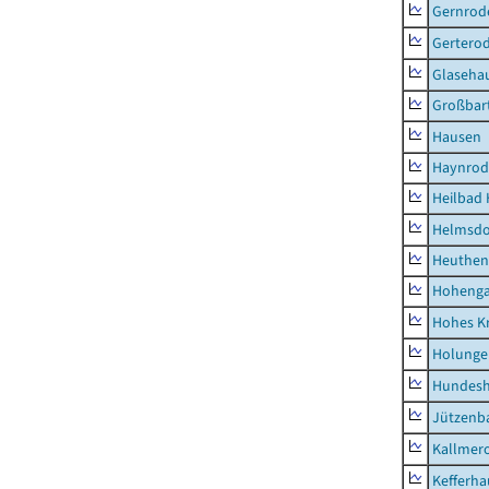
Gernrod
Gertero
Glaseha
Großbart
Hausen
Haynrod
Heilbad 
Helmsdo
Heuthen
Hoheng
Hohes K
Holunge
Hundes
Jützenb
Kallmer
Kefferh