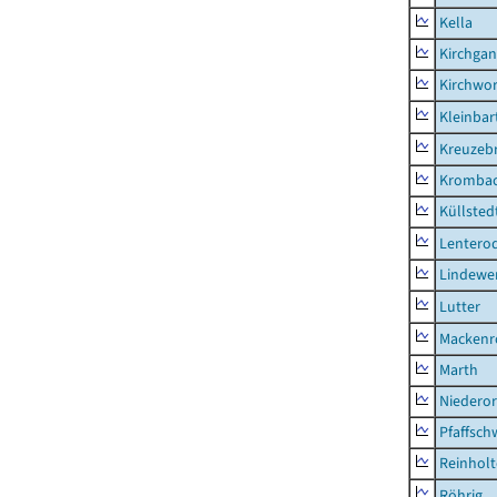
Kella
Kirchga
Kirchwor
Kleinbart
Kreuzeb
Kromba
Küllsted
Lentero
Lindewe
Lutter
Mackenr
Marth
Niederor
Pfaffsc
Reinhol
Röhrig