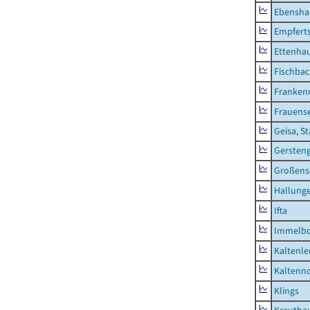
Ebensha
Empfert
Ettenhau
Fischba
Franken
Frauens
Geisa, S
Gersten
Großens
Hallung
Ifta
Immelb
Kaltenle
Kaltenno
Klings