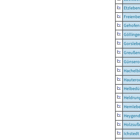
Etzleben
Freienbe
Gehofen
Göllinge
Gorsleb
Greußen,
Günsero
Hachelb
Hautero
Helbedü
Heldrung
Hemleb
Heygend
Holzsuß
Ichstedt