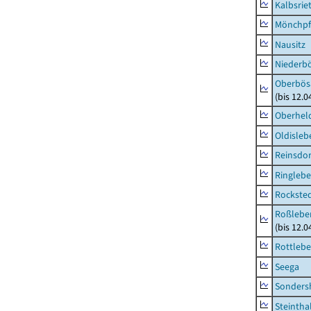
Kalbsrie
Mönchpfi
Nausitz
Niederb
Oberbös
(bis 12.
Oberhel
Oldisleb
Reinsdor
Ringleb
Rockste
Roßleben
(bis 12.
Rottleb
Seega
Sonders
Steintha