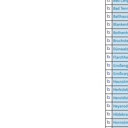
Bad Lang
Bad Tenn
Ballhau
Blanken
Bothenh
Bruchst
Dünwal
Flarchh
Großeng
Großvar
Haussö
Herbsle
Heroldi
Heyerod
Hildebr
Hornsö