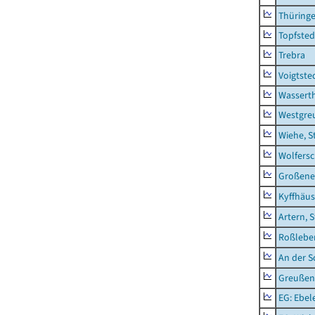
Thüring
Topfsted
Trebra
Voigtste
Wassert
Westgre
Wiehe, S
Wolfers
Großeneh
Kyffhäus
Artern, 
Roßleben
An der S
Greußen,
EG: Ebel