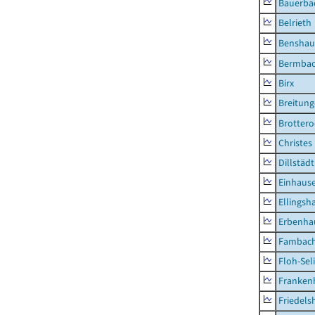
Bauerba
Belrieth
Benshau
Bermba
Birx
Breitun
Brottero
Christes
Dillstädt
Einhaus
Ellingsh
Erbenha
Fambac
Floh-Sel
Franken
Friedels