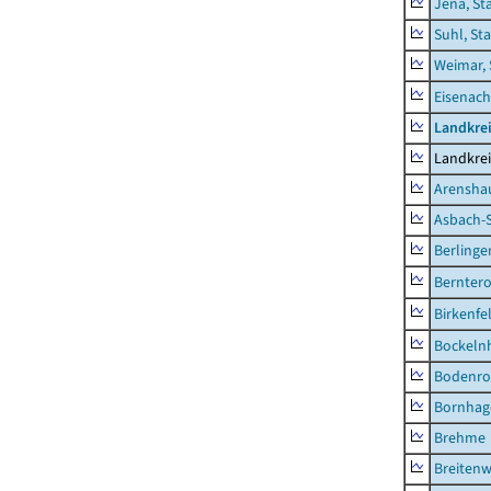
Jena, St
Suhl, St
Weimar, 
Eisenach
Landkrei
Landkrei
Arensha
Asbach-
Berlinge
Berntero
Birkenfe
Bockeln
Bodenro
Bornhag
Brehme
Breitenw