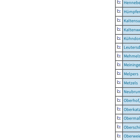
Hennebe
Hümpfer
Kaltens
Kaltenw
Kühndor
Leutersd
Mehmel
Meininge
Melpers
Metzels
Neubru
Oberhof,
Oberkat
Obermaß
Obersch
Oberwei