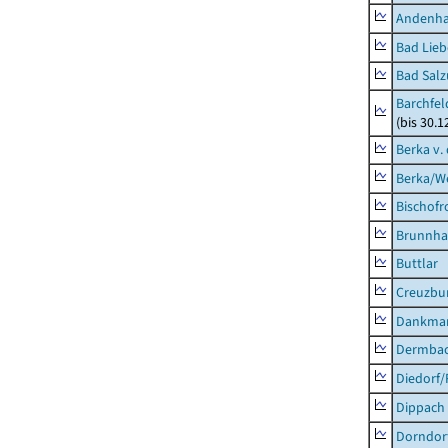
Andenh
Bad Lieb
Bad Salz
Barchfe
(bis 30.1
Berka v. 
Berka/We
Bischofr
Brunnha
Buttlar
Creuzbur
Dankma
Dermba
Diedorf
Dippach
Dorndor