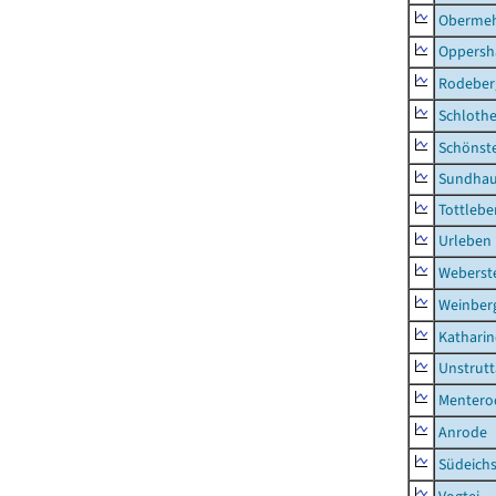
Obermeh
Oppersh
Rodeber
Schlothe
Schönst
Sundha
Tottlebe
Urleben
Weberst
Weinber
Kathari
Unstrutt
Mentero
Anrode
Südeichs