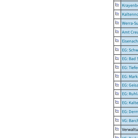
Krayenb
Kaltenno
Werra-Su
Amt Creu
Eisenach
EG: Schw
EG: Bad 
EG: Tief
EG: Mark
EG: Geisa
EG: Ruhl
EG: Kalt
EG: Der
VG: Barc
Verwaltu