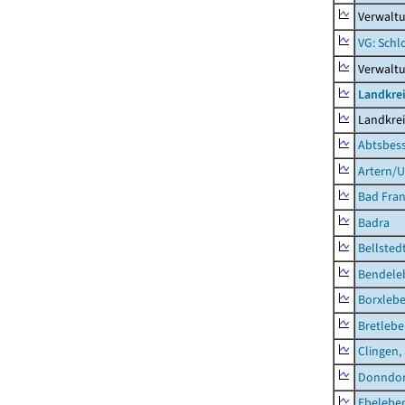
Verwaltu
VG: Schl
Verwalt
Landkrei
Landkrei
Abtsbes
Artern/U
Bad Fran
Badra
Bellsted
Bendele
Borxleb
Bretleb
Clingen,
Donndor
Ebeleben