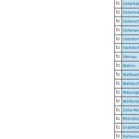
Unterka
Unterma
Untersc
Unterwe
Utendor
Vachdor
Viernau
Wahns
Wallbac
Walldorf
Wasunge
Wölfers
Zella-Me
Rhönbli
Grabfeld
Kaltenno