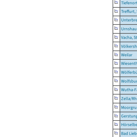
Tiefenor
Treffurt,
Unterbr
Urnshau
Vacha, S
Völkers
Weilar
Wiesent
Wölferbü
Wolfsbu
Wutha-F
Zella/R
Moorgr
Gerstun
Hörselbe
Bad Lieb