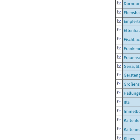
Dorndor
Ebensha
Empfert
Ettenhau
Fischba
Franken
Frauens
Geisa, S
Gersten
Großens
Hallung
Ifta
Immelb
Kaltenle
Kaltenno
Klings