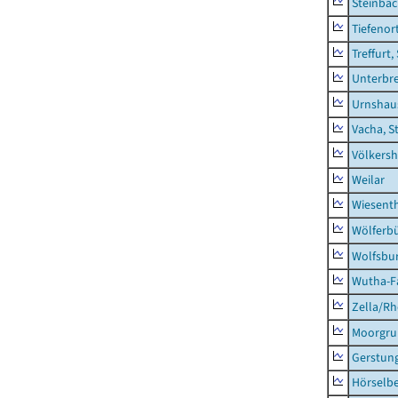
Steinba
Tiefenor
Treffurt,
Unterbr
Urnshau
Vacha, S
Völkers
Weilar
Wiesent
Wölferbü
Wolfsbu
Wutha-F
Zella/R
Moorgr
Gerstun
Hörselbe