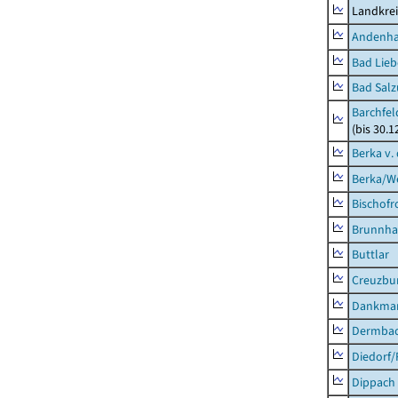
Landkrei
Andenh
Bad Lieb
Bad Salz
Barchfe
(bis 30.1
Berka v. 
Berka/We
Bischofr
Brunnha
Buttlar
Creuzbur
Dankma
Dermba
Diedorf
Dippach