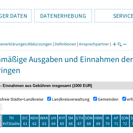
GER DATEN
DATENERHEBUNG
SERVIC
henerklärungen/Abkürzungen
|
Definitionen
|
Ansprechpartner
|
nmäßige Ausgaben und Einnahmen de
ringen
sfreie Städte+Landkreise
Landkreisverwaltung
Gemeinden
er
TH
EIC
NDH
WAK
UH
KYF
SM
GTH
SÖM
HBN
IK
AP
SON
S
t
Krf.Städte
61
62
63
64
65
66
67
68
69
70
71
72