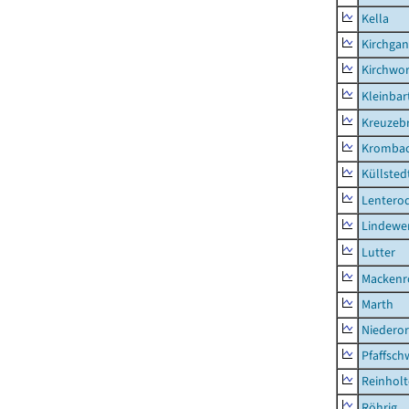
Kella
Kirchga
Kirchwor
Kleinbart
Kreuzeb
Kromba
Küllsted
Lentero
Lindewe
Lutter
Mackenr
Marth
Niederor
Pfaffsc
Reinhol
Röhrig