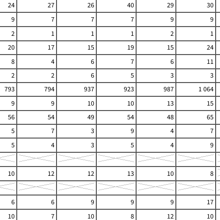
24
27
26
40
29
30
9
7
7
7
9
9
2
1
1
1
2
1
20
17
15
19
15
24
8
4
6
7
6
11
2
2
6
5
3
3
793
794
937
923
987
1 064
9
9
10
10
13
15
56
54
49
54
48
65
5
7
3
9
4
7
5
4
3
5
4
9
10
12
12
13
10
8
6
6
9
9
9
17
10
7
10
8
12
10