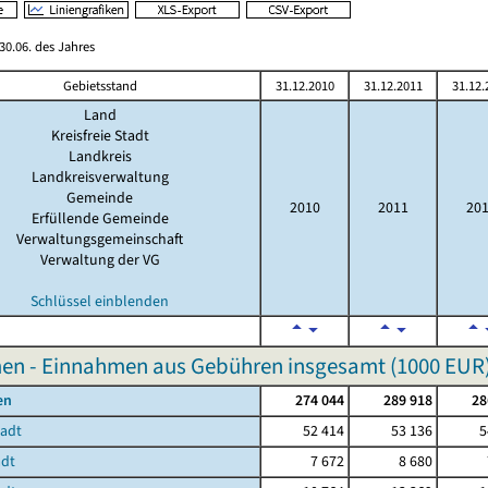
0.06. des Jahres
Gebietsstand
31.12.2010
31.12.2011
31.12.
Land
Kreisfreie Stadt
Landkreis
Landkreisverwaltung
Gemeinde
2010
2011
20
Erfüllende Gemeinde
Verwaltungsgemeinschaft
Verwaltung der VG
Schlüssel einblenden
en - Einnahmen aus Gebühren insgesamt (
1000 EUR
en
274 044
289 918
28
tadt
52 414
53 136
5
adt
7 672
8 680