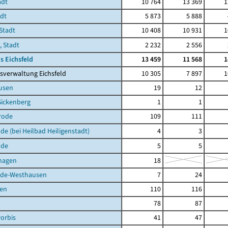
adt
10 764
13 369
1
adt
5 873
5 888
Stadt
10 408
10 931
1
, Stadt
2 232
2 556
s Eichsfeld
13 459
11 568
1
sverwaltung Eichsfeld
10 305
7 897
1
usen
19
12
Sickenberg
1
1
rode
109
111
de (bei Heilbad Heiligenstadt)
4
3
lde
5
5
hagen
18
de-Westhausen
7
24
en
110
116
78
87
orbis
41
47