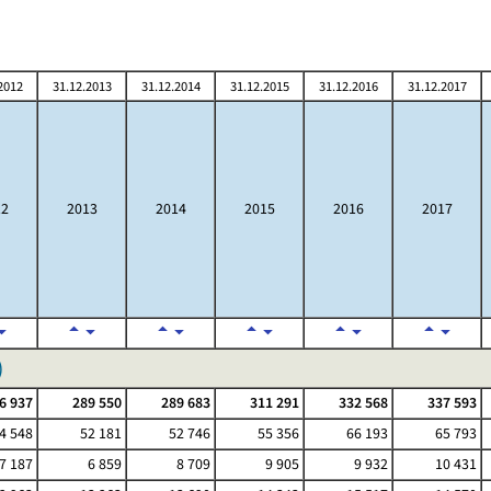
2012
31.12.2013
31.12.2014
31.12.2015
31.12.2016
31.12.2017
12
2013
2014
2015
2016
2017
)
6 937
289 550
289 683
311 291
332 568
337 593
4 548
52 181
52 746
55 356
66 193
65 793
7 187
6 859
8 709
9 905
9 932
10 431