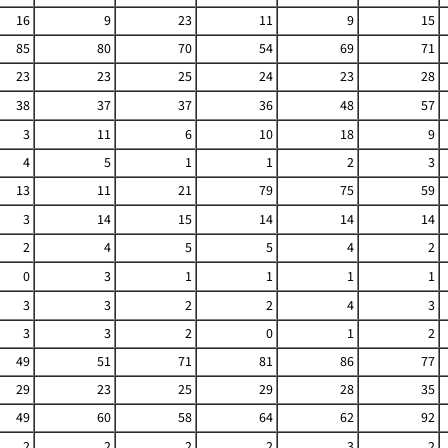
16
9
23
11
9
15
85
80
70
54
69
71
23
23
25
24
23
28
38
37
37
36
48
57
3
11
6
10
18
9
4
5
1
1
2
3
13
11
21
79
75
59
3
14
15
14
14
14
2
4
5
5
4
2
0
3
1
1
1
1
3
3
2
2
4
3
3
3
2
0
1
2
49
51
71
81
86
77
29
23
25
29
28
35
49
60
58
64
62
92
2
2
2
2
3
2