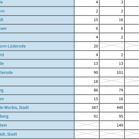
de
4
3
orn
2
2
dt
15
16
sen
6
6
4
2
orn-Lüderode
20
ld
4
2
de
13
13
terode
90
101
18
rg
86
79
en
15
16
de-Worbis, Stadt
387
449
berg
91
95
tein
149
ädt, Stadt