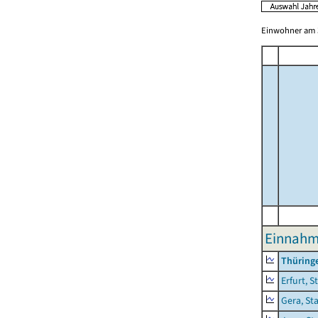
Einwohner am 3
Einnahm
Thüring
Erfurt, S
Gera, St