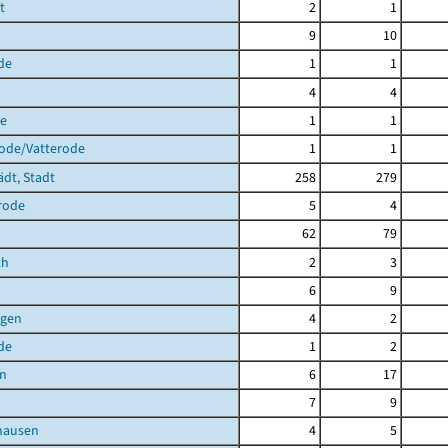
t
2
1
9
10
de
1
1
4
4
de
1
1
rode/Vatterode
1
1
ädt, Stadt
258
279
rode
5
4
62
79
th
2
3
6
9
agen
4
2
de
1
2
en
6
17
7
9
hausen
4
5