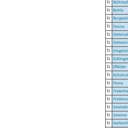
Büttsted
Buhla
Burgwal
Deuna
Dietero
Dietzen
Dingelst
Ecklinge
Effelder
Eichstru
Ferna
Freienh
Frettero
Geisled
Geismar
Gerbers