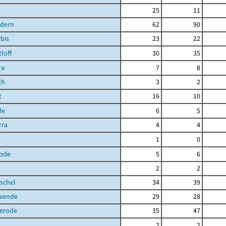
25
11
ndern
62
90
bis
23
22
loff
30
35
ra
7
8
ch
3
2
t
16
10
de
6
5
rra
4
4
1
0
ode
5
6
2
2
schel
34
39
hwende
29
28
terode
35
47
2
2