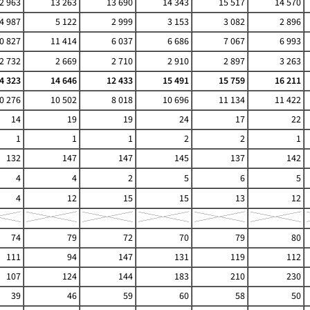
2 963
13 263
13 690
14 343
15 517
14 570
4 987
5 122
2 999
3 153
3 082
2 896
0 827
11 414
6 037
6 686
7 067
6 993
2 732
2 669
2 710
2 910
2 897
3 263
4 323
14 646
12 433
15 491
15 759
16 211
0 276
10 502
8 018
10 696
11 134
11 422
14
19
19
24
17
22
1
1
1
2
2
1
132
147
147
145
137
142
4
4
2
5
6
5
4
12
15
15
13
12
74
79
72
70
79
80
111
94
147
131
119
112
107
124
144
183
210
230
39
46
59
60
58
50