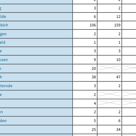
g
3
2
elde
6
12
ebich
106
159
gen
2
2
eld
1
1
e
3
3
usen
9
10
e
20
ch
38
47
uterode
3
2
e
2
4
en
2
2
den
5
6
25
34