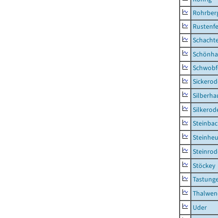
Rohrber
Rustenf
Schacht
Schönha
Schwobf
Sickerod
Silberha
Silkerod
Steinba
Steinhe
Steinrod
Stöckey
Tastung
Thalwen
Uder