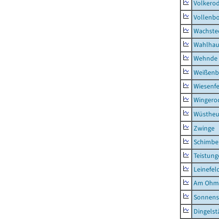
Volkero
Vollenb
Wachste
Wahlhau
Wehnde
Weißenb
Wiesenfe
Wingero
Wüstheu
Zwinge
Schimbe
Teistung
Leinefel
Am Ohm
Sonnens
Dingelst