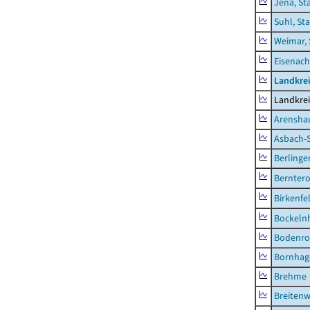
Jena, St
Suhl, St
Weimar, 
Eisenach
Landkrei
Landkrei
Arensha
Asbach-
Berlinge
Berntero
Birkenfe
Bockeln
Bodenro
Bornhag
Brehme
Breitenw