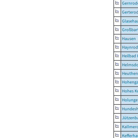
Gernrod
Gertero
Glaseha
Großbart
Hausen
Haynrod
Heilbad 
Helmsdo
Heuthen
Hoheng
Hohes K
Holunge
Hundes
Jützenb
Kallmer
Kefferh