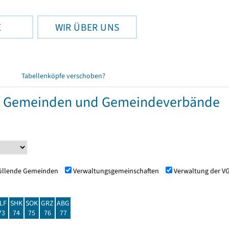
E
WIR ÜBER UNS
Tabellenköpfe verschoben?
r Gemeinden und Gemeindeverbände
füllende Gemeinden
Verwaltungsgemeinschaften
Verwaltung der V
LF
SHK
SOK
GRZ
ABG
73
74
75
76
77