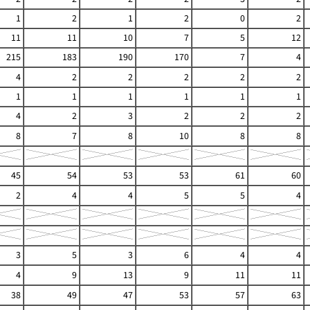
1
2
1
2
0
2
11
11
10
7
5
12
215
183
190
170
7
4
4
2
2
2
2
2
1
1
1
1
1
1
4
2
3
2
2
2
8
7
8
10
8
8
45
54
53
53
61
60
2
4
4
5
5
4
3
5
3
6
4
4
4
9
13
9
11
11
38
49
47
53
57
63