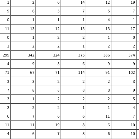
1
2
0
14
12
19
9
6
5
7
5
7
0
1
1
1
4
1
11
13
12
13
13
17
0
1
2
2
1
0
1
2
2
1
2
2
299
342
324
375
386
374
4
9
5
6
9
9
71
67
71
114
91
102
3
3
2
2
2
3
7
8
8
8
8
9
3
1
2
2
2
5
2
2
2
1
1
4
6
7
6
6
11
7
11
11
19
8
6
10
4
6
7
8
6
10