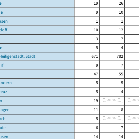
e
19
26
de
9
10
usen
1
1
loff
10
12
3
7
e
5
4
Heiligenstadt, Stadt
671
782
rf
9
7
47
55
andern
5
5
reuz
5
4
n
19
hagen
11
8
ach
5
ode
6
7
ausen
14
14