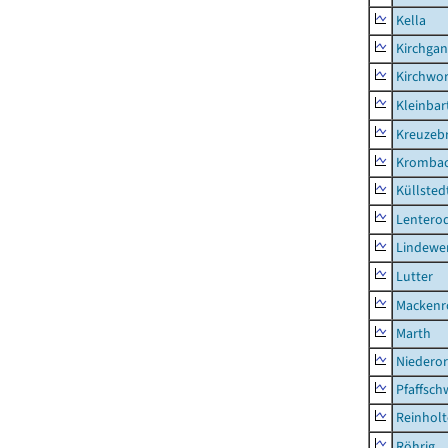
Kella
Kirchga
Kirchwor
Kleinbart
Kreuzeb
Kromba
Küllsted
Lentero
Lindewe
Lutter
Mackenr
Marth
Niederor
Pfaffsc
Reinhol
Röhrig