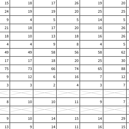
15
18
17
26
19
20
24
19
19
20
25
25
9
4
5
5
14
5
21
18
17
20
16
26
18
10
13
18
16
26
4
4
9
8
4
5
49
49
58
56
58
62
17
17
18
20
25
30
75
73
66
74
65
88
9
12
6
16
7
12
3
3
2
4
3
7
8
10
10
11
9
7
9
10
14
15
14
29
13
9
14
11
16
15