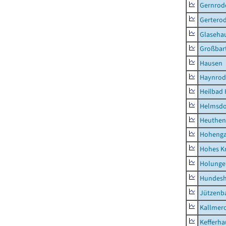
Gernrod
Gertero
Glaseha
Großbart
Hausen
Haynrod
Heilbad 
Helmsdo
Heuthen
Hoheng
Hohes K
Holunge
Hundes
Jützenb
Kallmer
Kefferh