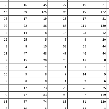
30
16
45
22
19
31
146
139
125
94
119
122
17
17
19
18
17
21
92
92
86
85
111
130
4
14
8
14
25
12
19
25
5
7
9
20
9
8
15
58
55
44
11
47
48
47
46
44
9
15
20
20
18
8
0
4
2
1
1
1
10
9
8
7
14
9
9
8
8
1
2
6
16
17
23
26
28
25
99
77
83
99
92
119
63
77
74
83
81
120
9
10
8
8
12
8