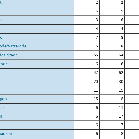
t
2
2
16
19
de
3
6
4
4
de
7
8
rode/Vatterode
5
8
ädt, Stadt
55
64
rode
6
6
47
62
th
20
30
11
15
agen
15
8
de
6
11
en
6
17
6
7
hausen
6
8