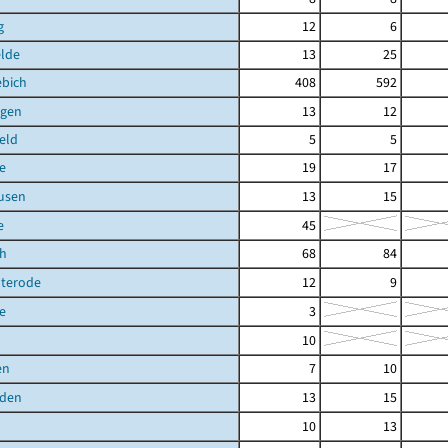
g
12
6
elde
13
25
ebich
408
592
gen
13
12
eld
5
5
e
19
17
usen
13
15
e
45
ch
68
84
uterode
12
9
e
3
10
en
7
10
den
13
15
10
13