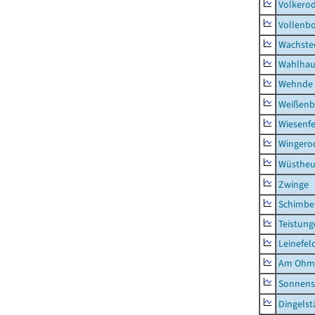
Volkero
Vollenb
Wachste
Wahlhau
Wehnde
Weißenb
Wiesenfe
Wingero
Wüstheu
Zwinge
Schimbe
Teistung
Leinefel
Am Ohm
Sonnens
Dingelst