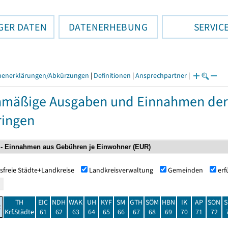
GER DATEN
DATENERHEBUNG
SERVIC
henerklärungen/Abkürzungen
|
Definitionen
|
Ansprechpartner
|
nmäßige Ausgaben und Einnahmen de
ringen
sfreie Städte+Landkreise
Landkreisverwaltung
Gemeinden
er
TH
EIC
NDH
WAK
UH
KYF
SM
GTH
SÖM
HBN
IK
AP
SON
S
t
Krf.Städte
61
62
63
64
65
66
67
68
69
70
71
72