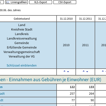
0.06. des Jahres
Gebietsstand
31.12.2010
31.12.2011
31.12.
Land
Kreisfreie Stadt
Landkreis
Landkreisverwaltung
Gemeinde
2010
2011
20
Erfüllende Gemeinde
Verwaltungsgemeinschaft
Verwaltung der VG
Schlüssel einblenden
en - Einnahmen aus Gebühren je Einwohner (EUR)
en
122
133
tadt
257
264
adt
77
90