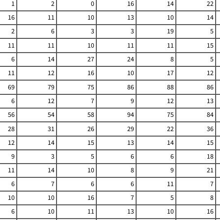
1
2
0
16
14
22
16
11
10
13
10
14
2
6
3
3
19
5
11
11
10
11
11
15
6
14
27
24
8
5
11
12
16
10
17
12
69
79
75
86
88
86
6
12
7
9
12
13
56
54
58
94
75
84
28
31
26
29
22
36
12
14
15
13
14
15
9
3
5
6
6
18
11
14
10
8
9
21
6
7
6
6
11
7
10
10
16
7
5
8
6
10
11
13
10
16