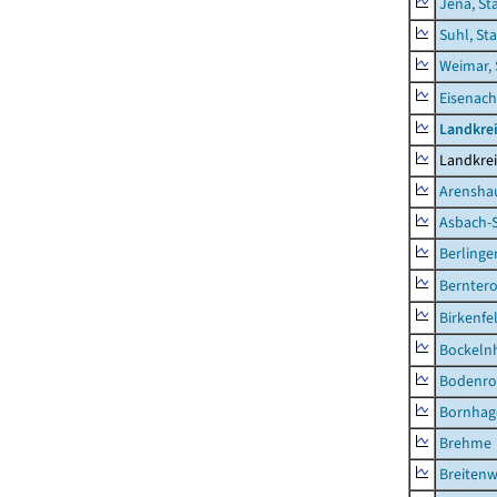
Jena, St
Suhl, St
Weimar, 
Eisenach
Landkrei
Landkrei
Arensha
Asbach-
Berlinge
Berntero
Birkenfe
Bockeln
Bodenro
Bornhag
Brehme
Breitenw