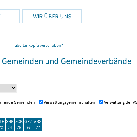
E
WIR ÜBER UNS
Tabellenköpfe verschoben?
r Gemeinden und Gemeindeverbände
füllende Gemeinden
Verwaltungsgemeinschaften
Verwaltung der V
LF
SHK
SOK
GRZ
ABG
73
74
75
76
77