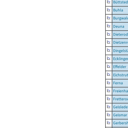
Büttsted
Buhla
Burgwal
Deuna
Dietero
Dietzen
Dingelst
Ecklinge
Effelder
Eichstru
Ferna
Freienh
Frettero
Geisled
Geismar
Gerbers