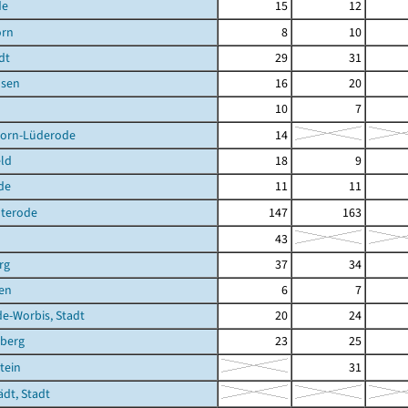
de
15
12
orn
8
10
dt
29
31
sen
16
20
10
7
orn-Lüderode
14
ld
18
9
de
11
11
terode
147
163
43
rg
37
34
en
6
7
de-Worbis, Stadt
20
24
berg
23
25
tein
31
ädt, Stadt