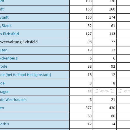
adt
103
126
adt
150
160
Stadt
160
174
, Stadt
52
61
s Eichsfeld
127
113
sverwaltung Eichsfeld
98
77
usen
19
12
Sickenberg
6
6
rode
88
92
de (bei Heilbad Heiligenstadt)
18
12
lde
8
8
hagen
44
de-Westhausen
6
21
en
377
430
69
80
orbis
12
14