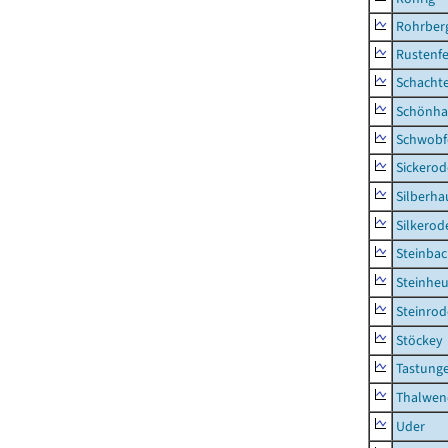
Rohrber
Rustenf
Schacht
Schönha
Schwobf
Sickerod
Silberha
Silkerod
Steinba
Steinhe
Steinrod
Stöckey
Tastung
Thalwen
Uder