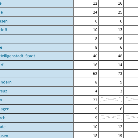
e
12
16
de
24
25
usen
6
6
loff
10
13
8
16
e
8
6
Heiligenstadt, Stadt
40
48
rf
16
14
62
73
andern
8
9
reuz
4
3
n
22
hagen
9
6
ach
9
ode
10
12
ausen
18
19