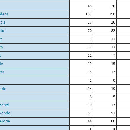
45
20
ndern
101
150
bis
17
16
loff
70
82
ra
9
11
ch
17
12
t
11
7
de
19
15
rra
15
17
1
0
ode
14
19
6
5
schel
10
13
hwende
81
91
terode
44
60
8
8