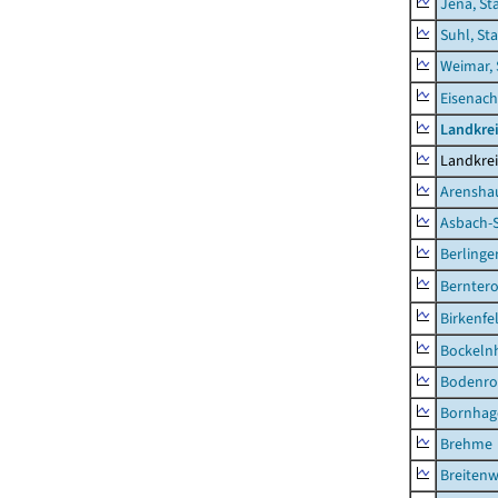
Jena, St
Suhl, St
Weimar, 
Eisenach
Landkrei
Landkrei
Arensha
Asbach-
Berlinge
Berntero
Birkenfe
Bockeln
Bodenro
Bornhag
Brehme
Breitenw