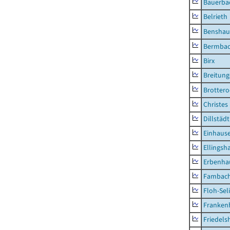
Bauerba
Belrieth
Benshau
Bermba
Birx
Breitun
Brottero
Christes
Dillstädt
Einhaus
Ellingsh
Erbenha
Fambac
Floh-Sel
Franken
Friedels