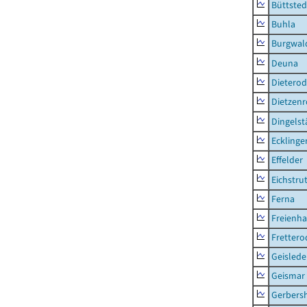
Büttsted
Buhla
Burgwal
Deuna
Dietero
Dietzen
Dingelst
Ecklinge
Effelder
Eichstru
Ferna
Freienh
Frettero
Geisled
Geismar
Gerbers