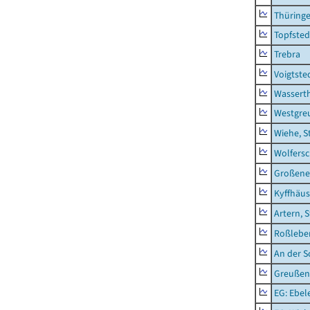
Thüring
Topfsted
Trebra
Voigtste
Wassert
Westgre
Wiehe, S
Wolfers
Großeneh
Kyffhäus
Artern, 
Roßleben
An der S
Greußen,
EG: Ebel