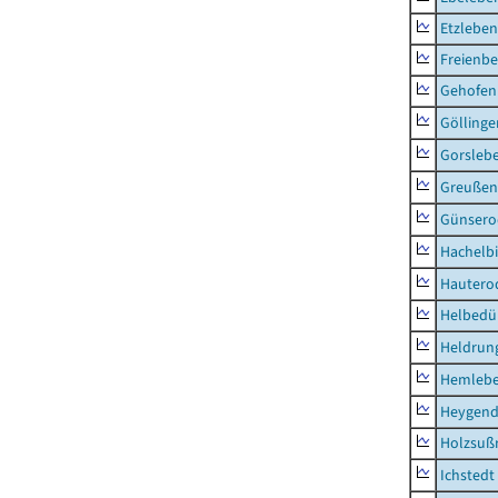
Etzleben
Freienbe
Gehofen
Göllinge
Gorsleb
Greußen,
Günsero
Hachelb
Hautero
Helbedü
Heldrung
Hemleb
Heygend
Holzsuß
Ichstedt