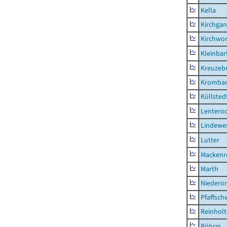
Kella
Kirchga
Kirchwor
Kleinbart
Kreuzeb
Kromba
Küllsted
Lentero
Lindewe
Lutter
Mackenr
Marth
Niederor
Pfaffsc
Reinhol
Röhrig