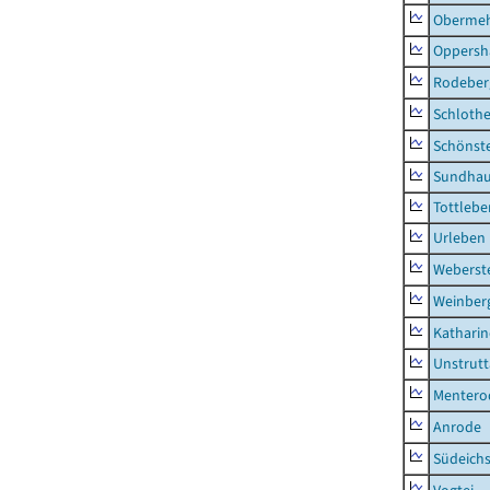
Obermeh
Oppersh
Rodeber
Schlothe
Schönst
Sundha
Tottlebe
Urleben
Weberst
Weinber
Kathari
Unstrutt
Mentero
Anrode
Südeichs