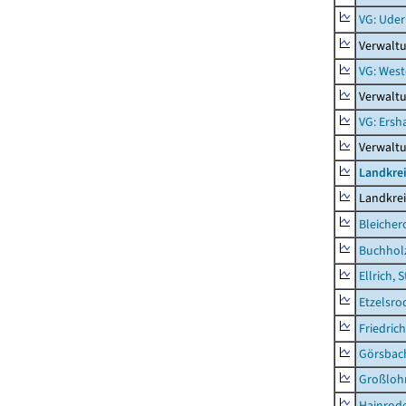
VG: Uder
Verwalt
VG: West
Verwaltu
VG: Ers
Verwalt
Landkre
Landkre
Bleicher
Buchhol
Ellrich, 
Etzelsro
Friedric
Görsbac
Großloh
Hainrode