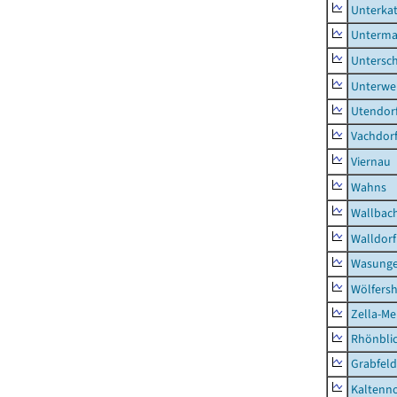
Unterka
Unterma
Untersc
Unterwe
Utendor
Vachdor
Viernau
Wahns
Wallbac
Walldorf
Wasunge
Wölfers
Zella-Me
Rhönbli
Grabfeld
Kaltenno