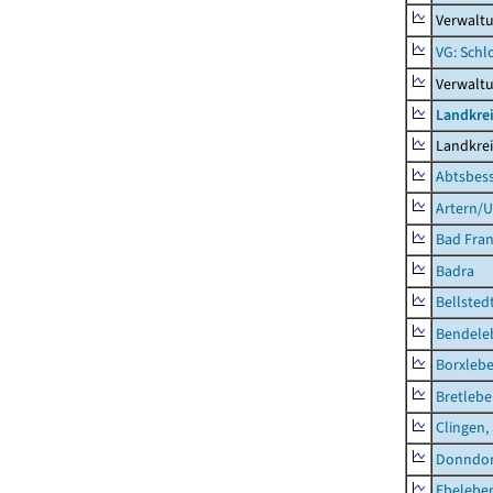
Verwaltu
VG: Schl
Verwalt
Landkrei
Landkrei
Abtsbes
Artern/U
Bad Fran
Badra
Bellsted
Bendele
Borxleb
Bretleb
Clingen,
Donndor
Ebeleben