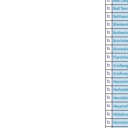
Bad Lang
Bad Tenn
Ballhau
Blanken
Bothenh
Bruchst
Dünwal
Flarchh
Großeng
Großvar
Haussö
Herbsle
Heroldi
Heyerod
Hildebr
Hornsö