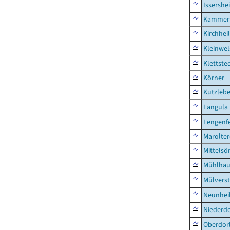
Issershe
Kammerf
Kirchhei
Kleinwe
Klettste
Körner
Kutzleb
Langula
Lengenfe
Marolte
Mittels
Mühlhau
Mülvers
Neunhei
Niederdo
Oberdor