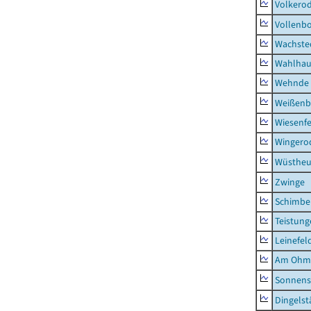
Volkero
Vollenb
Wachste
Wahlhau
Wehnde
Weißenb
Wiesenfe
Wingero
Wüstheu
Zwinge
Schimbe
Teistung
Leinefel
Am Ohm
Sonnens
Dingelst