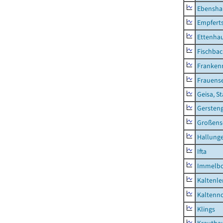
Ebensha
Empfert
Ettenhau
Fischba
Franken
Frauens
Geisa, S
Gersten
Großens
Hallung
Ifta
Immelb
Kaltenle
Kaltenno
Klings