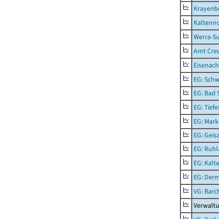
Krayenb
Kaltenno
Werra-Su
Amt Creu
Eisenach
EG: Schw
EG: Bad 
EG: Tief
EG: Mark
EG: Geisa
EG: Ruhl
EG: Kalt
EG: Der
VG: Barc
Verwaltu