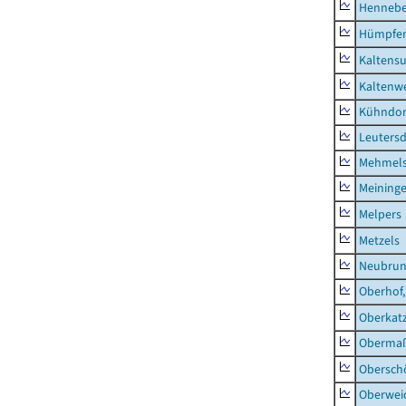
Hennebe
Hümpfer
Kaltens
Kaltenw
Kühndor
Leutersd
Mehmel
Meininge
Melpers
Metzels
Neubru
Oberhof,
Oberkat
Obermaß
Obersch
Oberwei