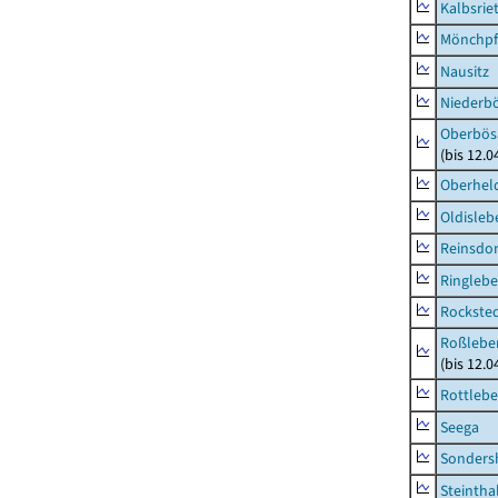
Kalbsrie
Mönchpfi
Nausitz
Niederb
Oberbös
(bis 12.
Oberhel
Oldisleb
Reinsdor
Ringleb
Rockste
Roßleben
(bis 12.
Rottleb
Seega
Sonders
Steintha