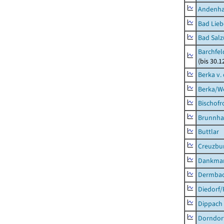
Andenh
Bad Lieb
Bad Salz
Barchfe
(bis 30.1
Berka v. 
Berka/We
Bischofr
Brunnha
Buttlar
Creuzbur
Dankma
Dermba
Diedorf
Dippach
Dorndor