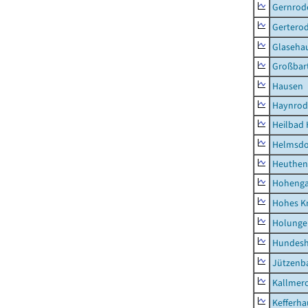
Gernrod
Gertero
Glaseha
Großbart
Hausen
Haynrod
Heilbad 
Helmsdo
Heuthen
Hoheng
Hohes K
Holunge
Hundes
Jützenb
Kallmer
Kefferh