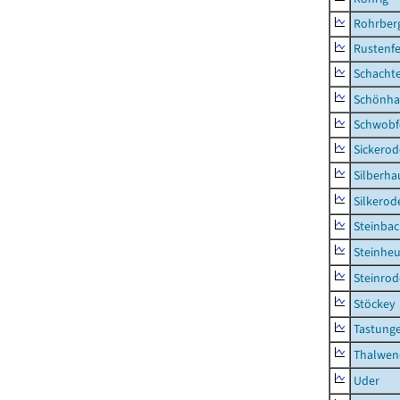
Rohrber
Rustenf
Schacht
Schönha
Schwobf
Sickerod
Silberha
Silkerod
Steinba
Steinhe
Steinrod
Stöckey
Tastung
Thalwen
Uder