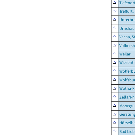
Tiefenor
Treffurt,
Unterbr
Urnshau
Vacha, S
Völkers
Weilar
Wiesent
Wölferbü
Wolfsbu
Wutha-F
Zella/R
Moorgr
Gerstun
Hörselbe
Bad Lieb