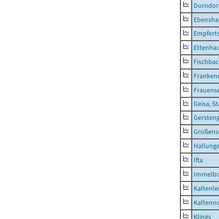
Dorndor
Ebensha
Empfert
Ettenhau
Fischba
Franken
Frauens
Geisa, S
Gersten
Großens
Hallung
Ifta
Immelb
Kaltenle
Kaltenno
Klings