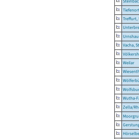
Steinba
Tiefenor
Treffurt,
Unterbr
Urnshau
Vacha, S
Völkers
Weilar
Wiesent
Wölferbü
Wolfsbu
Wutha-F
Zella/R
Moorgr
Gerstun
Hörselbe