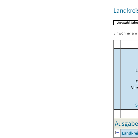
Landkrei
Einwohner am 3
L
E
Ver
S
Ausgaben
Landkrei