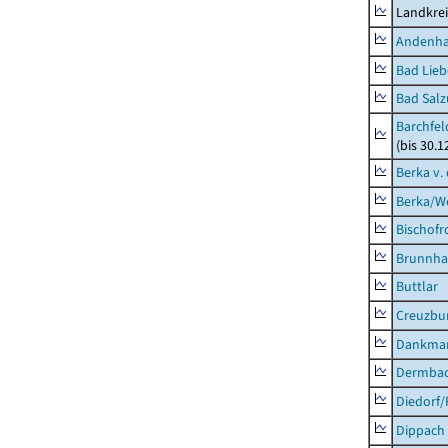
Landkrei
Andenh
Bad Lieb
Bad Salz
Barchfe
(bis 30.1
Berka v. 
Berka/We
Bischofr
Brunnha
Buttlar
Creuzbur
Dankma
Dermba
Diedorf
Dippach