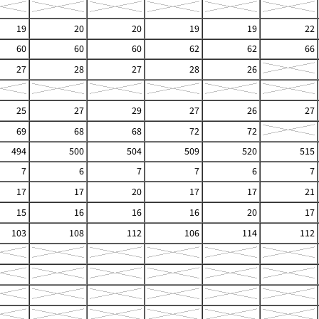
19
20
20
19
19
22
60
60
60
62
62
66
27
28
27
28
26
25
27
29
27
26
27
69
68
68
72
72
494
500
504
509
520
515
7
6
7
7
6
7
17
17
20
17
17
21
15
16
16
16
20
17
103
108
112
106
114
112