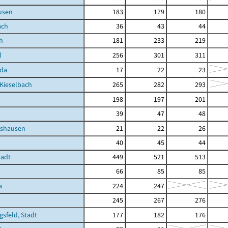
usen
183
179
180
ach
36
43
44
h
181
233
219
l
256
301
311
oda
17
22
23
Kieselbach
265
282
293
198
197
201
39
47
48
tshausen
21
22
26
40
45
44
tadt
449
521
513
66
85
85
a
224
247
245
267
276
gsfeld, Stadt
177
182
176