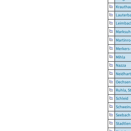
Krautha
Lauterb
Leimbac
Marksuh
Martinr
Merkers-
Mihla
Nazza
Neidhar
Oechsen
Ruhla, S
Schleid
Schwein
Seebach
Stadtlen