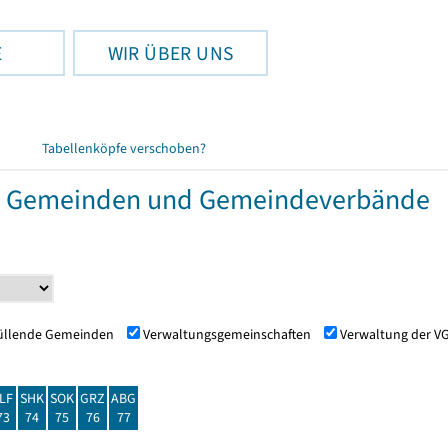
E
WIR ÜBER UNS
Tabellenköpfe verschoben?
r Gemeinden und Gemeindeverbände
füllende Gemeinden
Verwaltungsgemeinschaften
Verwaltung der V
LF
SHK
SOK
GRZ
ABG
73
74
75
76
77