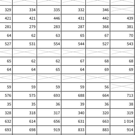
329
334
335
332
346
421
421
446
431
442
439
281
279
283
287
368
381
64
62
63
65
67
70
527
531
554
544
527
543
65
62
62
67
68
68
64
64
65
64
69
69
59
59
59
59
56
576
575
693
688
664
713
35
35
36
39
36
38
328
318
317
340
320
319
632
614
656
631
663
1 014
693
698
919
833
883
914