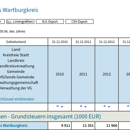
s Wartburgkreis
0.06. des Jahres
Gebietsstand
31.12.2010
31.12.2011
31.12.2012
31.1
Land
Kreisfreie Stadt
Landkreis
andkreisverwaltung
Gemeinde
2010
2011
2012
2
rfüllende Gemeinde
waltungsgemeinschaft
Verwaltung der VG
chlüssel einblenden
n - Grundsteuern insgesamt (
1000 EUR
)
s Wartburgkreis
9 911
11 351
11 966