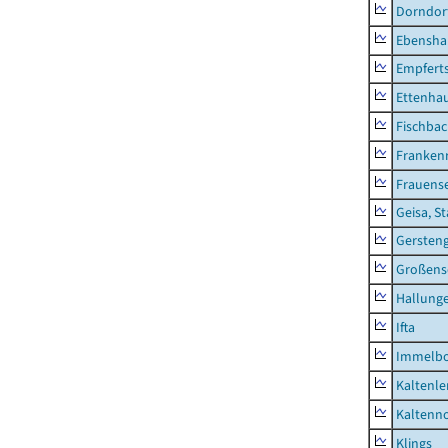
Dorndor
Ebensha
Empfert
Ettenhau
Fischba
Franken
Frauens
Geisa, S
Gersten
Großens
Hallung
Ifta
Immelb
Kaltenle
Kaltenno
Klings