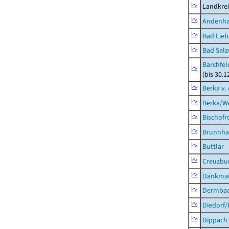
Landkrei
Andenh
Bad Lieb
Bad Salz
Barchfe
(bis 30.1
Berka v. 
Berka/We
Bischofr
Brunnha
Buttlar
Creuzbur
Dankma
Dermba
Diedorf
Dippach