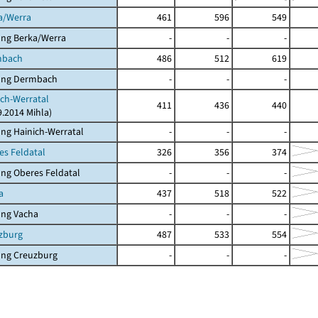
a/Werra
461
596
549
ung Berka/Werra
-
-
-
mbach
486
512
619
ung Dermbach
-
-
-
ich-Werratal
411
436
440
9.2014 Mihla)
ng Hainich-Werratal
-
-
-
es Feldatal
326
356
374
ng Oberes Feldatal
-
-
-
a
437
518
522
ung Vacha
-
-
-
zburg
487
533
554
ung Creuzburg
-
-
-