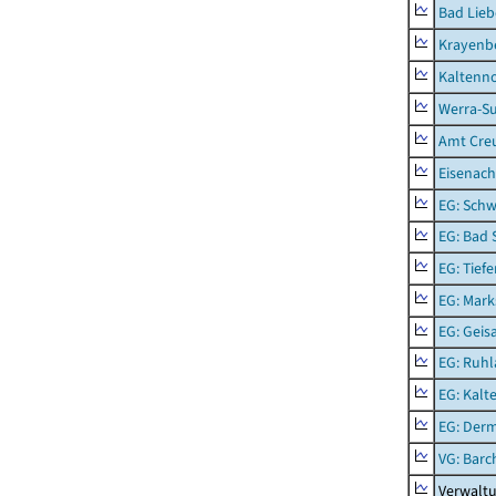
Bad Lieb
Krayenb
Kaltenno
Werra-Su
Amt Creu
Eisenach
EG: Schw
EG: Bad 
EG: Tief
EG: Mark
EG: Geisa
EG: Ruhl
EG: Kalt
EG: Der
VG: Barc
Verwaltu