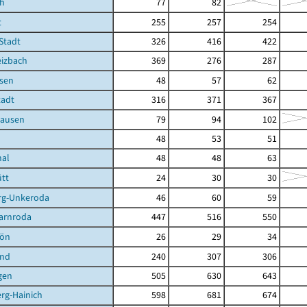
ch
77
82
t
255
257
254
 Stadt
326
416
422
eizbach
369
276
287
sen
48
57
62
tadt
316
371
367
hausen
79
94
102
48
53
51
hal
48
48
63
tt
24
30
30
rg-Unkeroda
46
60
59
arnroda
447
516
550
hön
26
29
34
und
240
307
306
gen
505
630
643
rg-Hainich
598
681
674