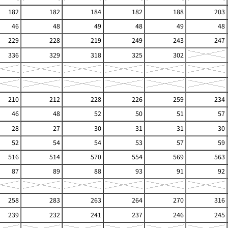
182
182
184
182
188
203
46
48
49
48
49
48
229
228
219
249
243
247
336
329
318
325
302
210
212
228
226
259
234
46
48
52
50
51
57
28
27
30
31
31
30
52
54
54
53
57
59
516
514
570
554
569
563
87
89
88
93
91
92
258
283
263
264
270
316
239
232
241
237
246
245