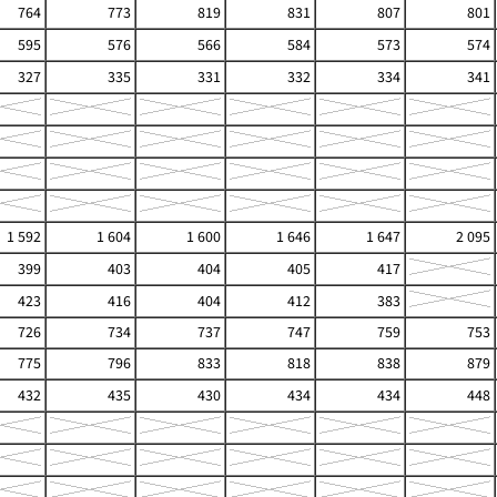
764
773
819
831
807
801
595
576
566
584
573
574
327
335
331
332
334
341
1 592
1 604
1 600
1 646
1 647
2 095
399
403
404
405
417
423
416
404
412
383
726
734
737
747
759
753
775
796
833
818
838
879
432
435
430
434
434
448