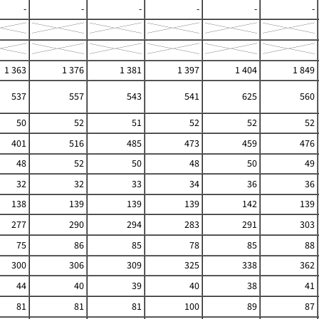
-
-
-
-
-
-
1 363
1 376
1 381
1 397
1 404
1 849
537
557
543
541
625
560
50
52
51
52
52
52
401
516
485
473
459
476
48
52
50
48
50
49
32
32
33
34
36
36
138
139
139
139
142
139
277
290
294
283
291
303
75
86
85
78
85
88
300
306
309
325
338
362
44
40
39
40
38
41
81
81
81
100
89
87