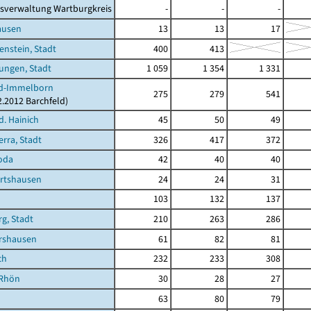
sverwaltung Wartburgkreis
-
-
-
ausen
13
13
17
enstein, Stadt
400
413
ungen, Stadt
1 059
1 354
1 331
ld-Immelborn
275
279
541
2.2012 Barchfeld)
d. Hainich
45
50
49
rra, Stadt
326
417
372
oda
42
40
40
rtshausen
24
24
31
103
132
137
g, Stadt
210
263
286
rshausen
61
82
81
ch
232
233
308
/Rhön
30
28
27
63
80
79