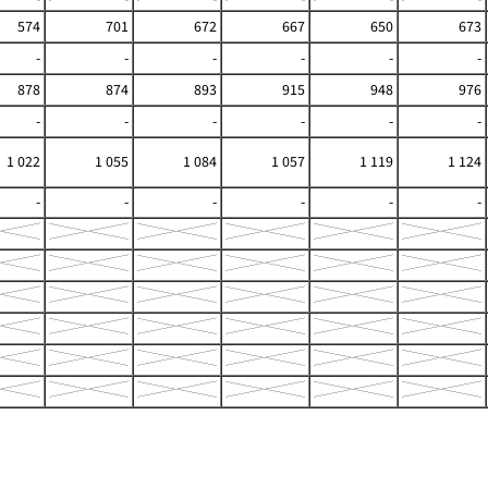
574
701
672
667
650
673
-
-
-
-
-
-
878
874
893
915
948
976
-
-
-
-
-
-
1 022
1 055
1 084
1 057
1 119
1 124
-
-
-
-
-
-