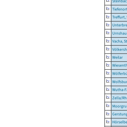
Steinba
Tiefenor
Treffurt,
Unterbr
Urnshau
Vacha, S
Völkers
Weilar
Wiesent
Wölferbü
Wolfsbu
Wutha-F
Zella/R
Moorgr
Gerstun
Hörselbe