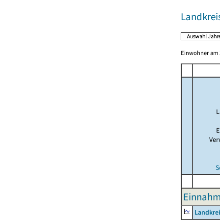
Landkrei
Einwohner am 3
L
E
Ver
S
Einnahme
Landkrei