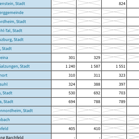
enstein, Stadt
824
erggemeinde
rdheim, Stadt
hl-Tal, Stadt
zburg, Stadt
, Stadt
eina
301
329
Salzungen, Stadt
1 240
1 587
1 551
enort
310
311
323
suhl
324
388
397
, Stadt
530
692
703
a, Stadt
694
788
789
ennordheim, Stadt
mbach
hfeld
405
410
ng Barchfeld
-
-