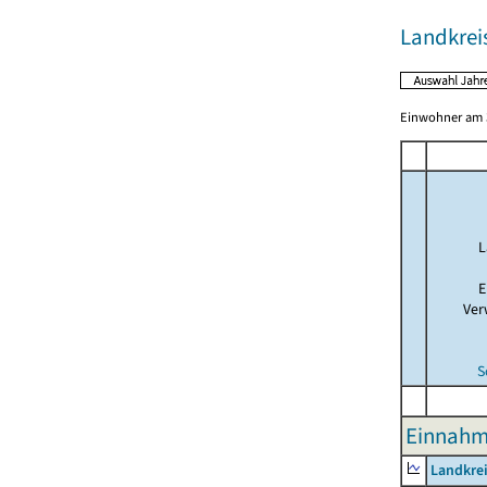
Landkrei
Einwohner am 3
L
E
Ver
S
Einnahme
Landkrei