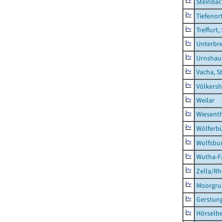
Steinba
Tiefenor
Treffurt,
Unterbr
Urnshau
Vacha, S
Völkers
Weilar
Wiesent
Wölferbü
Wolfsbu
Wutha-F
Zella/R
Moorgr
Gerstun
Hörselbe