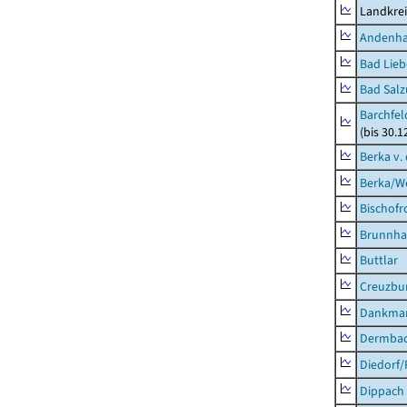
Landkrei
Andenh
Bad Lieb
Bad Salz
Barchfe
(bis 30.1
Berka v. 
Berka/We
Bischofr
Brunnha
Buttlar
Creuzbur
Dankma
Dermba
Diedorf
Dippach