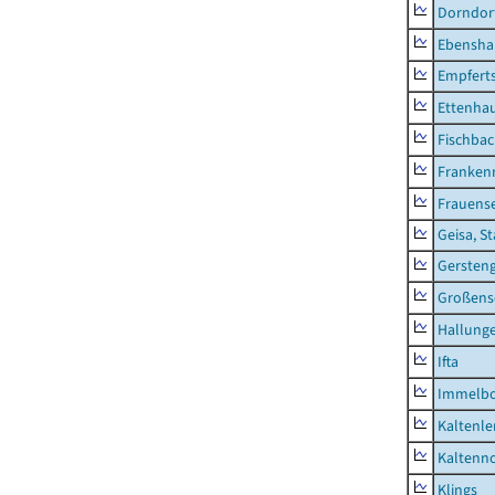
Dorndor
Ebensha
Empfert
Ettenhau
Fischba
Franken
Frauens
Geisa, S
Gersten
Großens
Hallung
Ifta
Immelb
Kaltenle
Kaltenno
Klings