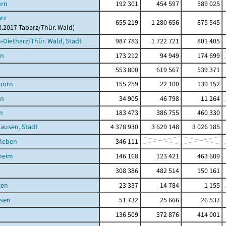
orn
192 301
454 597
589 025
rz
655 219
1 280 656
875 545
03.2017 Tabarz/Thür. Wald)
Dietharz/Thür. Wald, Stadt
987 783
1 722 721
801 405
en
173 212
94 949
174 699
553 800
619 567
539 371
born
155 259
22 100
139 152
en
34 905
46 798
11 264
n
183 473
386 755
460 330
ausen, Stadt
4 378 930
3 629 148
3 026 185
leben
346 111
heim
146 168
123 421
463 609
308 386
482 514
150 161
ten
23 337
14 784
1 155
sen
51 732
25 666
26 537
136 509
372 876
414 001