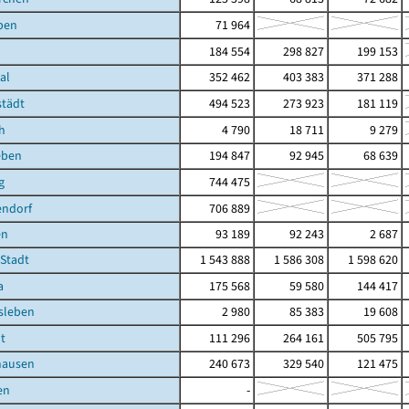
ben
71 964
184 554
298 827
199 153
al
352 462
403 383
371 288
städt
494 523
273 923
181 119
h
4 790
18 711
9 279
eben
194 847
92 945
68 639
g
744 475
endorf
706 889
en
93 189
92 243
2 687
 Stadt
1 543 888
1 586 308
1 598 620
a
175 568
59 580
144 417
sleben
2 980
85 383
19 608
t
111 296
264 161
505 795
hausen
240 673
329 540
121 475
en
-