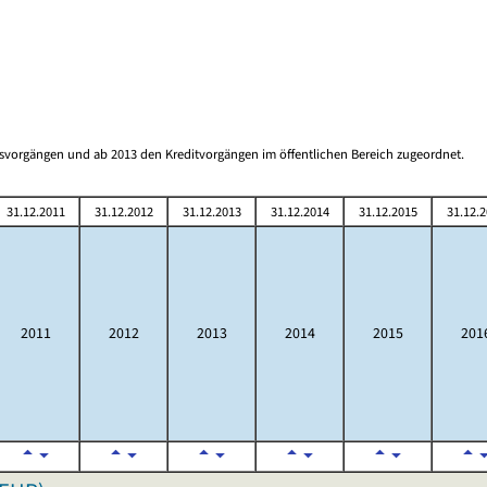
gsvorgängen und ab 2013 den Kreditvorgängen im öffentlichen Bereich zugeordnet.
31.12.2011
31.12.2012
31.12.2013
31.12.2014
31.12.2015
31.12.
2011
2012
2013
2014
2015
201