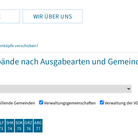
E
WIR ÜBER UNS
enköpfe verschoben?
ände nach Ausgabearten und Gemein
füllende Gemeinden
Verwaltungsgemeinschaften
Verwaltung der V
LF
SHK
SOK
GRZ
ABG
73
74
75
76
77