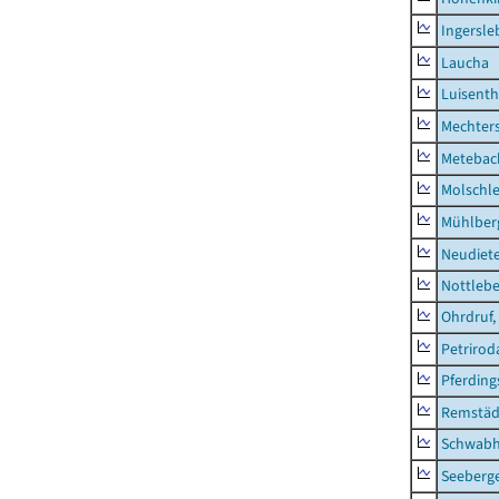
Ingersle
Laucha
Luisenth
Mechter
Metebac
Molschl
Mühlber
Neudiet
Nottleb
Ohrdruf,
Petrirod
Pferding
Remstäd
Schwab
Seeberg