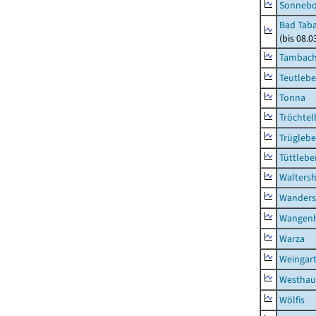
Sonneb
Bad Taba
(bis 08.
Tambach-
Teutleb
Tonna
Tröchtel
Trügleb
Tüttlebe
Waltersh
Wanders
Wangen
Warza
Weingar
Westhau
Wölfis