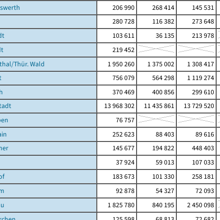
hswerth
206 990
268 414
145 531
280 728
116 382
273 648
dt
103 611
36 135
213 978
t
219 452
hal/Thür. Wald
1 950 260
1 375 002
1 308 417
t
756 079
564 298
1 119 274
h
370 469
400 856
299 610
tadt
13 968 302
11 435 861
13 729 520
ben
76 757
ain
252 623
88 403
89 616
ner
145 677
194 822
448 403
37 924
59 013
107 033
of
183 673
101 330
258 181
im
92 878
54 327
72 093
au
1 825 780
840 195
2 450 098
rchen
125 598
68 813
72 682