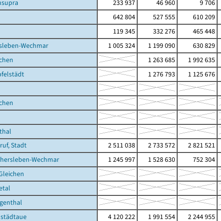
supra
233 937
46 960
9 706
642 804
527 555
610 209
119 345
332 276
465 448
sleben-Wechmar
1 005 324
1 199 090
630 829
ichen
1 263 685
1 992 635
felstädt
1 276 793
1 125 676
ichen
thal
ruf, Stadt
2 511 038
2 733 572
2 821 521
thersleben-Wechmar
1 245 997
1 528 630
752 304
 Gleichen
etal
genthal
lstädtaue
4 120 222
1 991 554
2 244 955