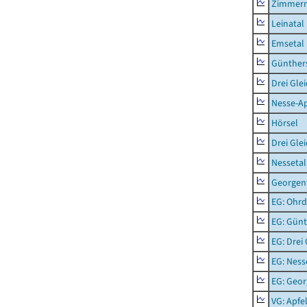
Zimmern
Leinatal
Emsetal
Günther
Drei Gle
Nesse-Ap
Hörsel
Drei Gle
Nessetal
Georgen
EG: Ohrd
EG: Gün
EG: Drei
EG: Ness
EG: Geor
VG: Apfe