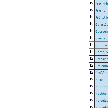
Friedric
Friemar
Fröttstä
Gamstäd
Georgent
Gierstäd
Goldbac
Gotha, S
Grabsle
Gräfenh
Großfah
Haina
Herrenh
Hochhe
Hörselg
Hohenki