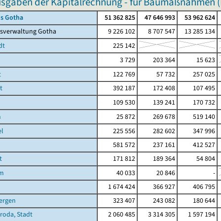
usgaben der Kapitalrechnung - für Baumaßnahmen 
is Gotha
51 362 825
47 646 993
53 962 624
isverwaltung Gotha
9 226 102
8 707 547
13 285 134
dt
225 142
3 729
203 364
15 623
t
122 769
57 732
257 025
t
392 187
172 408
107 495
109 530
139 241
170 732
n
25 872
269 678
519 140
el
225 556
282 602
347 996
581 572
237 161
412 527
t
171 812
189 364
54 804
im
40 033
20 846
-
n
1 674 424
366 927
406 795
ergen
323 407
243 082
180 644
hroda, Stadt
2 060 485
3 314 305
1 597 194