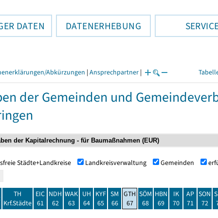
GER DATEN
DATENERHEBUNG
SERVIC
henerklärungen/Abkürzungen
|
Ansprechpartner
|
Tabell
ben der Gemeinden und Gemeindeverb
ringen
sfreie Städte+Landkreise
Landkreisverwaltung
Gemeinden
er
TH
EIC
NDH
WAK
UH
KYF
SM
GTH
SÖM
HBN
IK
AP
SON
S
t
Krf.Städte
61
62
63
64
65
66
67
68
69
70
71
72