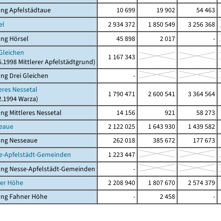
ng Apfelstädtaue
10 699
19 902
54 463
el
2 934 372
1 850 549
3 256 368
ng Hörsel
45 898
2 017
-
 Gleichen
1 167 343
06.1998 Mittlerer Apfelstädtgrund)
ng Drei Gleichen
-
leres Nessetal
1 790 471
2 600 541
3 364 564
12.1994 Warza)
ng Mittleres Nessetal
14 156
921
58 273
seaue
2 122 025
1 643 930
1 439 582
ung Nesseaue
262 018
385 672
177 673
se-Apfelstädt-Gemeinden
1 223 447
ung Nesse-Apfelstädt-Gemeinden
-
ner Höhe
2 208 940
1 807 670
2 574 379
ung Fahner Höhe
-
2 458
-