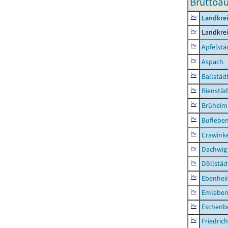
Bruttoa
Landkre
Landkre
Apfelstä
Aspach
Ballstäd
Bienstäd
Brüheim
Buflebe
Crawink
Dachwig
Döllstäd
Ebenhe
Emlebe
Eschenb
Friedric