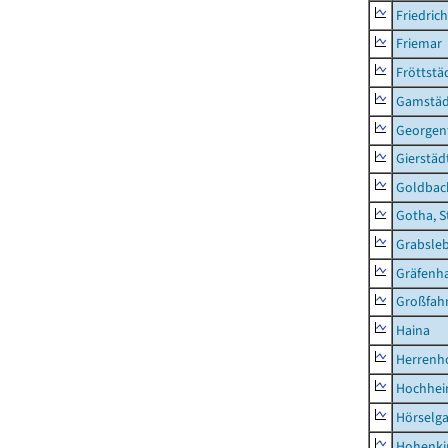
Friedric
Friemar
Fröttstä
Gamstäd
Georgent
Gierstäd
Goldbac
Gotha, S
Grabsle
Gräfenh
Großfah
Haina
Herrenh
Hochhe
Hörselg
Hohenki