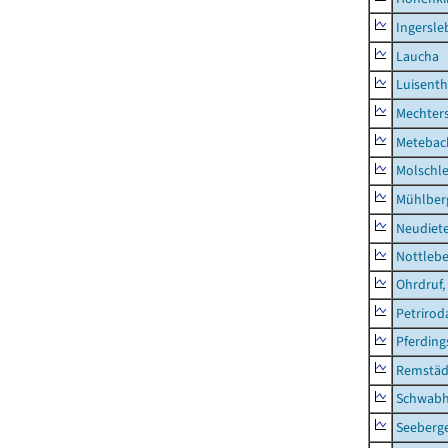
Ingersle
Laucha
Luisenth
Mechter
Metebac
Molschl
Mühlber
Neudiet
Nottleb
Ohrdruf,
Petrirod
Pferding
Remstäd
Schwab
Seeberg