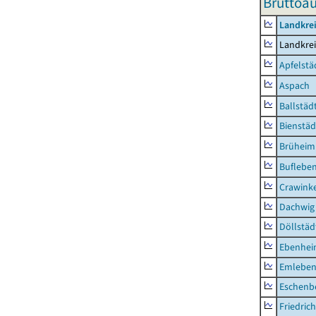
Bruttoau
Landkre
Landkre
Apfelstä
Aspach
Ballstäd
Bienstäd
Brüheim
Buflebe
Crawink
Dachwig
Döllstäd
Ebenhe
Emlebe
Eschenb
Friedric