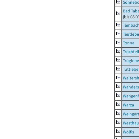
Sonneb
Bad Taba
(bis 08.
Tambach-
Teutleb
Tonna
Tröchtel
Trügleb
Tüttlebe
Waltersh
Wanders
Wangen
Warza
Weingar
Westhau
Wölfis