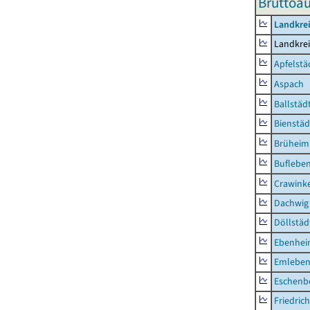
Bruttoau
Landkre
Landkre
Apfelstä
Aspach
Ballstäd
Bienstäd
Brüheim
Buflebe
Crawink
Dachwig
Döllstäd
Ebenhe
Emlebe
Eschenb
Friedric