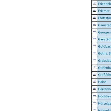
Friedric
Friemar
Fröttstä
Gamstäd
Georgent
Gierstäd
Goldbac
Gotha, S
Grabsle
Gräfenh
Großfah
Haina
Herrenh
Hochhe
Hörselg
Hohenki