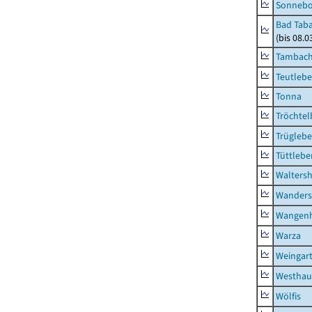
Sonneb
Bad Taba
(bis 08.
Tambach-
Teutleb
Tonna
Tröchtel
Trügleb
Tüttlebe
Waltersh
Wanders
Wangen
Warza
Weingar
Westhau
Wölfis