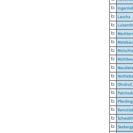
Ingersle
Laucha
Luisenth
Mechter
Metebac
Molschl
Mühlber
Neudiet
Nottleb
Ohrdruf,
Petrirod
Pferding
Remstäd
Schwab
Seeberg