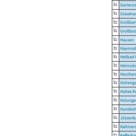
Gertero
Glaseha
Großbart
Großbo
Hausen
Haynrod
Heilbad 
Helmsdo
Heuthen
Hoheng
Hohes K
Holunge
Hundes
Jützenb
Kallmer
Kefferh