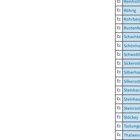
Reinhol
Röhrig
Rohrber
Rustenf
Schacht
Schönha
Schwobf
Sickerod
Silberha
Silkerod
Steinba
Steinhe
Steinrod
Stöckey
Tastung
Thalwen