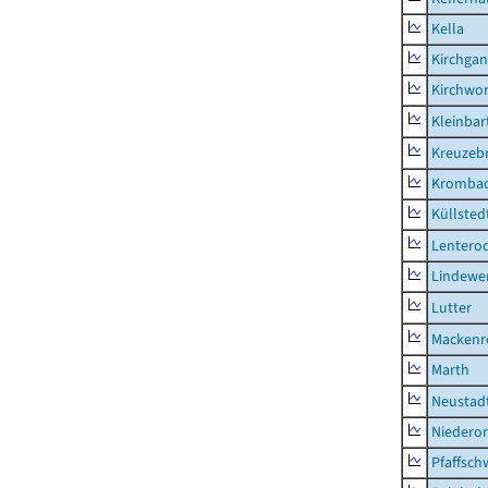
Kella
Kirchga
Kirchwor
Kleinbart
Kreuzeb
Kromba
Küllsted
Lentero
Lindewe
Lutter
Mackenr
Marth
Neustad
Niederor
Pfaffsc