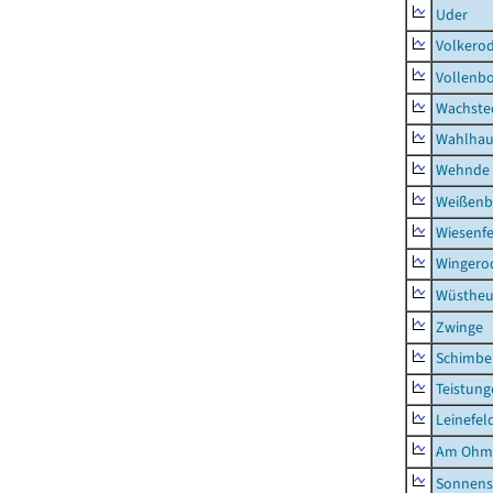
Uder
Volkero
Vollenb
Wachste
Wahlhau
Wehnde
Weißenb
Wiesenfe
Wingero
Wüstheu
Zwinge
Schimbe
Teistung
Leinefel
Am Ohm
Sonnens