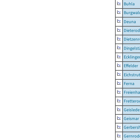
Buhla
Burgwal
Deuna
Dietero
Dietzen
Dingelst
Ecklinge
Effelder
Eichstru
Ferna
Freienh
Frettero
Geisled
Geismar
Gerbers
Gernrod