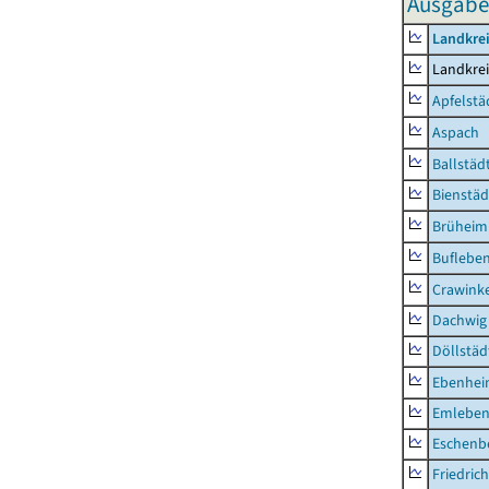
Ausgabe
Landkre
Landkre
Apfelstä
Aspach
Ballstäd
Bienstäd
Brüheim
Buflebe
Crawink
Dachwig
Döllstäd
Ebenhe
Emlebe
Eschenb
Friedric