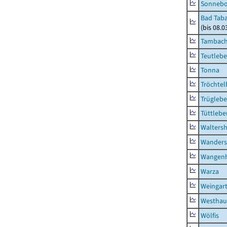
Sonneb
Bad Taba
(bis 08.
Tambach-
Teutleb
Tonna
Tröchtel
Trügleb
Tüttlebe
Waltersh
Wanders
Wangen
Warza
Weingar
Westhau
Wölfis