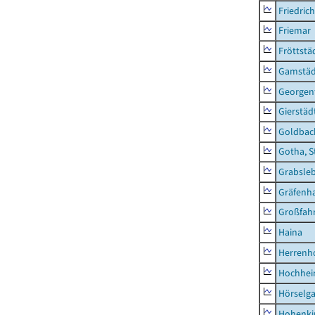
Friedric
Friemar
Fröttstä
Gamstäd
Georgent
Gierstäd
Goldbac
Gotha, S
Grabsle
Gräfenh
Großfah
Haina
Herrenh
Hochhe
Hörselg
Hohenki