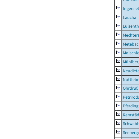
Ingersle
Laucha
Luisenth
Mechter
Metebac
Molschl
Mühlber
Neudiet
Nottleb
Ohrdruf,
Petrirod
Pferding
Remstäd
Schwab
Seeberg