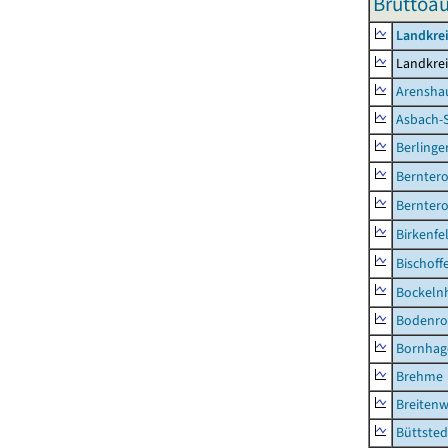
Bruttoau
Landkrei
Landkrei
Arensha
Asbach-
Berlinge
Berntero
Berntero
Birkenfe
Bischoff
Bockeln
Bodenro
Bornhag
Brehme
Breitenw
Büttsted