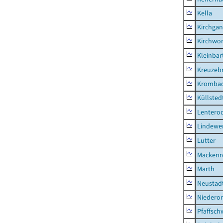
Kella
Kirchga
Kirchwor
Kleinbart
Kreuzeb
Kromba
Küllsted
Lentero
Lindewe
Lutter
Mackenr
Marth
Neustad
Niederor
Pfaffsc