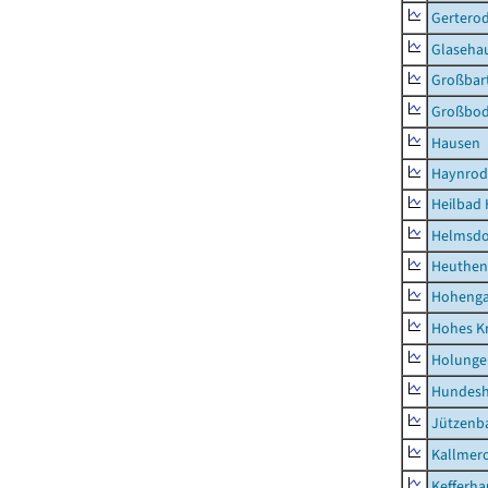
Gertero
Glaseha
Großbart
Großbo
Hausen
Haynrod
Heilbad 
Helmsdo
Heuthen
Hoheng
Hohes K
Holunge
Hundes
Jützenb
Kallmer
Kefferh