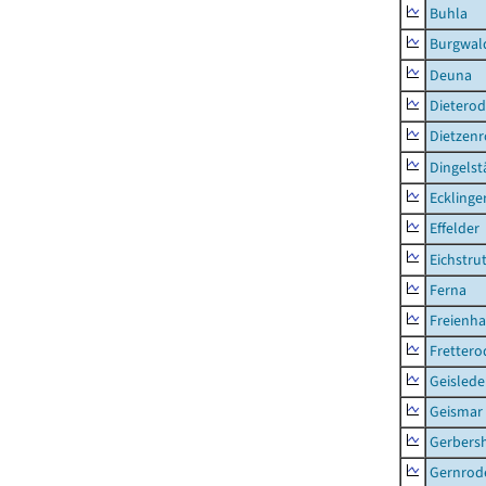
Buhla
Burgwal
Deuna
Dietero
Dietzen
Dingelst
Ecklinge
Effelder
Eichstru
Ferna
Freienh
Frettero
Geisled
Geismar
Gerbers
Gernrod