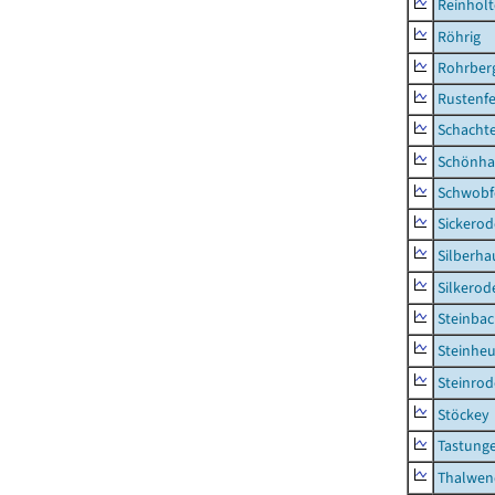
Reinhol
Röhrig
Rohrber
Rustenf
Schacht
Schönha
Schwobf
Sickerod
Silberha
Silkerod
Steinba
Steinhe
Steinrod
Stöckey
Tastung
Thalwen