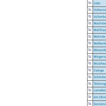
Uder
Volkero
Vollenb
Wachste
Wahlhau
Wehnde
Weißenb
Wiesenfe
Wingero
Wüstheu
Zwinge
Schimbe
Teistung
Leinefel
Am Ohm
Sonnens