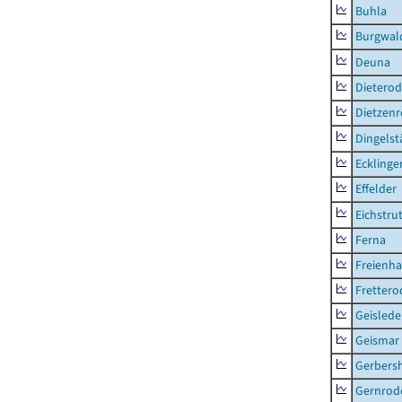
Buhla
Burgwal
Deuna
Dietero
Dietzen
Dingelst
Ecklinge
Effelder
Eichstru
Ferna
Freienh
Frettero
Geisled
Geismar
Gerbers
Gernrod