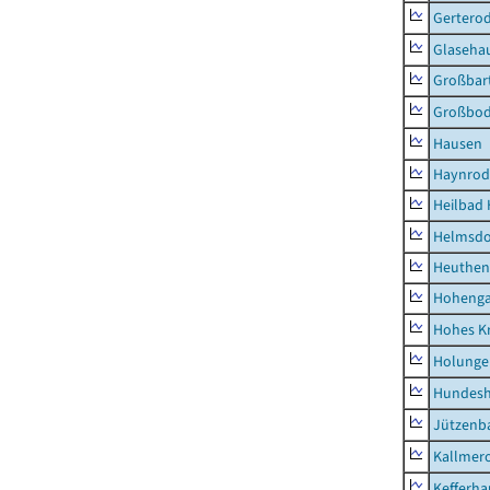
Gertero
Glaseha
Großbart
Großbo
Hausen
Haynrod
Heilbad 
Helmsdo
Heuthen
Hoheng
Hohes K
Holunge
Hundes
Jützenb
Kallmer
Kefferh