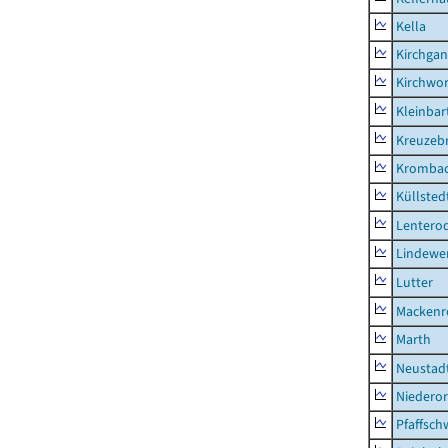
Kella
Kirchga
Kirchwor
Kleinbart
Kreuzeb
Kromba
Küllsted
Lentero
Lindewe
Lutter
Mackenr
Marth
Neustad
Niederor
Pfaffsc