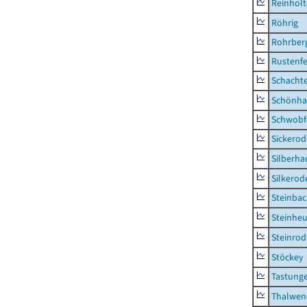
Reinhol
Röhrig
Rohrber
Rustenf
Schacht
Schönha
Schwobf
Sickerod
Silberha
Silkerod
Steinba
Steinhe
Steinrod
Stöckey
Tastung
Thalwen