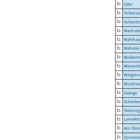
Uder
Volkero
Vollenb
Wachste
Wahlhau
Wehnde
Weißenb
Wiesenfe
Wingero
Wüstheu
Zwinge
Schimbe
Teistung
Leinefel
Am Ohm
Sonnens