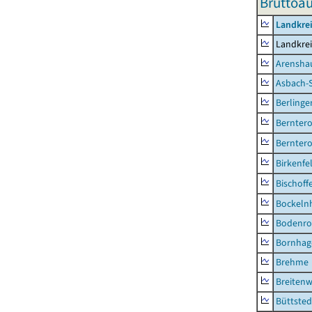
Bruttoa
Landkrei
Landkrei
Arensha
Asbach-
Berlinge
Berntero
Berntero
Birkenfe
Bischoff
Bockeln
Bodenro
Bornhag
Brehme
Breitenw
Büttsted