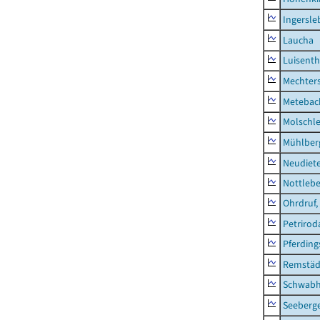
Ingersle
Laucha
Luisenth
Mechter
Metebac
Molschl
Mühlber
Neudiet
Nottleb
Ohrdruf,
Petrirod
Pferding
Remstäd
Schwab
Seeberg