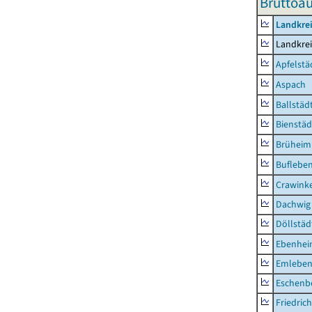
Bruttoa
Landkre
Landkre
Apfelstä
Aspach
Ballstäd
Bienstäd
Brüheim
Buflebe
Crawink
Dachwig
Döllstäd
Ebenhe
Emlebe
Eschenb
Friedric