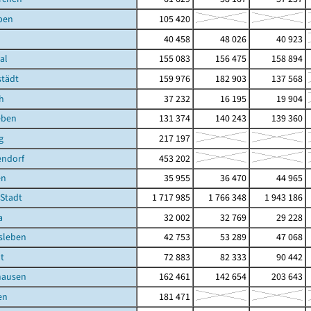
ben
105 420
40 458
48 026
40 923
al
155 083
156 475
158 894
städt
159 976
182 903
137 568
h
37 232
16 195
19 904
eben
131 374
140 243
139 360
g
217 197
endorf
453 202
en
35 955
36 470
44 965
 Stadt
1 717 985
1 766 348
1 943 186
a
32 002
32 769
29 228
sleben
42 753
53 289
47 068
t
72 883
82 333
90 442
hausen
162 461
142 654
203 643
en
181 471