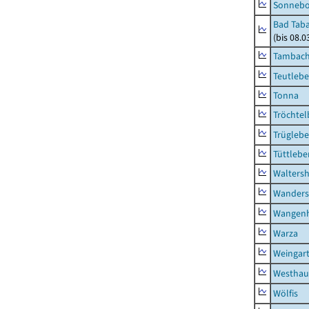
Sonneb
Bad Taba
(bis 08.
Tambach-
Teutleb
Tonna
Tröchtel
Trügleb
Tüttlebe
Waltersh
Wanders
Wangen
Warza
Weingar
Westhau
Wölfis