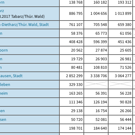
orn
138 768
160 182
193 312
rz
886 795
1 004 656
1 013 899
03.2017 Tabarz/Thür. Wald)
Dietharz/Thür. Wald, Stadt
761 107
705 548
659 380
en
58 376
65 773
61 056
408 428
596 399
451 436
born
20 562
27 874
25 605
en
19 729
26 903
26 981
n
80 481
108 810
71 526
ausen, Stadt
2 852 299
3 338 706
3 064 277
leben
329 330
heim
163 265
56 391
56 228
111 346
126 194
90 828
ten
29 138
16 754
26 266
sen
50 720
52 081
56 444
198 701
184 640
174 144