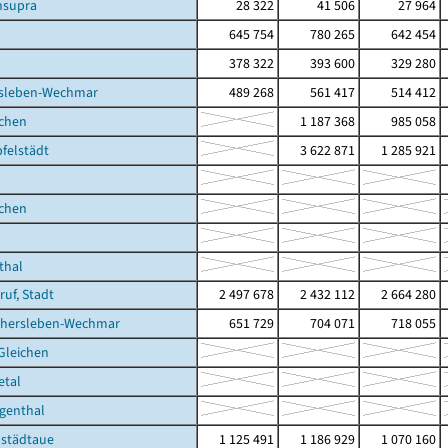
supra
28 322
41 506
27 964
645 754
780 265
642 454
378 322
393 600
329 280
sleben-Wechmar
489 268
561 417
514 412
ichen
1 187 368
985 058
felstädt
3 622 871
1 285 921
ichen
thal
ruf, Stadt
2 497 678
2 432 112
2 664 280
thersleben-Wechmar
651 729
704 071
718 055
 Gleichen
etal
genthal
lstädtaue
1 125 491
1 186 929
1 070 160