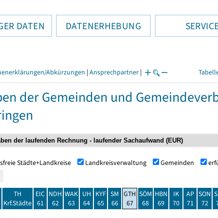
GER DATEN
DATENERHEBUNG
SERVIC
henerklärungen/Abkürzungen
|
Ansprechpartner
|
Tabell
ben der Gemeinden und Gemeindeverb
ringen
sfreie Städte+Landkreise
Landkreisverwaltung
Gemeinden
er
TH
EIC
NDH
WAK
UH
KYF
SM
GTH
SÖM
HBN
IK
AP
SON
S
t
Krf.Städte
61
62
63
64
65
66
67
68
69
70
71
72