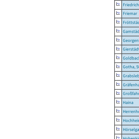
Friedric
Friemar
Fröttstä
Gamstäd
Georgent
Gierstäd
Goldbac
Gotha, S
Grabsle
Gräfenh
Großfah
Haina
Herrenh
Hochhe
Hörselg
Hohenki