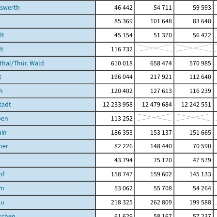
hswerth
46 442
54 711
59 593
85 369
101 648
83 648
dt
45 154
51 370
56 422
t
116 732
hal/Thür. Wald
610 018
658 474
570 985
t
196 044
217 921
112 640
h
120 402
127 613
116 239
tadt
12 233 958
12 479 684
12 242 551
ben
113 252
ain
186 353
153 137
151 665
ner
82 226
148 440
70 590
43 794
75 120
47 579
of
158 747
159 602
145 133
im
53 062
55 708
54 264
au
218 325
262 809
199 588
rchen
61 629
58 167
57 237