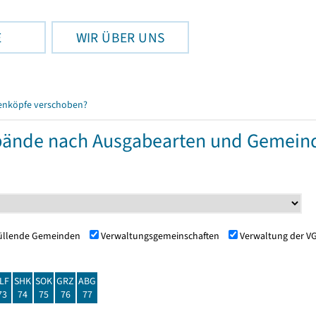
E
WIR ÜBER UNS
enköpfe verschoben?
ände nach Ausgabearten und Gemein
füllende Gemeinden
Verwaltungsgemeinschaften
Verwaltung der V
LF
SHK
SOK
GRZ
ABG
73
74
75
76
77