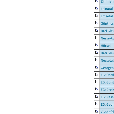
Zimmern
Leinatal
Emsetal
Günther
Drei Gle
Nesse-Ap
Hörsel
Drei Gle
Nessetal
Georgen
EG: Ohrd
EG: Gün
EG: Drei
EG: Ness
EG: Geor
VG: Apfe