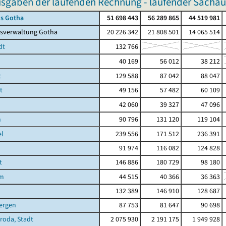
usgaben der laufenden Rechnung - laufender Sacha
is Gotha
51 698 443
56 289 865
44 519 981
isverwaltung Gotha
20 226 342
21 808 501
14 065 514
dt
132 766
40 169
56 012
38 212
t
129 588
87 042
88 047
t
49 156
57 482
60 109
42 060
39 327
47 096
n
90 796
131 120
119 104
el
239 556
171 512
236 391
91 974
116 082
124 828
t
146 886
180 729
98 180
im
44 515
40 366
36 363
n
132 389
146 910
128 687
ergen
87 753
81 647
90 698
hroda, Stadt
2 075 930
2 191 175
1 949 928