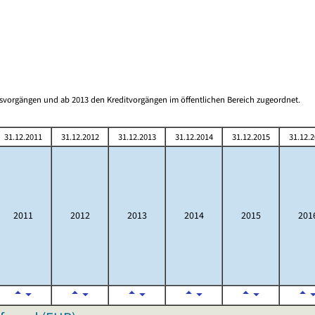
gsvorgängen und ab 2013 den Kreditvorgängen im öffentlichen Bereich zugeordnet.
31.12.2011
31.12.2012
31.12.2013
31.12.2014
31.12.2015
31.12.
2011
2012
2013
2014
2015
201