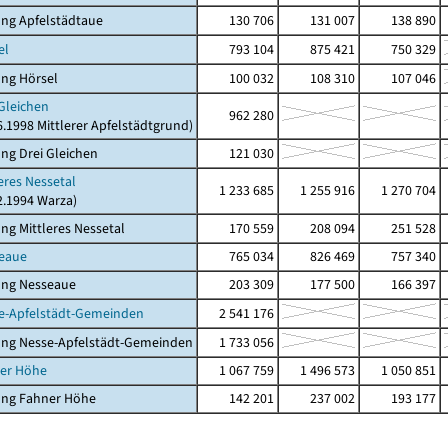
ng Apfelstädtaue
130 706
131 007
138 890
el
793 104
875 421
750 329
ng Hörsel
100 032
108 310
107 046
 Gleichen
962 280
06.1998 Mittlerer Apfelstädtgrund)
ng Drei Gleichen
121 030
leres Nessetal
1 233 685
1 255 916
1 270 704
12.1994 Warza)
ng Mittleres Nessetal
170 559
208 094
251 528
seaue
765 034
826 469
757 340
ung Nesseaue
203 309
177 500
166 397
se-Apfelstädt-Gemeinden
2 541 176
ung Nesse-Apfelstädt-Gemeinden
1 733 056
ner Höhe
1 067 759
1 496 573
1 050 851
ung Fahner Höhe
142 201
237 002
193 177