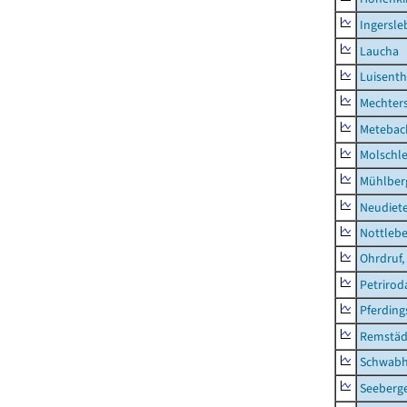
Ingersle
Laucha
Luisenth
Mechter
Metebac
Molschl
Mühlber
Neudiet
Nottleb
Ohrdruf,
Petrirod
Pferding
Remstäd
Schwab
Seeberg