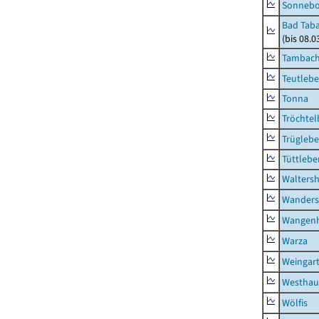
Sonneb
Bad Taba
(bis 08.
Tambach-
Teutleb
Tonna
Tröchtel
Trügleb
Tüttlebe
Waltersh
Wanders
Wangen
Warza
Weingar
Westhau
Wölfis