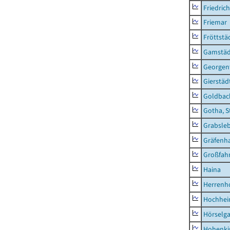
Friedric
Friemar
Fröttstä
Gamstäd
Georgent
Gierstäd
Goldbac
Gotha, S
Grabsle
Gräfenh
Großfah
Haina
Herrenh
Hochhe
Hörselg
Hohenki