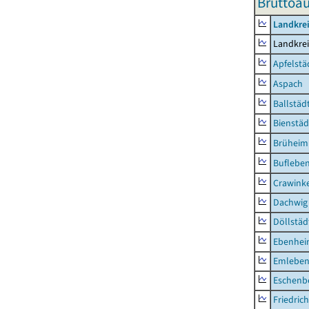
Bruttoau
Landkre
Landkre
Apfelstä
Aspach
Ballstäd
Bienstäd
Brüheim
Buflebe
Crawink
Dachwig
Döllstäd
Ebenhe
Emlebe
Eschenb
Friedric