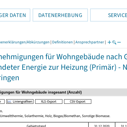
GER DATEN
DATENERHEBUNG
SERVIC
henerklärungen/Abkürzungen
|
Definitionen
|
Ansprechpartner
|
nehmigungen für Wohngebäude nach 
deter Energie zur Heizung (Primär) - 
ringen
m.
 Umweltthermie, Solarthermie, Holz, Biogas/Biomethan, Sonstige Biomasse.
Gebietsstand
31.12.2020
31.1