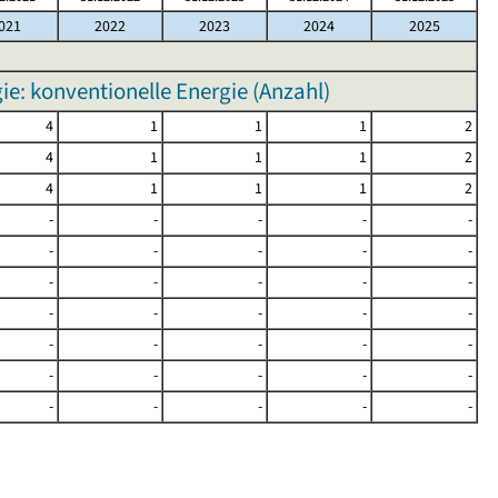
021
2022
2023
2024
2025
: konventionelle Energie (Anzahl)
4
1
1
1
2
4
1
1
1
2
4
1
1
1
2
-
-
-
-
-
-
-
-
-
-
-
-
-
-
-
-
-
-
-
-
-
-
-
-
-
-
-
-
-
-
-
-
-
-
-