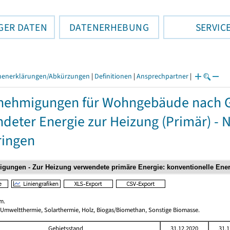
GER DATEN
DATENERHEBUNG
SERVIC
henerklärungen/Abkürzungen
|
Definitionen
|
Ansprechpartner
|
nehmigungen für Wohngebäude nach 
deter Energie zur Heizung (Primär) - 
ringen
m.
 Umweltthermie, Solarthermie, Holz, Biogas/Biomethan, Sonstige Biomasse.
Gebietsstand
31.12.2020
31.1